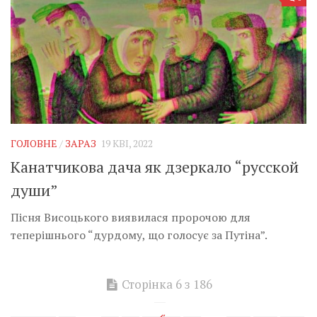
ГОЛОВНЕ
/
ЗАРАЗ
19 КВІ, 2022
Канатчикова дача як дзеркало “русской
души”
Пісня Висоцького виявилася пророчою для
теперішнього “дурдому, що голосує за Путіна”.
Сторінка 6 з 186
«