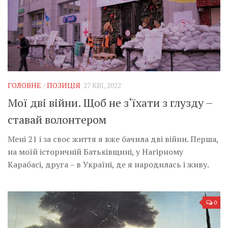
ГОЛОВНЕ
/
ПОЗИЦІЯ
27 КВІ, 2022
Мої дві війни. Щоб не з‘їхати з глузду –
ставай волонтером
Мені 21 і за своє життя я вже бачила дві війни. Перша,
на моїй історичній Батьківщині, у Нагірному
Карабасі, друга – в Україні, де я народилась і живу.
0