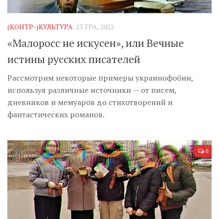
Музика революції
Візуальне
(КОНТР-)КУЛЬТУРА
13 ТРА, 2022
Научпоп
«Малоросс не искусен», или Вечные
Головне
истины русских писателей
Цитати
Рассмотрим некоторые примеры украинофобии,
Inter/antinational
используя различные источники — от писем,
дневников и мемуаров до стихотворений и
фантастических романов.
0