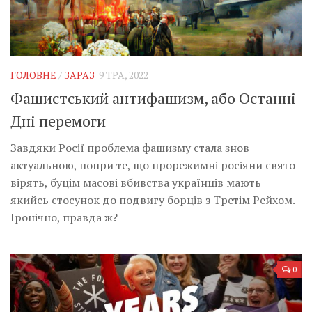
ГОЛОВНЕ
/
ЗАРАЗ
9 ТРА, 2022
Фашистський антифашизм, або Останні
Дні перемоги
Завдяки Росії проблема фашизму стала знов
актуальною, попри те, що прорежимні росіяни свято
вірять, буцім масові вбивства українців мають
якийсь стосунок до подвигу борців з Третім Рейхом.
Іронічно, правда ж?
0