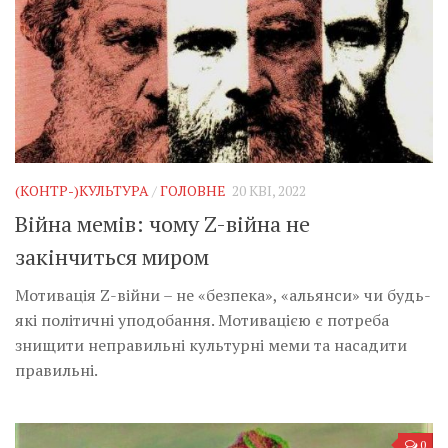
(КОНТР-)КУЛЬТУРА
/
ГОЛОВНЕ
20 КВІ, 2022
Війна мемів: чому Z-війна не
закінчиться миром
Мотивація Z-війни – не «безпека», «альянси» чи будь-
які політичні уподобання. Мотивацією є потреба
знищити неправильні культурні меми та насадити
правильні.
0