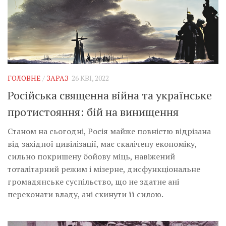
ГОЛОВНЕ
/
ЗАРАЗ
26 КВІ, 2022
Російська священна війна та українське
протистояння: бій на винищення
Станом на сьогодні, Росія майже повністю відрізана
від західної цивілізації, має скалічену економіку,
сильно покришену бойову міць, навіжений
тоталітарний режим і мізерне, дисфункціональне
громадянське суспільство, що не здатне ані
переконати владу, ані скинути її силою.