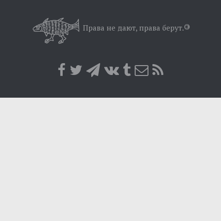
Минуле
Позиція
Права не дают, права берут.
©
Дії
Belles lettres
Агітатор
Музика революції
Візуальне
Научпоп
Головне
Цитати
Inter/antinational