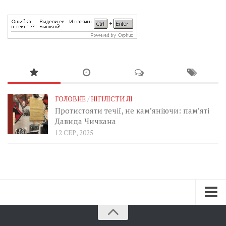
ГОЛОВНЕ
/
НІГІЛІСТИ ЛІ
Протистояти течії, не кам’яніючи: пам’яті
Давида Чичкана
12 СЕР, 2025
Зараз