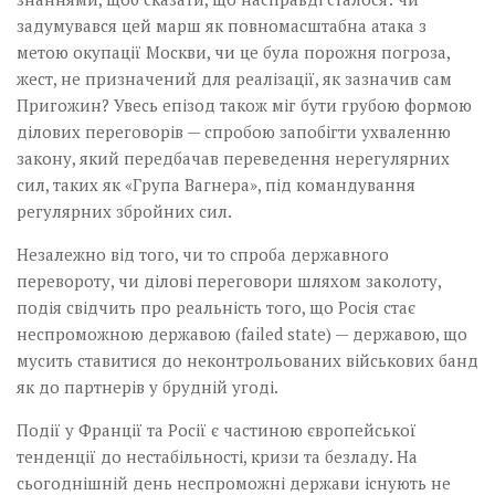
задумувався цей марш як повномасштабна атака з
метою окупації Москви, чи це була порожня погроза,
жест, не призначений для реалізації, як зазначив сам
Пригожин? Увесь епізод також міг бути грубою формою
ділових переговорів — спробою запобігти ухваленню
закону, який передбачав переведення нерегулярних
сил, таких як «Група Вагнера», під командування
регулярних збройних сил.
Незалежно від того, чи то спроба державного
перевороту, чи ділові переговори шляхом заколоту,
подія свідчить про реальність того, що Росія стає
неспроможною державою (failed state) — державою, що
мусить ставитися до неконтрольованих військових банд
як до партнерів у брудній угоді.
Події у Франції та Росії є частиною європейської
тенденції до нестабільності, кризи та безладу. На
сьогоднішній день неспроможні держави існують не