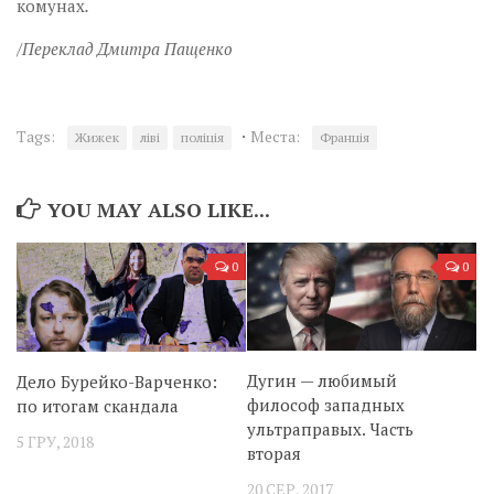
комунах
.
/Переклад Дмитра Пащенко
·
Tags:
Места:
Жижек
ліві
поліція
Франція
YOU MAY ALSO LIKE...
0
0
Дугин — любимый
Дело Бурейко-Варченко:
философ западных
по итогам скандала
ультраправых. Часть
5 ГРУ, 2018
вторая
20 СЕР, 2017