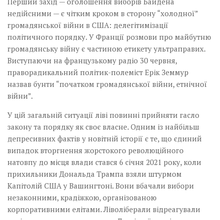
Перший захід — оголошення виборів Байдена
недійсними — є чітким кроком в сторону “холодної”
громадянської війни в США: делегітимізації
політичного порядку. У Франції розмови про майбутню
громадянську війну є частиною етикету ультраправих.
Виступаючи на французькому радіо 30 червня,
праворадикальний політик-полеміст Ерік Земмур
назвав бунти “початком громадянської війни, етнічної
війни”.
У цій загальній ситуації ліві повинні прийняти гасло
закону та порядку як своє власне. Одним із найбільш
депресивних фактів у новітній історії є те, що єдиний
випадок вторгнення жорстокого революційного
натовпу до місця влади стався 6 січня 2021 року, коли
прихильники Дональда Трампа взяли штурмом
Капітолій США у Вашингтоні. Вони вбачали вибори
незаконними, крадіжкою, організованою
корпоративними елітами. Ліволіберали відреагували