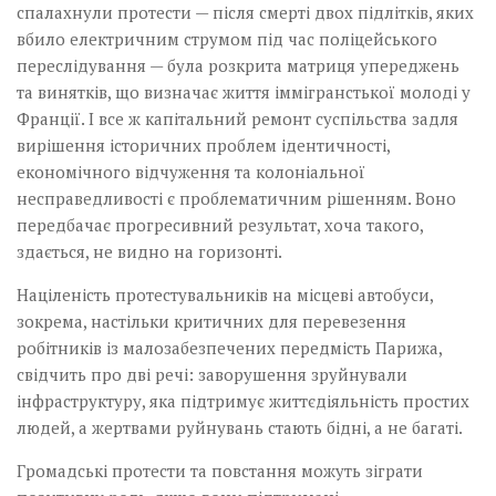
спалахнули протести — після смерті двох підлітків, яких
вбило електричним струмом під час поліцейського
переслідування — була розкрита матриця упереджень
та винятків, що визначає життя іммігранстької молоді у
Франції. І все ж капітальний ремонт суспільства задля
вирішення історичних проблем ідентичності,
економічного відчуження та колоніальної
несправедливості є проблематичним рішенням. Воно
передбачає прогресивний результат, хоча такого,
здається, не видно на горизонті.
Націленість протестувальників на місцеві автобуси,
зокрема, настільки критичних для перевезення
робітників із малозабезпечених передмість Парижа,
свідчить про дві речі: заворушення зруйнували
інфраструктуру, яка підтримує життєдіяльність простих
людей, а жертвами руйнувань стають бідні, а не багаті.
Громадські протести та повстання можуть зіграти