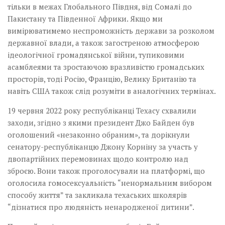
тільки в межах Глобального Півдня, від Сомалі до
Пакистану та Південної Африки. Якщо ми
вимірюватимемо неспроможність держави за розколом
державної влади, а також загостреною атмосферою
ідеологічної громадянської війни, тупиковими
асамблеями та зростаючою вразливістю громадських
просторів, тоді Росію, Францію, Велику Британію та
навіть США також слід розуміти в аналогічних термінах.
19 червня 2022 року республіканці Техасу схвалили
заходи, згідно з якими президент Джо Байден був
оголошений «незаконно обраним», та дорікнули
сенатору-республіканцю Джону Корніну за участь у
двопартійних перемовинах щодо контролю над
зброєю. Вони також проголосували на платформі, що
оголосила гомосексуальність “ненормальним вибором
способу життя” та закликала техаських школярів
“дізнатися про людяність ненародженої дитини”.