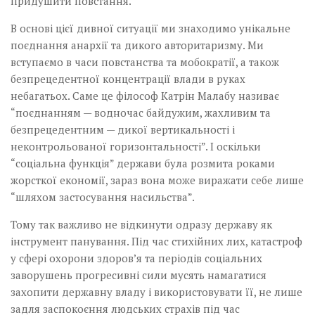
придушити повстання.
В основі цієї дивної ситуації ми знаходимо унікальне
поєднання анархії та дикого авторитаризму. Ми
вступаємо в часи повстанства та мобократії, а також
безпрецедентної концентрації влади в руках
небагатьох. Саме це філософ Катрін Малабу називає
“поєднанням — водночас байдужим, жахливим та
безпрецедентним — дикої вертикальності і
неконтрольованої горизонтальності”. І оскільки
“соціальна функція” держави була розмита роками
жорсткої економії, зараз вона може виражати себе лише
“шляхом застосування насильства”.
Тому так важливо не відкинути одразу державу як
інструмент панування. Під час стихійних лих, катастроф
у сфері охорони здоров’я та періодів соціальних
заворушень прогресивні сили мусять намагатися
захопити державну владу і використовувати її, не лише
задля заспокоєння людських страхів під час