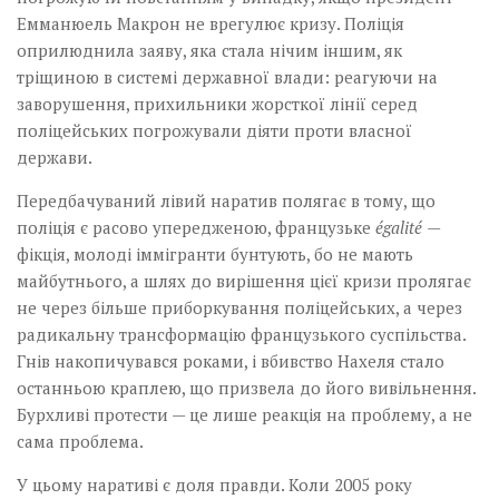
Емманюель Макрон не врегулює кризу. Поліція
оприлюднила заяву, яка стала нічим іншим, як
тріщиною в системі державної влади: реагуючи на
заворушення, прихильники жорсткої лінії серед
поліцейських погрожували діяти проти власної
держави.
Передбачуваний лівий наратив полягає в тому, що
поліція є расово упередженою, французьке
égalité
—
фікція, молоді іммігранти бунтують, бо не мають
майбутнього, а шлях до вирішення цієї кризи пролягає
не через більше приборкування поліцейських, а через
радикальну трансформацію французького суспільства.
Гнів накопичувався роками, і вбивство Нахеля стало
останньою краплею, що призвела до його вивільнення.
Бурхливі протести — це лише реакція на проблему, а не
сама проблема.
У цьому наративі є доля правди. Коли 2005 року