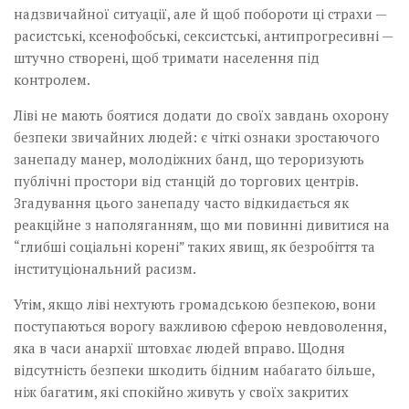
надзвичайної ситуації, але й щоб побороти ці страхи —
расистські, ксенофобські, сексистські, антипрогресивні —
штучно створені, щоб тримати населення під
контролем.
Ліві не мають боятися додати до своїх завдань охорону
безпеки звичайних людей: є чіткі ознаки зростаючого
занепаду манер, молодіжних банд, що тероризують
публічні простори від станцій до торгових центрів.
Згадування цього занепаду часто відкидається як
реакційне з наполяганням, що ми повинні дивитися на
“глибші соціальні корені” таких явищ, як безробіття та
інституціональний расизм.
Утім, якщо ліві нехтують громадською безпекою, вони
поступаються ворогу важливою сферою невдоволення,
яка в часи анархії штовхає людей вправо. Щодня
відсутність безпеки шкодить бідним набагато більше,
ніж багатим, які спокійно живуть у своїх закритих