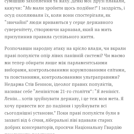
сумішшю захоплення та жаху. Деякі мої друзі плакали,
кажучи: “
Ми
мали зробити щось подібне!” І заздрість, і
осуд охоплювали їх, коли вони спостерігали, як
“звичайні” люди вриваються у серце державного
суверенітету, створюючи карнавал, який на мить
призупинив правила суспільного життя.
Розпочавши народну атаку на крісло влади, чи вкрали
праві популісти опір лівих панівній системі? Чи маємо
ми тепер обирати лише між парламентськими
виборами, контрольованими корумпованими елітами,
та повстаннями, контрольованими ультраправими?
Недарма Стів Беннон, ідеолог правих популістів,
називає себе “леніністом 21-го століття”: “Я ленініст.
Ленін… хотів зруйнувати державу, і це теж моя мета. Я
хочу привести все до падіння і зруйнувати всі
сьогоднішні установи.” Поки праві популісти були в
захваті від 6 січня, ліберальні ліві вдавали старих
добрих консерваторів, просячи Національну Гвардію