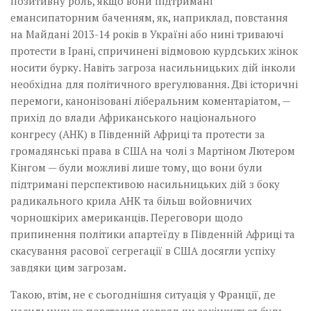
позитивну роль, якщо вони підтримані
емансипаторним баченням, як, наприклад, повстання
на Майдані 2013-14 років в Україні або нині триваючі
протести в Ірані, спричинені відмовою курдських жінок
носити бурку. Навіть загроза насильницьких дій інколи
необхідна для політичного врегулювання. Дві історичні
перемоги, канонізовані ліберальним коментаріатом, —
прихід до влади Африканського національного
конгресу (АНК) в Південній Африці та протести за
громадянські права в США на чолі з Мартіном Лютером
Кінгом — були можливі лише тому, що вони були
підтримані перспективою насильницьких дій з боку
радикального крила АНК та більш войовничих
чорношкірих американців. Переговори щодо
припинення політики апартеїду в Південній Африці та
скасування расової сегрегації в США досягли успіху
завдяки цим загрозам.
Такою, втім, не є сьогоднішня ситуація у Франції, де