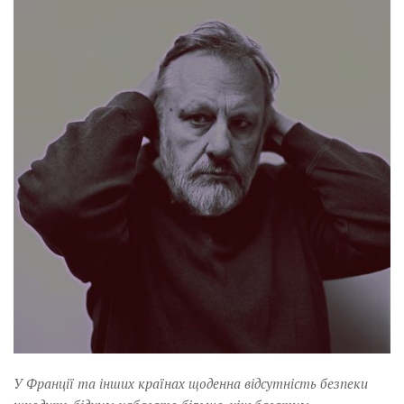
Музика революції
Візуальне
Научпоп
Головне
Цитати
Inter/antinational
У Франції та інших країнах щоденна відсутність безпеки