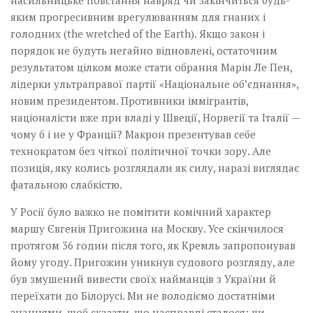
насильницьке повстання навряд чи закінчиться будь-
яким прогресивним врегулюванням для гнаних і
голодних (the wretched of the Earth). Якщо закон і
порядок не будуть негайно відновлені, остаточним
результатом цілком може стати обрання Марін Ле Пен,
лідерки ультраправої партії «Національне об’єднання»,
новим президентом. Противники іммігрантів,
націоналісти вже при владі у Швеції, Норвегії та Італії —
чому б і не у Франції? Макрон презентував себе
технократом без чіткої політичної точки зору. Але
позиція, яку колись розглядали як силу, наразі виглядає
фатальною слабкістю.
У Росії було важко не помітити комічний характер
маршу Євгенія Пригожина на Москву. Усе скінчилося
протягом 36 годин після того, як Кремль запропонував
йому угоду. Пригожин уникнув судового розгляду, але
був змушений вивести своїх найманців з України й
переїхати до Білорусі. Ми не володіємо достатніми
знаннями, щоб сказати, що насправді сталося: чи