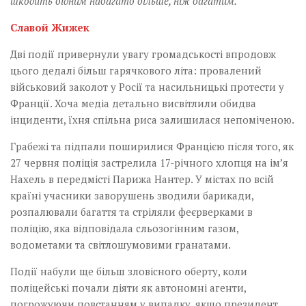
шкодить бідним набагато більше, ніж багатим.
Славой Жижек
Дві події привернули увагу громадськості впродовж
цього дедалі більш гарячкового літа: провалений
військовий заколот у Росії та насильницькі протести у
Франції. Хоча медіа детально висвітлили обидва
інциденти, їхня спільна риса залишилася непоміченою.
Грабежі та підпали поширилися Францією після того, як
27 червня поліція застрелила 17-річного хлопця на ім’я
Нахель в передмісті Парижа Нантер. У містах по всій
країні учасники заворушень зводили барикади,
розпалювали багаття та стріляли феєрверками в
поліцію, яка відповідала сльозогінним газом,
водометами та світлошумовими гранатами.
Події набули ще більш зловісного оберту, коли
поліцейські почали діяти як автономні агенти,
погрожуючи повстанням у випадку, якщо президент