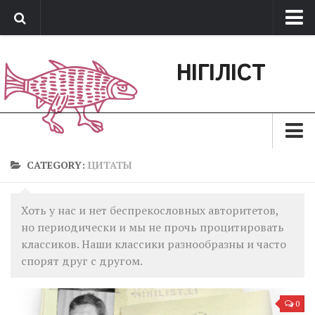
Про нас
НІГІЛІСТ
Обратная связь
Поддержать сайт
Зараз
CATEGORY:
ЦИТАТЫ
Минуле
Хоть у нас и нет беспрекословных авторитетов,
Позиція
но периодически и мы не прочь процитировать
Дії
классиков. Наши классики разнообразны и часто
спорят друг с другом.
Belles lettres
Агітатор
0