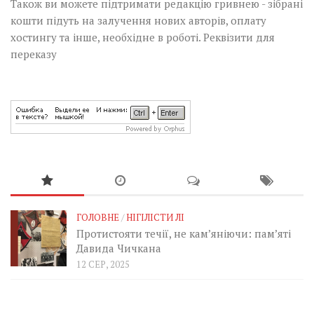
Також ви можете підтримати редакцію гривнею - зібрані
кошти підуть на залучення нових авторів, оплату
хостингу та інше, необхідне в роботі.
Реквізити для
переказу
ГОЛОВНЕ
/
НІГІЛІСТИ ЛІ
Протистояти течії, не кам’яніючи: пам’яті
Давида Чичкана
12 СЕР, 2025