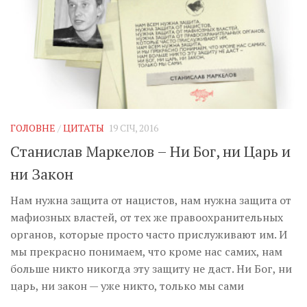
Музика революції
Візуальне
Научпоп
Головне
Цитати
Inter/antinational
ГОЛОВНЕ
/
ЦИТАТЫ
19 СІЧ, 2016
Станислав Маркелов – Ни Бог, ни Царь и
ни Закон
Нам нужна защита от нацистов, нам нужна защита от
мафиозных властей, от тех же правоохранительных
органов, которые просто часто прислуживают им. И
мы прекрасно понимаем, что кроме нас самих, нам
больше никто никогда эту защиту не даст. Ни Бог, ни
царь, ни закон — уже никто, только мы сами