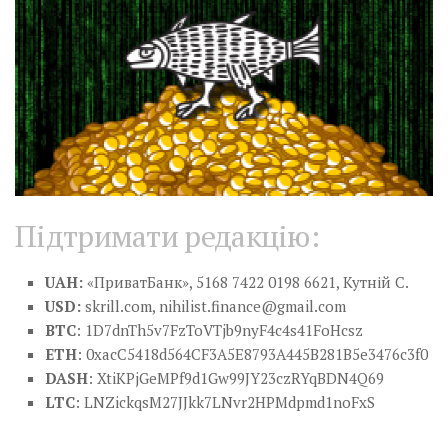
Підтримати редакцію:
UAH:
«ПриватБанк», 5168 7422 0198 6621, Кутній С.
USD:
skrill.com,
nihilist.finance@gmail.com
BTC
: 1D7dnTh5v7FzToVTjb9nyF4c4s41FoHcsz
ETH
: 0xacC5418d564CF3A5E8793A445B281B5e3476c3f0
DASH
: XtiKPjGeMPf9d1Gw99JY23czRYqBDN4Q69
LTC
: LNZickqsM27JJkk7LNvr2HPMdpmd1noFxS