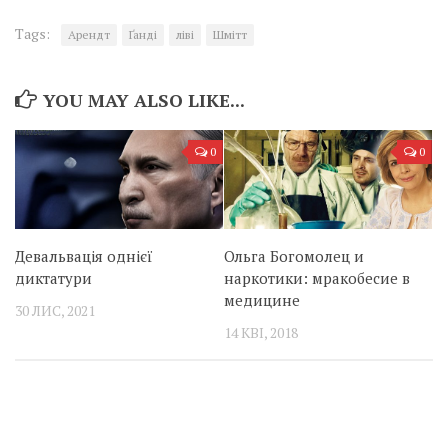
Tags:
Арендт
Ґанді
ліві
Шмітт
YOU MAY ALSO LIKE...
0
0
Девальвація однієї
Ольга Богомолец и
диктатури
наркотики: мракобесие в
медицине
30 ЛИС, 2021
14 КВІ, 2018