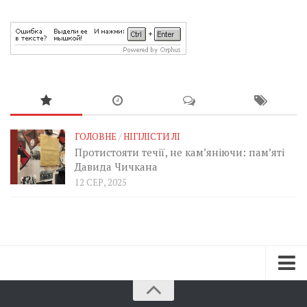
ГОЛОВНЕ
/
НІГІЛІСТИ ЛІ
Протистояти течії, не кам’яніючи: пам’яті
Давида Чичкана
12 СЕР, 2025
Зараз