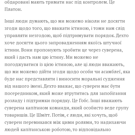
обдаровані мають тримати нас під контролем. Це
Платон.
Інші люди думають, що ми можемо ніколи не досягти
згоди щодо того, що вважати істиною, і томи нам слід
управляти незгодою, щоб підтримувати порядок. Дехто
хоче досягти цього запровадженням якоїсь штучної
істини. Вони пропонують зробити це через суверена,
який і дасть нам цю істину. Ми можемо не
погоджуватися із цією істиною, але ці люди вважають,
що ми можемо дійти згоди щодо особи чи асамблеї, яка
буде нас представляти і виносити моральні судження
від нашого імені. Дехто вважає, що суверен має бути
посередником, який може втрутитись для запобігання
розладу і підтримки порядку. Це Гобс. Інші вважають
суверена капітаном команди, який особисто веде групу
товаришів. Це Шмітт. Потім, є люди, які хочуть, щоб
суверен перемикався між цими ролями, то надихаючи
людей капітанською роботою, то відповідально