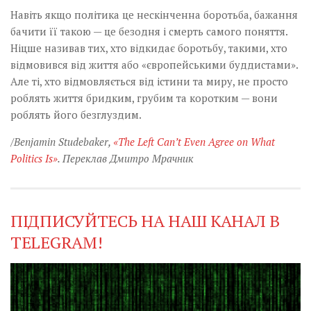
Навіть якщо політика це нескінченна боротьба, бажання
бачити її такою — це безодня і смерть самого поняття.
Ніцше називав тих, хто відкидає боротьбу, такими, хто
відмовився від життя або «європейськими буддистами».
Але ті, хто відмовляється від істини та миру, не просто
роблять життя бридким, грубим та коротким — вони
роблять його безглуздим.
/Benjamin Studebaker,
«The Left Can’t Even Agree on What
Politics Is»
. Переклав Дмитро Мрачник
ПІДПИСУЙТЕСЬ НА НАШ КАНАЛ В
TELEGRAM!