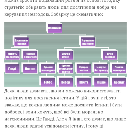
можна зробити подальший розділ на основі того, яку
стратегію обирають люди для досягнення добра чи
керування незгодою. Зобаржу це схематично:
Деякі люди думають, що ми можемо використовувати
політику для досягнення істини. У цій групі є ті, хто
вважає, що кожна людина може досягати істини і бути
доброю, і вони хочуть, щоб всі були морально
натхненними. Це Ґанді. Але є й інші, хто думає, що лише
деякі люди здатні усвідомити істину, і тому ці