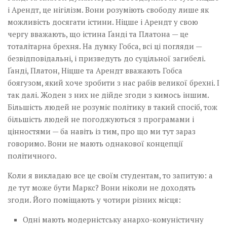
і Арендт, це нігілізм. Вони розуміють свободу лише як
можливість досягати істини. Ніцше і Арендт у свою
чергу вважають, що істина Ґанді та Платона — це
тоталітарна брехня. На думку Гобса, всі ці погляди —
безвідповідальні, і призведуть до суцільної загибелі.
Ґанді, Платон, Ніцше та Арендт вважають Гобса
боягузом, який хоче зробити з нас рабів великої брехні. І
так далі. Жоден з них не дійде згоди з кимось іншим.
Більшість людей не розуміє політику в такий спосіб, тож
більшість людей не погоджуються з програмами і
цінностями — ба навіть із тим, про що ми тут зараз
говоримо. Вони не мають однакової концепції
політичного.
Коли я викладаю все це своїм студентам, то запитую: а
де тут може бути Маркс? Вони ніколи не доходять
згоди. Його поміщають у чотири різних місця:
Одні мають модерністську анархо-комуністичну