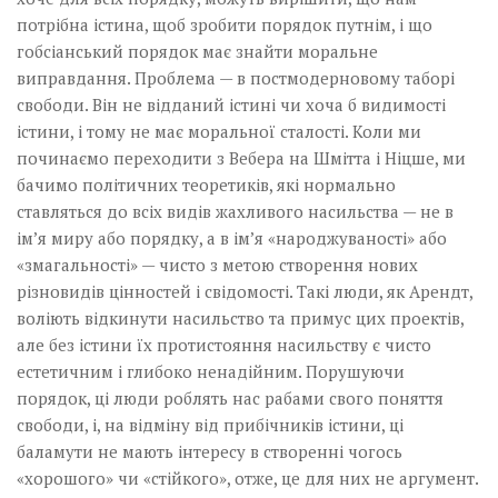
потрібна істина, щоб зробити порядок путнім, і що
гобсіанський порядок має знайти моральне
виправдання. Проблема — в постмодерновому таборі
свободи. Він не відданий істині чи хоча б видимості
істини, і тому не має моральної сталості. Коли ми
починаємо переходити з Вебера на Шмітта і Ніцше, ми
бачимо політичних теоретиків, які нормально
ставляться до всіх видів жахливого насильства — не в
ім’я миру або порядку, а в ім’я «народжуваності» або
«змагальності» — чисто з метою створення нових
різновидів цінностей і свідомості. Такі люди, як Арендт,
воліють відкинути насильство та примус цих проектів,
але без істини їх протистояння насильству є чисто
естетичним і глибоко ненадійним. Порушуючи
порядок, ці люди роблять нас рабами свого поняття
свободи, і, на відміну від прибічників істини, ці
баламути не мають інтересу в створенні чогось
«хорошого» чи «стійкого», отже, це для них не аргумент.