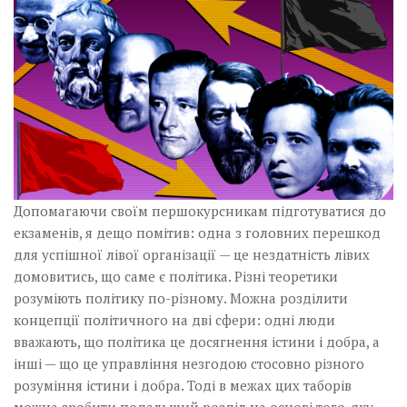
Музика революції
Візуальне
Научпоп
Головне
Цитати
Inter/antinational
Допомагаючи своїм першокурсникам підготуватися до
екзаменів, я дещо помітив: одна з головних перешкод
для успішної лівої організації — це нездатність лівих
домовитись, що саме є політика. Різні теоретики
розуміють політику по-різному. Можна розділити
концепції політичного на дві сфери: одні люди
вважають, що політика це досягнення істини і добра, а
інші — що це управління незгодою стосовно різного
розуміння істини і добра. Тоді в межах цих таборів