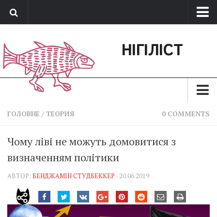
Про нас
НІГІЛІСТ
Обратная связь
Поддержать сайт
Зараз
ГОЛОВНЕ
/
ТЕОРИЯ
0 COMMENTS
Минуле
Чому ліві не можуть домовитися з
Позиція
визначенням політики
Дії
АВТОР:
БЕНДЖАМІН СТУДБЕККЕР
· 20.06.2019
Belles lettres
Агітатор