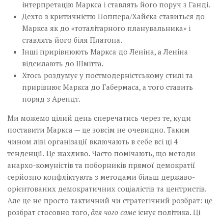
інтерпретацію Маркса і ставлять його поруч з Ганді.
Дехто з критичністю Поппера/Хайєка ставиться до
Маркса як до «тоталітарного планувальника» і
ставлять його біля Платона.
Інші прирівнюють Маркса до Леніна, а Леніна
відсилають до Шмітта.
Хтось роздумує у постмодерністському стилі та
прирівнює Маркса до Габермаса, а того ставить
поряд з Арендт.
Ми можемо цілий день сперечатись через те, куди
поставити Маркса — це зовсім не очевидно. Таким
чином ліві організації включають в себе всі ці 4
тенденції. Це жахливо. Часто помічають, що методи
анархо-комуністів та поборників прямої демократії
серйозно конфліктують з методами більш державо-
орієнтованих демократичних соціалістів та центристів.
Але це не просто тактичний чи стратегічний розбрат: це
розбрат стосовно того,
для чого саме
існує політика. Ці