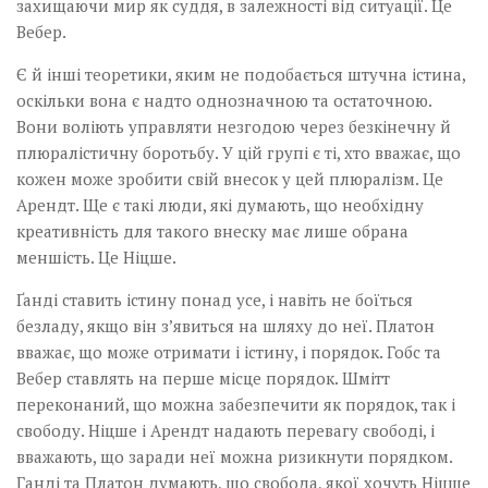
захищаючи мир як суддя, в залежності від ситуації. Це
Вебер.
Є й інші теоретики, яким не подобається штучна істина,
оскільки вона є надто однозначною та остаточною.
Вони воліють управляти незгодою через безкінечну й
плюралістичну боротьбу. У цій групі є ті, хто вважає, що
кожен може зробити свій внесок у цей плюралізм. Це
Арендт. Ще є такі люди, які думають, що необхідну
креативність для такого внеску має лише обрана
меншість. Це Ніцше.
Ґанді ставить істину понад усе, і навіть не боїться
безладу, якщо він з’явиться на шляху до неї. Платон
вважає, що може отримати і істину, і порядок. Гобс та
Вебер ставлять на перше місце порядок. Шмітт
переконаний, що можна забезпечити як порядок, так і
свободу. Ніцше і Арендт надають перевагу свободі, і
вважають, що заради неї можна ризикнути порядком.
Ганді та Платон думають, що свобода, якої хочуть Ніцше