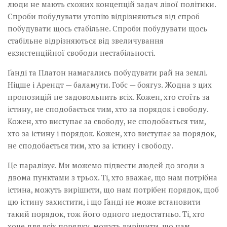
люди не мають схожих концепцій задач лівої політики.
Спроби побудувати утопію відрізняються від спроб
побудувати щось стабільне. Спроби побудувати щось
стабільне відрізняються від звеличування
екзистенційної свободи нестабільності.
Ґанді та Платон намагались побудувати рай на землі.
Ніцше і Арендт — баламути. Гобс — боягуз. Жодна з цих
пропозицій не задовольнить всіх. Кожен, хто стоїть за
істину, не сподобається тим, хто за порядок і свободу.
Кожен, хто виступає за свободу, не сподобається тим,
хто за істину і порядок. Кожен, хто виступає за порядок,
не сподобається тим, хто за істину і свободу.
Це паралізує. Ми можемо підвести людей до згоди з
двома пунктами з трьох. Ті, хто вважає, що нам потрібна
істина, можуть вирішити, що нам потрібен порядок, щоб
цю істину захистити, і що Ґанді не може встановити
такий порядок, тож його одного недостатньо. Ті, хто
хоче для всіх порядку, можуть вирішити, що нам