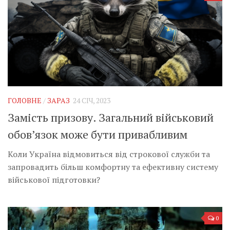
ГОЛОВНЕ
/
ЗАРАЗ
24 СІЧ, 2023
Замість призову. Загальний військовий
обовʼязок може бути привабливим
Коли Україна відмовиться від строкової служби та
запровадить більш комфортну та ефективну систему
військової підготовки?
0