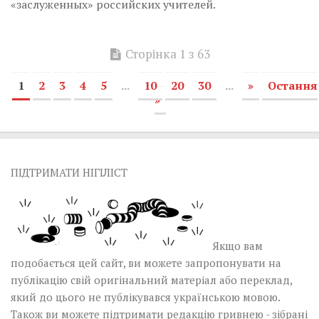
«заслуженных» российских учителей.
Сторінка 1 з 63
1
2
3
4
5
...
10
20
30
...
»
Остання
»
ПІДТРИМАТИ НІГІЛІСТ
Якщо вам
подобається цей сайт, ви можете запропонувати на
публікацію свій оригінальний матеріал або переклад,
який до цього не публікувався українською мовою.
Також ви можете підтримати редакцію гривнею - зібрані