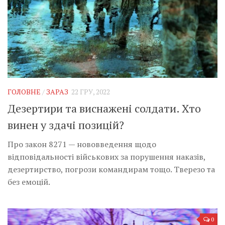
ГОЛОВНЕ
/
ЗАРАЗ
22 ГРУ, 2022
Дезертири та виснажені солдати. Хто
винен у здачі позицій?
Про закон 8271 — нововведення щодо
відповідальності військових за порушення наказів,
дезертирство, погрози командирам тощо. Тверезо та
без емоцій.
0