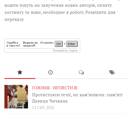
кошти підуть на залучення нових авторів, оплату
хостингу та інше, необхідне в роботі.
Реквізити для
переказу
ГОЛОВНЕ
/
НІГІЛІСТИ ЛІ
Протистояти течії, не кам’яніючи: пам’яті
Давида Чичкана
12 СЕР, 2025