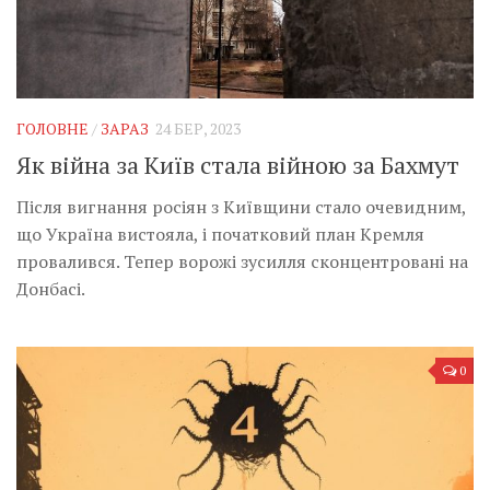
Музика революції
Візуальне
Научпоп
Головне
ГОЛОВНЕ
/
ЗАРАЗ
24 БЕР, 2023
Цитати
Як війна за Київ стала війною за Бахмут
Inter/antinational
Після вигнання росіян з Київщини стало очевидним,
що Україна вистояла, і початковий план Кремля
провалився. Тепер ворожі зусилля сконцентровані на
Донбасі.
0