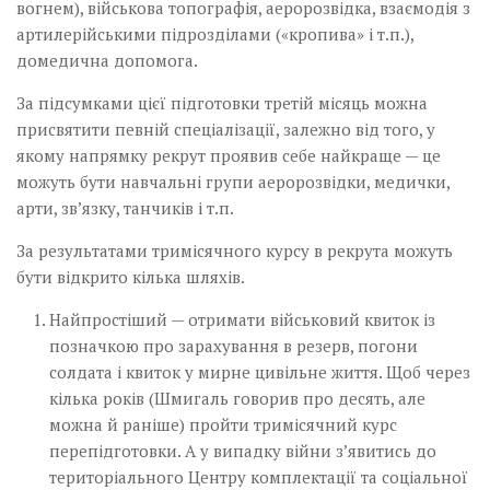
вогнем), військова топографія, аеророзвідка, взаємодія з
артилерійськими підрозділами («кропива» і т.п.),
домедична допомога.
За підсумками цієї підготовки третій місяць можна
присвятити певній спеціалізації, залежно від того, у
якому напрямку рекрут проявив себе найкраще — це
можуть бути навчальні групи аеророзвідки, медички,
арти, звʼязку, танчиків і т.п.
За результатами тримісячного курсу в рекрута можуть
бути відкрито кілька шляхів.
Найпростіший — отримати військовий квиток із
позначкою про зарахування в резерв, погони
солдата і квиток у мирне цивільне життя. Щоб через
кілька років (Шмигаль говорив про десять, але
можна й раніше) пройти тримісячний курс
перепідготовки. А у випадку війни зʼявитись до
територіального Центру комплектації та соціальної