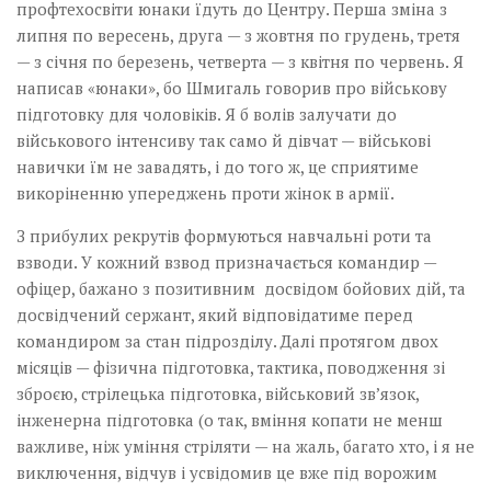
профтехосвіти юнаки їдуть до Центру. Перша зміна з
липня по вересень, друга — з жовтня по грудень, третя
— з січня по березень, четверта — з квітня по червень. Я
написав «юнаки», бо Шмигаль говорив про військову
підготовку для чоловіків. Я б волів залучати до
військового інтенсиву так само й дівчат — військові
навички їм не завадять, і до того ж, це сприятиме
викоріненню упереджень проти жінок в армії.
З прибулих рекрутів формуються навчальні роти та
взводи. У кожний взвод призначається командир —
офіцер, бажано з позитивним досвідом бойових дій, та
досвідчений сержант, який відповідатиме перед
командиром за стан підрозділу. Далі протягом двох
місяців — фізична підготовка, тактика, поводження зі
зброєю, стрілецька підготовка, військовий звʼязок,
інженерна підготовка (о так, вміння копати не менш
важливе, ніж уміння стріляти — на жаль, багато хто, і я не
виключення, відчув і усвідомив це вже під ворожим