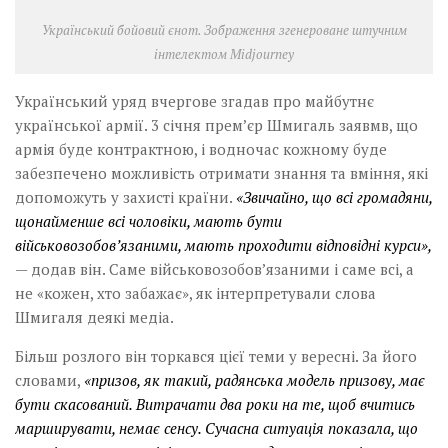
Музика революції
Український бойовий єнот. Зображення згенероване штучним
Візуальне
інтелектом Midjourney
Научпоп
Український уряд вчергове згадав про майбутнє
Головне
української армії. 3 січня прем’єр Шмигаль заявмв, що
Цитати
армія буде контрактною, і водночас кожному буде
забезпечено можливість отримати знання та вміння, які
Inter/antinational
допоможуть у захисті країни.
«Звичайно, що всі громадяни,
щонайменше всі чоловіки, мають бути
військовозобов’язаними, мають проходити відповідні курси»,
— додав він. Саме військовозобовʼязаними і саме всі, а
не «кожен, хто забажає», як інтерпретували слова
Шмигаля деякі медіа.
Більш розлого він торкався цієї теми у вересні. За його
словами,
«призов, як такий, радянська модель призову, має
бути скасований. Витрачати два роки на те, щоб вчитись
марширувати, немає сенсу. Сучасна ситуація показала, що