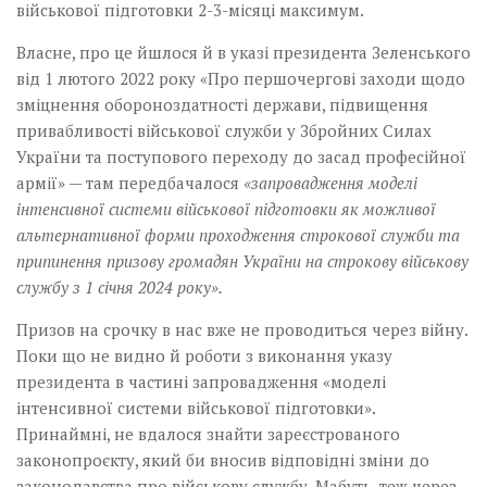
військової підготовки 2-3-місяці максимум.
Власне, про це йшлося й в указі президента Зеленського
від 1 лютого 2022 року «Про першочергові заходи щодо
зміцнення обороноздатності держави, підвищення
привабливості військової служби у Збройних Силах
України та поступового переходу до засад професійної
армії» — там передбачалося
«запровадження моделі
інтенсивної системи військової підготовки як можливої
альтернативної форми проходження строкової служби та
припинення призову громадян України на строкову військову
службу з 1 січня 2024 року».
Призов на срочку в нас вже не проводиться через війну.
Поки що не видно й роботи з виконання указу
президента в частині запровадження «моделі
інтенсивної системи військової підготовки».
Принаймні, не вдалося знайти зареєстрованого
законопроєкту, який би вносив відповідні зміни до
законодавства про військову службу. Мабуть, теж через