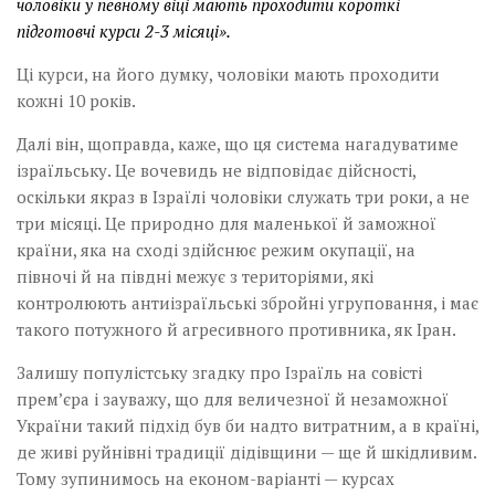
чоловіки у певному віці мають проходити короткі
підготовчі курси 2-3 місяці».
Ці курси, на його думку, чоловіки мають проходити
кожні 10 років.
Далі він, щоправда, каже, що ця система нагадуватиме
ізраїльську. Це вочевидь не відповідає дійсності,
оскільки якраз в Ізраїлі чоловіки служать три роки, а не
три місяці. Це природно для маленької й заможної
країни, яка на сході здійснює режим окупації, на
півночі й на півдні межує з територіями, які
контролюють антиізраїльські збройні угруповання, і має
такого потужного й агресивного противника, як Іран.
Залишу популістську згадку про Ізраїль на совісті
премʼєра і зауважу, що для величезної й незаможної
України такий підхід був би надто витратним, а в країні,
де живі руйнівні традиції дідівщини — ще й шкідливим.
Тому зупинимось на економ-варіанті — курсах