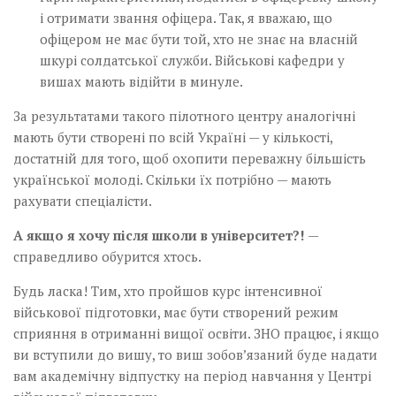
і отримати звання офіцера. Так, я вважаю, що
офіцером не має бути той, хто не знає на власній
шкурі солдатської служби. Військові кафедри у
вишах мають відійти в минуле.
За результатами такого пілотного центру аналогічні
мають бути створені по всій Україні — у кількості,
достатній для того, щоб охопити переважну більшість
української молоді. Скільки їх потрібно — мають
рахувати спеціалісти.
A якщо я хочу після школи в університет?!
—
справедливо обурится хтось.
Будь ласка! Тим, хто пройшов курс інтенсивної
військової підготовки, має бути створений режим
сприяння в отриманні вищої освіти. ЗНО працює, і якщо
ви вступили до вишу, то виш зобовʼязаний буде надати
вам академічну відпустку на період навчання у Центрі