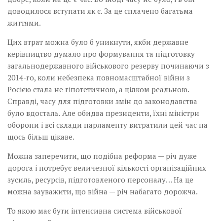
доводилося вступати як є. За це сплачено багатьма
життями.
Цих втрат можна було б уникнути, якби державне
керівництво думало про формування та підготовку
загальнодержавного військового резерву починаючи з
2014-го, коли небезпека повномасштабної війни з
Росією стала не гіпотетичною, а цілком реальною.
Справді, часу для підготовки змін до законодавства
було вдосталь. Але обидва президенти, їхні міністри
оборони і всі склади парламенту витратили цей час на
щось більш цікаве.
Можна заперечити, що подібна реформа — річ дуже
дорога і потребує величезної кількості організаційних
зусиль, ресурсів, підготовленого персоналу… На це
можна зауважити, що війна — річ набагато дорожча.
То якою має бути інтенсивна система військової