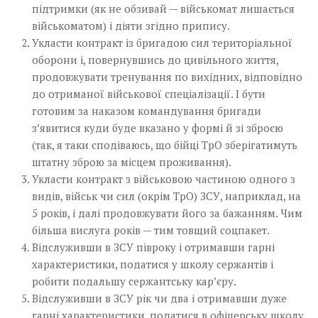
підтримки (як не обзивай — військомат лишається
військоматом) і діяти згідно припису.
Укласти контракт із бригадою сил територіальної
оборони і, повернувшись до цивільного життя,
продовжувати тренування по вихідних, відповідно
до отриманої військової спеціалізації. І бути
готовим за наказом командування бригади
зʼявитися куди буде вказано у формі й зі зброєю
(так, я таки сподіваюсь, що бійці ТрО зберігатимуть
штатну зброю за місцем проживання).
Укласти контракт з військовою частиною одного з
видів, військ чи сил (окрім ТрО) ЗСУ, наприклад, на
5 років, і далі продовжувати його за бажанням. Чим
більша вислуга років — тим товщий соцпакет.
Відслуживши в ЗСУ півроку і отримавши гарні
характеристики, податися у школу сержантів і
робити подальшу сержантську карʼєру.
Відслуживши в ЗСУ рік чи два і отримавши дуже
гарні характеристики, податися в офіцерську школу