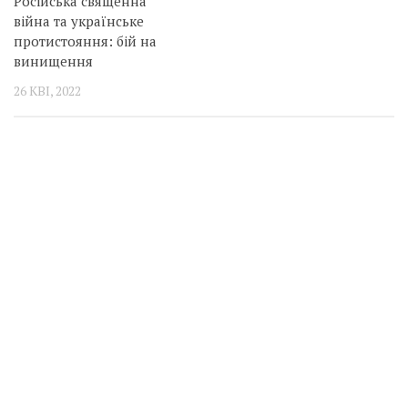
Російська священна
війна та українське
протистояння: бій на
винищення
26 КВІ, 2022