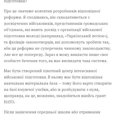
підготовки?
Про це знатиме колектив розробників відповідної
реформи. Я сподіваюсь, він складатиметься з
досвідчених військовиків, представників громадських
обʼєднань, які мають досвід з організації військової
підготовки молоді (наприклад, «Український легіон»),
та фахівців-законотворців, які допоможуть зробити так,
аби ця реформа не суперечила чинному законодавству.
Але все це попереду. Зараз я можу викласти лише своє
особисте бачення того, як має виглядати така система.
Має бути створений пілотний центр інтенсивної
військової підготовки. В ньому має бути відповідна
навчальна матеріальна база — тому його варто створити
на базі існуючої учєбки, або ж розбудувати з нуля,
щоправда, на це, можливо, знадобиться якийсь грант
НАТО.
Після закінчення середньої школи або отримання