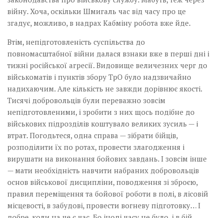
війну. Хоча, оскільки Шмигаль час від часу про це
згадує, можливо, в надрах Кабміну робота вже йде.
Втім, непідготовленість суспільства до
повномасштабної війни далася взнаки вже в перші дні і
тижні російської агресії. Видовище величезних черг до
військоматів і пунктів збору ТрО було надзвичайно
надихаючим. Але кількість не завжди дорівнює якості.
Тисячі добровольців були переважно зовсім
непідготовленими, і зробити з них щось подібне до
військових підрозділів коштувало великих зусиль — і
втрат. Погодьтеся, одна справа — зібрати бійців,
розподілити їх по ротах, провести злагодження і
вирушати на виконання бойових завдань. І зовсім інше
— мати необхідність навчити набраних добровольців
основ військової дисципліни, поводження зі зброєю,
правил переміщення та бойової роботи в полі, в лісовій
місцевості, в забудові, провести вогневу підготовку… І
добре, коли на це є час. Бо іноді часу не було, і в бій