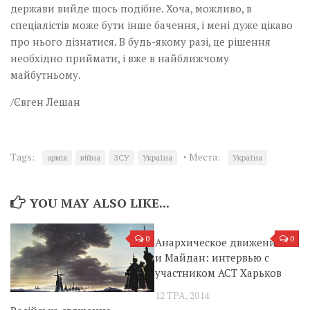
держави вийде щось подібне. Хоча, можливо, в
спеціалістів може бути інше бачення, і мені дуже цікаво
про нього дізнатися. В будь-якому разі, це рішення
необхідно приймати, і вже в найближчому
майбутньому.
/Євген Лешан
·
Tags:
Места:
армія
війна
ЗСУ
Україна
Україна
YOU MAY ALSO LIKE...
0
0
Анархическое движение
и Майдан: интервью с
участником АСТ Харьков
12 ТРА, 2014