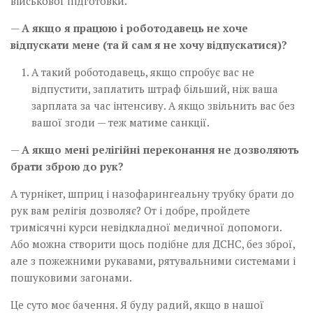
військової підготовки.
—
А якщо я працюю і роботодавець не хоче
відпускати мене (та й сам я не хочу відпускатися)?
А такий роботодавець, якщо спробує вас не
відпустити, заплатить штраф більший, ніж ваша
зарплата за час інтенсиву. А якщо звільнить вас без
вашої згоди — теж матиме санкції.
—
А якщо мені релігійні переконання не дозволяють
брати зброю до рук?
А турнікет, шприц і назофарингеальну трубку брати до
рук вам релігія дозволяє? От і добре, пройдете
тримісячні курси невідкладної медичної допомоги.
Або можна створити щось подібне для ДСНС, без зброї,
але з пожежними рукавами, рятувальними системами і
пошуковими загонами.
Це суто моє бачення. Я буду радий, якщо в нашої