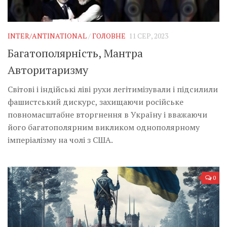
INTER/ANTINATIONAL
/
ГОЛОВНЕ
11 СЕР, 2023
Багатополярність, Мантра
Авторитаризму
Світові і індійські ліві рухи легітимізували і підсилили
фашистський дискурс, захищаючи російське
повномасштабне вторгнення в Україну і вважаючи
його багатополярним викликом однополярному
імперіалізму на чолі з США.
0