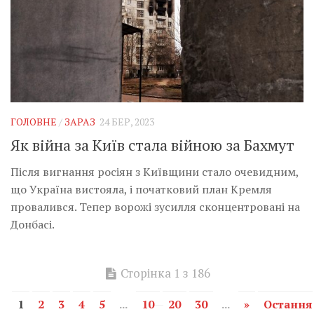
ГОЛОВНЕ
/
ЗАРАЗ
24 БЕР, 2023
Як війна за Київ стала війною за Бахмут
Після вигнання росіян з Київщини стало очевидним,
що Україна вистояла, і початковий план Кремля
провалився. Тепер ворожі зусилля сконцентровані на
Донбасі.
Сторінка 1 з 186
1
2
3
4
5
...
10
20
30
...
»
Остання