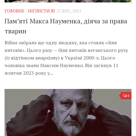
ГОЛОВНЕ
/
НІГІЛІСТИ ЛІ
27 ЛИС, 2023
Пам’яті Макса Науменка, діяча за права
тварин
Війна забрала ще одну людину, яка стояла «біля
витоків». Цього разу — біля витоків веганського руху
(із відтінком анархізму) в Україні 2000-х. Цього
чоловіка звали Максим Науменко. Він загинув 11
жовтня 2023 року у...
0