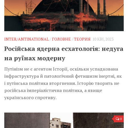
INTER/ANTINATIONAL
/
ГОЛОВНЕ
/
ТЕОРИЯ
10 КВІ, 2023
Російська ядерна есхатологія: недуга
на руїнах модерну
Путінізм не є агентом Історії, оскільки успадкована
інфраструктура й патологічний фетишизм інертні, як
і путінська політика вторгнення. Історію творить не
російська імперіалістична політика, а явище
українського спротиву.
0