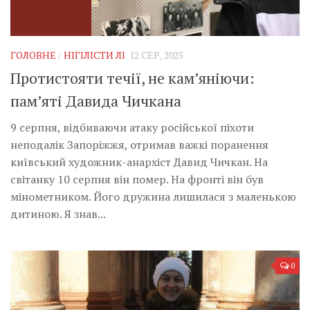
Музика революції
Візуальне
Научпоп
ГОЛОВНЕ
/
НІГІЛІСТИ ЛІ
12 СЕР, 2025
Головне
Протистояти течії, не кам’яніючи:
пам’яті Давида Чичкана
Цитати
Inter/antinational
9 серпня, відбиваючи атаку російської піхоти
неподалік Запоріжжя, отримав важкі поранення
київський художник-анархіст Давид Чичкан. На
світанку 10 серпня він помер. На фронті він був
мінометником. Його дружина лишилася з маленькою
дитиною. Я знав...
0