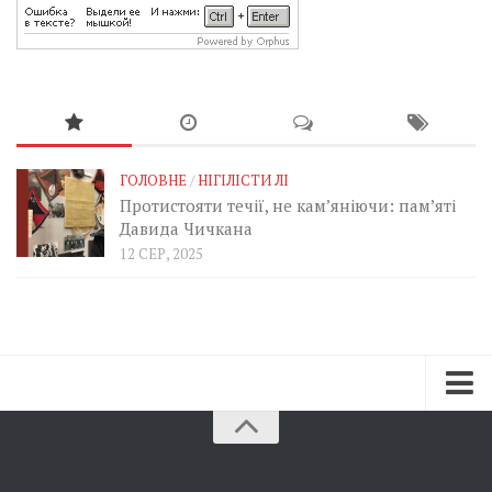
ГОЛОВНЕ
/
НІГІЛІСТИ ЛІ
Протистояти течії, не кам’яніючи: пам’яті
Давида Чичкана
12 СЕР, 2025
Зараз
Минуле