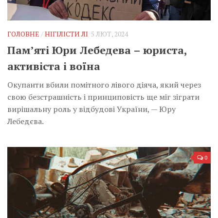
ГОЛОВНЕ
/
НІГІЛІСТИ ЛІ
5 ЛЮТ, 2024
Пам’яті Юри Лебедева – юриста,
активіста і воїна
Окупанти вбили помітного лівого діяча, який через
свою безстрашність і принциповість ще міг зіграти
вирішальну роль у відбудові України, — Юру
Лебедєва.
0