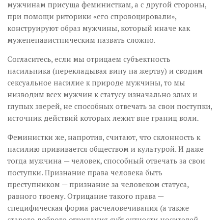
мужчинам присуща феминисткам, а с другой стороны,
при помощи риторики «его спровоцировали»,
конструируют образ мужчины, который иначе как
мужененавистническим назвать сложно.
Согласитесь, если мы отрицаем субъектность
насильника (перекладывая вину на жертву) и сводим
сексуальное насилие к природе мужчины, то мы
низводим всех мужчин к статусу изначально злых и
глупых зверей, не способных отвечать за свои поступки,
источник действий которых лежит вне границ воли.
Феминистки же, напротив, считают, что склонность к
насилию прививается обществом и культурой. И даже
тогда мужчина — человек, способный отвечать за свои
поступки. Признание права человека быть
преступником — признание за человеком статуса,
равного твоему. Отрицание такого права —
специфическая форма расчеловечивания (а также
старого доброго отрицания субъектности носителей