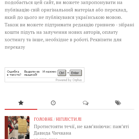
подобається цей сайт, ви можете запропонувати на
публікацію свій оригінальний матеріал або переклад,
який до цього не публікувався українською мовою.
Також ви можете підтримати редакцію гривнею - зібрані
кошти підуть на залучення нових авторів, оплату
хостингу та інше, необхідне в роботі.
Реквізити для
переказу
ГОЛОВНЕ
/
НІГІЛІСТИ ЛІ
Протистояти течії, не кам’яніючи: пам’яті
Давида Чичкана