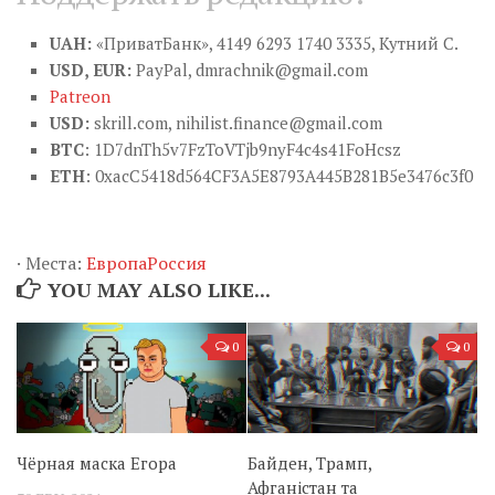
UAH:
«ПриватБанк», 4149 6293 1740 3335, Кутний С.
USD, EUR:
PayPal,
dmrachnik@gmail.com
Patreon
USD:
skrill.com,
nihilist.finance@gmail.com
BTC
: 1D7dnTh5v7FzToVTjb9nyF4c4s41FoHcsz
ETH
: 0xacC5418d564CF3A5E8793A445B281B5e3476c3f0
·
Места:
Европа
Россия
YOU MAY ALSO LIKE...
0
0
Чёрная маска Егора
Байден, Трамп,
Афганістан та