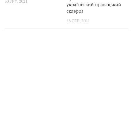
30 ГРУ, 2021
український правацький
склероз
18 СЕР, 2021