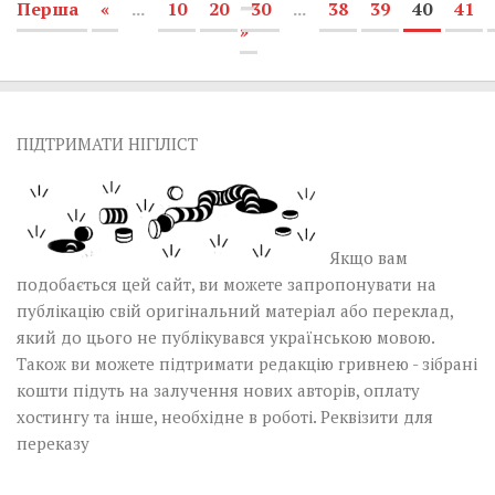
Перша
«
...
10
20
30
...
38
39
40
41
»
ПІДТРИМАТИ НІГІЛІСТ
Якщо вам
подобається цей сайт, ви можете запропонувати на
публікацію свій оригінальний матеріал або переклад,
який до цього не публікувався українською мовою.
Також ви можете підтримати редакцію гривнею - зібрані
кошти підуть на залучення нових авторів, оплату
хостингу та інше, необхідне в роботі.
Реквізити для
переказу