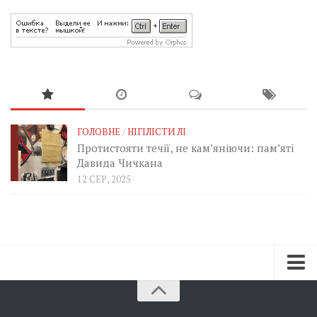
ГОЛОВНЕ
/
НІГІЛІСТИ ЛІ
Протистояти течії, не кам’яніючи: пам’яті
Давида Чичкана
12 СЕР, 2025
Зараз