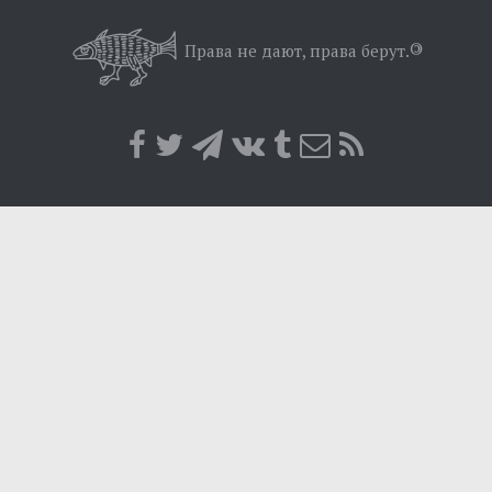
Минуле
Позиція
Права не дают, права берут.
©
Дії
Belles lettres
Агітатор
Музика революції
Візуальне
Научпоп
Головне
Цитати
Inter/antinational