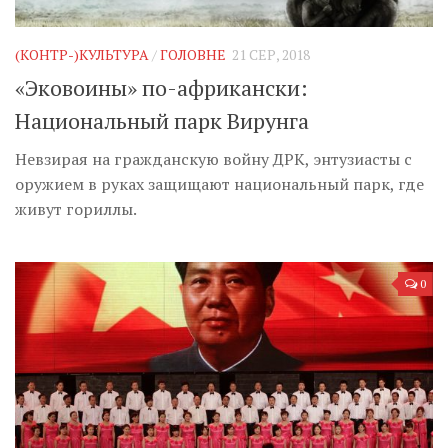
Музика революції
Візуальне
(КОНТР-)КУЛЬТУРА
/
ГОЛОВНЕ
21 СЕР, 2018
Научпоп
«Эковоины» по-африкански:
Головне
Национальный парк Вирунга
Цитати
Невзирая на гражданскую войну ДРК, энтузиасты с
Inter/antinational
оружием в руках защищают национальный парк, где
живут гориллы.
0