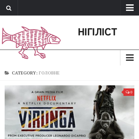
Про нас
НІГІЛІСТ
Обратная связь
Поддержать сайт
Зараз
CATEGORY:
ГОЛОВНЕ
Минуле
0
Позиція
Дії
Belles lettres
Агітатор