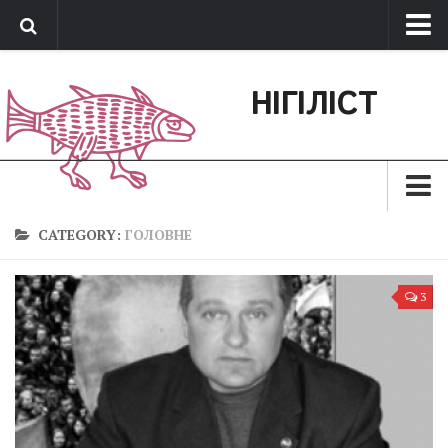
Про нас
НІГІЛІСТ
Обратная связь
Поддержать сайт
Зараз
CATEGORY:
ГОЛОВНЕ
Минуле
3
Позиція
Дії
Belles lettres
Агітатор