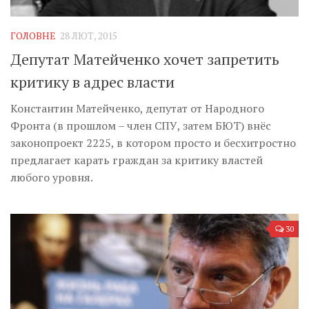
Музика революції
Візуальне
ГОЛОВНЕ
28 ЛЮТ, 2015
Научпоп
Депутат Матейченко хочет запретить
Головне
критику в адрес власти
Цитати
Константин Матейченко, депутат от Народного
Фронта (в прошлом – член СПУ, затем БЮТ) внёс
Inter/antinational
законопроект 2225, в котором просто и бесхитростно
предлагает карать граждан за критику властей
любого уровня.
30