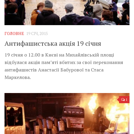
ГОЛОВНЕ
19 СІЧ, 2015
Антифашистська акція 19 січня
19 січня о 12.00 в Києві на Михайлівській площі
відбулася акція пам’яті вбитих за свої переконання
антифашистів Анастасії Бабурової та Стаса
Маркелова.
1