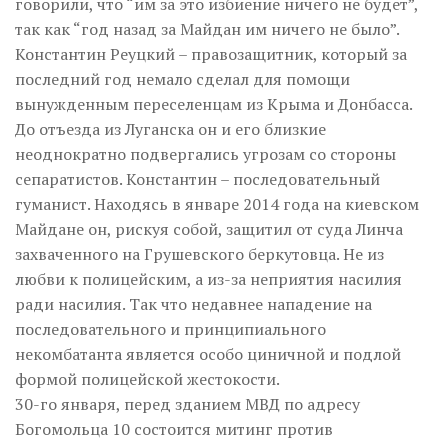
говорили, что “им за это избиение ничего не будет”,
так как “год назад за Майдан им ничего не было”.
Константин Реуцкий – правозащитник, который за
последний год немало сделал для помощи
вынужденным переселенцам из Крыма и Донбасса.
До отъезда из Луганска он и его близкие
неоднократно подвергались угрозам со стороны
сепаратистов. Константин – последовательный
гуманист. Находясь в январе 2014 года на киевском
Майдане он, рискуя собой, защитил от суда Линча
захваченного на Грушевского беркутовца. Не из
любви к полицейским, а из-за неприятия насилия
ради насилия. Так что недавнее нападение на
последовательного и принципиального
некомбатанта является особо циничной и подлой
формой полицейской жестокости.
30-го января, перед зданием МВД по адресу
Богомольца 10 состоится митинг против