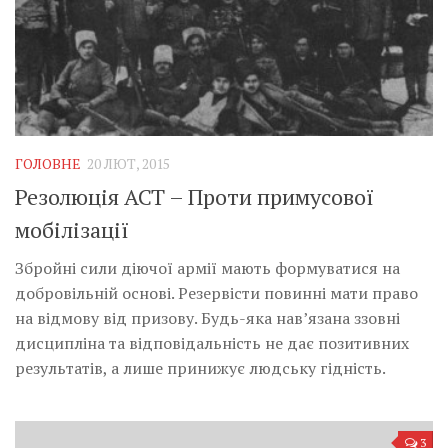
ГОЛОВНЕ
20 ЛЮТ, 2015
Резолюція АСТ – Проти примусової
мобілізації
Збройні сили діючої армії мають формуватися на
добровільній основі. Резервісти повинні мати право
на відмову від призову. Будь-яка нав’язана ззовні
дисципліна та відповідальність не дає позитивних
результатів, а лише принижує людську гідність.
3