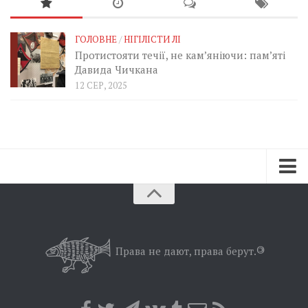
ГОЛОВНЕ
/
НІГІЛІСТИ ЛІ
Протистояти течії, не кам’яніючи: пам’яті
Давида Чичкана
12 СЕР, 2025
Зараз
Минуле
Позиція
Права не дают, права берут.
©
Дії
Belles lettres