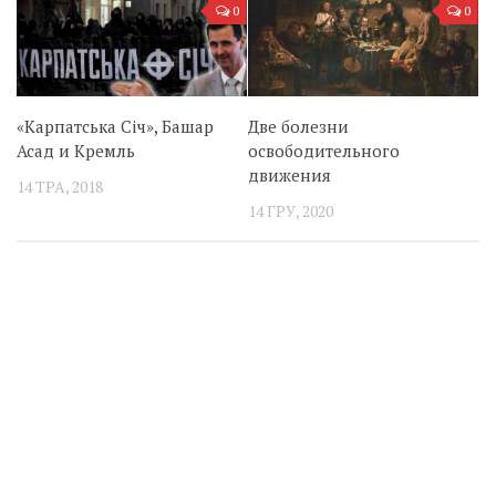
0
0
«Карпатська Січ», Башар
Две болезни
Асад и Кремль
освободительного
движения
14 ТРА, 2018
14 ГРУ, 2020