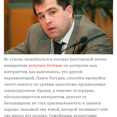
Музика революції
Візуальне
Научпоп
Головне
Цитати
Inter/antinational
Не успела захлебнуться в потоках блоггерской желчи
инициатива
депутата Петёвки
по контролю над
интернетом, как выяснилось, что другой
парламентарий, Павел Унгурян, способен превзойти
своего коллегу по уровню идиотизма предлагаемых
законопроектов. Правда, в отличие от агрария,
обеспокоившегося интернетом, депутат от
Батькивщины не стал оригинальничать и занялся
хорошо знакомой ему темой, которой посвящает себя
уже много лет подряд. Семейными ценностями.