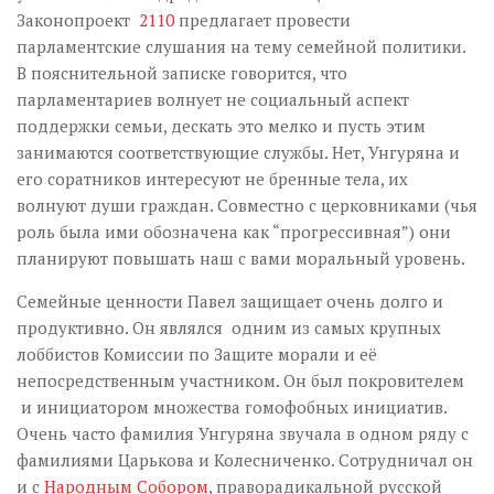
Законопроект
2110
предлагает провести
парламентские слушания на тему семейной политики.
В пояснительной записке говорится, что
парламентариев волнует не социальный аспект
поддержки семьи, дескать это мелко и пусть этим
занимаются соответствующие службы. Нет, Унгуряна и
его соратников интересуют не бренные тела, их
волнуют души граждан. Совместно с церковниками (чья
роль была ими обозначена как “прогрессивная”) они
планируют повышать наш с вами моральный уровень.
Семейные ценности Павел защищает очень долго и
продуктивно. Он являлся одним из самых крупных
лоббистов Комиссии по Защите морали и её
непосредственным участником. Он был покровителем
и инициатором множества гомофобных инициатив.
Очень часто фамилия Унгуряна звучала в одном ряду с
фамилиями Царькова и Колесниченко. Сотрудничал он
и с
Народным Собором
, праворадикальной русской