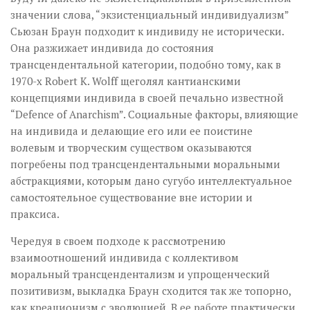
значении слова, “экзистенциальный индивидуализм”
Сьюзан Браун подходит к индивиду не исторически.
Она разжижает индивида до состояния
трансцендентальной категории, подобно тому, как в
1970-х Robert K. Wolff щеголял кантианскими
концепциями индивида в своей печально известной
“Defence of Anarchism”. Социальные факторы, влияющие
на индивида и делающие его или ее поистине
волевым и творческим существом оказываются
погребены под трансцендентальными моральными
абстракциями, которым дано сугубо интеллектуальное
самостоятельное существование вне истории и
праксиса.
Чередуя в своем подходе к рассмотрению
взаимоотношений индивида с коллективом
моральный трансцендентализм и упрощенческий
позитивизм, выкладка Браун сходится так же топорно,
как креационизм с эволюцией. В ее работе практически