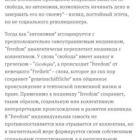
свобода, но автономия, возможность начинать дело и
завершать его по-своему” – взгляд, достойный эстета,
но не социального революционера.
Тогда как “автономия” ассоциируется с
предположительно самоуправляемым индивидом,
“freedom” диалектически переплетает индивида с
коллективом. У слова “свобода” имеет аналог в
греческом – “ἐλευθερία”, а происходит “freedom” от
немецкого “Freiheit” – слова, которое до сих пор
сохраняет “gemeinschäftliche” или общинное
происхождение в тевтонской племенной жизни и
праве. Применимо к индивиду “freedom” сохраняет,
таким образом, социальную или коллективную
интерпретацию происхождения и развития индивида.
В “freedom” индивидуальная самость не
противопоставляется или отрывается от коллектива, но
в значительной мере формируется своим собственным
социальным существованием, а в рациональном