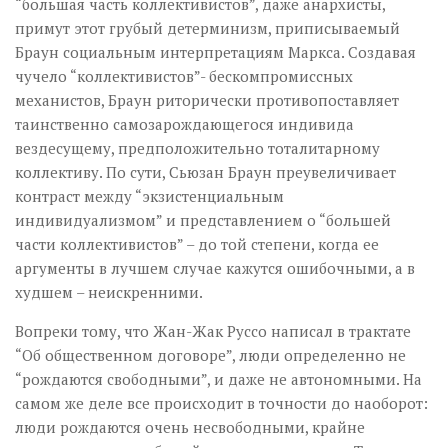
“большая часть коллективистов”, даже анархисты,
примут этот грубый детерминизм, приписываемый
Браун социальным интерпретациям Маркса. Создавая
чучело “коллективистов”- бескомпромиссных
механистов, Браун риторически противопоставляет
таинственно самозарождающегося индивида
вездесущему, предположительно тоталитарному
коллективу. По сути, Сьюзан Браун преувеличивает
контраст между “экзистенциальным
индивидуализмом” и представлением о “большей
части коллективистов” – до той степени, когда ее
аргументы в лучшем случае кажутся ошибочными, а в
худшем – неискренними.
Вопреки тому, что Жан-Жак Руссо написал в трактате
“Об общественном договоре”, люди определенно не
“рождаются свободными”, и даже не автономными. На
самом же деле все происходит в точности до наоборот:
люди рождаются очень несвободными, крайне