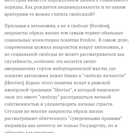
порядка. Как рождается индивидуальность и по каким
критериям ее можно считать свободной?
Призывая к автономии, а не к свободе [freedom],
анархисты образа жизни тем самым теряют обильные
социальные коннотации понятия
freedom
. В самом деле,
современная шумиха анархистов вокруг автономии, а
не социальной свободы не может рассматриваться как
случайность, особенно это касается англо-
американских сортов либертарианской мысли, где
понятие автономии лежит ближе к “свободе личности”
[liberties]. Корни этого понятия лежат в римской
имперской традиции “libertas”, в которой лишенное
оков эго имеет “свободу” распоряжаться личной
собственностью и удовлетворять личные страсти.
Сегодня же многие анархисты образа жизни
рассматривают облеченного “суверенными правами”
индивида как антитезу не только Государству, но и
обществу как таковому.