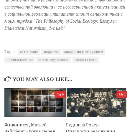
естественной эволюции и ее несовершенной актуализацией
в социальной эволюции, читателю стоит ознакомиться с
моим трудом “The Philosophy of Social Ecology: Essays in
Dialectical Naturalism, 2-е изд.”
Tags:
автономия
анархизм
анархо-индивидуализм
индивидуализм
индивидуальность
свобода воли
YOU MAY ALSO LIKE...
6
0
Живописец Матвей
Рудольф Рокер –
Вайсберг: «Когда перед
Опасности революции