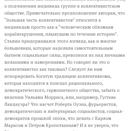
о подчинении индивида группе в коллективистском
обществе. Примечательно предположение авторки, что
“большая часть коллективистов” относится к
индивидам просто как к “человеческим обломкам
кораблекрушения, плывущим по течению истории”.
Сталин придерживался этого взгляда, как и многие
большевики, которые наделяли самостоятельным
бытием социальные силы, превознося их над личными
желаниями и намерениями. Но говорит ли это о
коллективистах как таковых? Следует ли нам
игнорировать богатую традицию коллективизма,
которая находится в поисках рационального,
демократического, гармоничного общества, забыть о
видении Уильяма Морриса, или, например, Густава
Ландауэра? Что насчет Роберта Оуэна, фурьеристов,
демократических и либертарных социалистов, социал-
демократов прошлой эпохи, что делать с Карлом
Марксом и Петром Кропоткиным? И я не уверен, что