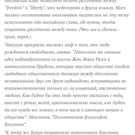
английский язык позволяет делать различение между
“freedom” и “liberty”, что недоступно в других языках. Могу
только посоветовать иноязычным писателям на эту тему
использовать оба английских слова, где нужно, чтобы
сохранить различение между ними. (Что мы и сделали –
прим. перев.)
2
Бакунин прекрасно высмеял миф о том, что люди
рождаются свободными, заявив: “Насколько же смешны
идеи индивидуалистов из школы Жан-Жака Руссо и
мютюэлистов Прудона, которые мыслят общество плодом
свободного общественного договора между абсолютно
независимыми друг от друга индивидами, вступающими во
взаимноотношения только из-за конвенций, заключаемых
людьми. Как будто бы эти люди просто свалились с неба,
вместе с речью, волей, оригинальностью мысли, как будто
бы им чуждо все земное, в том числе и имеющее начало в
обществе”. Максимов, “Политическая философия
Бакунина”.
3
К тому же, Браун неправильно истолковала Бакунина,