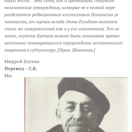
образ жизни”. Эта глава, как и предыдущая, содержит
Музика революції
полемические утверждения, которые не в полной мере
Візуальне
разделяются редакционным коллективом Нигилиста (в
Научпоп
частности, его оценка вклада Эммы Гольдман является
столь же поверхностной как и у его оппонентов). Тем не
Головне
менее, изучение Букчина может быть понимания причин
постоянно повторяющегося перерождения политического
Цитати
анархизма в субкультуру. [Прим. Шиитман.]
Inter/antinational
Мюррей Букчин
Перевод – С.К.
Мы