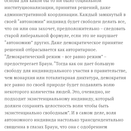
основа для какой бы то ни было социальной
институционализации, принятия решений, даже
административной координации. Каждый замкнутый в
своей “автономии” индивид будет свободен делать все,
что он или она захочет, предположительно – следовать
старой либеральной формуле, если это не нарушает
“автономию” других. Даже демократическое принятие
решений отбрасывается как авторитарное.
“Демократический режим – все равно режим” –
предостерегает Браун. “Тогда как он дает большую
свободу для индивидуального участия в правительстве,
чем монархия или тоталитарная диктатура, демократия
все равно по своей природе будет подавлять волю
некоторого количества людей. Это, очевидно, не
подходит экзистенциальному индивиду, который
должен сохранять целостность воли чтобы быть
экзистенциально свободным”. И в самом деле, воля
автономного индивида настолько трансцендентально
священна в глазах Браун, что она с одобрением