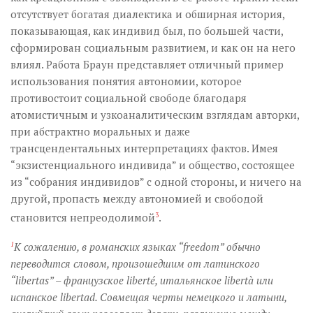
отсутствует богатая диалектика и обширная история,
показывающая, как индивид был, по большей части,
сформирован социальным развитием, и как он на него
влиял. Работа Браун представляет отличный пример
использования понятия автономии, которое
противостоит социальной свободе благодаря
атомистичным и узкоаналитическим взглядам авторки,
при абстрактно моральных и даже
трансцендентальных интерпретациях фактов. Имея
“экзистенциального индивида” и общество, состоящее
из “собрания индивидов” с одной стороны, и ничего на
другой, пропасть между автономией и свободой
становится непреодолимой
3
.
1
К сожалению, в романских языках “freedom” обычно
переводится словом, произошедшим от латинского
“libertas” – французское
liberté
, итальянское
libertà
или
испанское
libertad
. Совмещая черты немецкого и латыни,