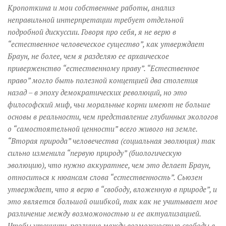
Кропоткина и мои собственные работы, анализ
неправильной интерпретации требует отдельной
подробной дискуссии. Говоря про себя, я не верю в
“естественное человеческое существо”, как утверждает
Браун, не более, чем я разделяю ее архаическое
приверженство “естественному праву”. “Естественное
право” могло быть полезной концепцией два столетия
назад – в эпоху демократических революций, но это
философский миф, чьи моральные корни имеют не больше
основы в реальности, чем представление глубинных экологов
о “самостоятельной ценности” всего живого на земле.
“Вторая природа” человечества (социальная эволюция) так
сильно изменила “первую природу” (биологическую
эволюцию), что нужно аккуратнее, чем это делает Браун,
относиться к нюансам слова “естественность”. Сьюзен
утверждает, что я верю в “свободу, вложенную в природе”, и
это является большой ошибкой, так как не учитывает мое
различение между возможоностью и ее актуализацией.
Чтобы уточнить различие между возможностью свободы в