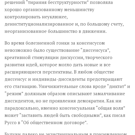
решений “тирания бесструктурности” позволяла
хорошо организованному меньшинству
контролировать неуклюжее,
деинституционализированное и, по большому счету,
неорганизованное большинство в движении.
Во время болезненной гонки за консенсусом
невозможно было существование “диссенсуса”,
креативной стимуляции дискуссии, творческого
развития идей, которое могло дать новые и все
расширяющиеся перспективы. В любом обществе
диссенсус и индивиды-диссиденты предотвращают
его стагнацию. Уничижительные слова вроде “диктат” и
“режим” должным образом описывают замалчивание
диссидентов, но не проявления демократии. Как ни
парадоксально, именно консенсуальная “общая воля”
может “заставить людей быть свободными”, как писал
Руссо в “Об общественном договоре”.
Будучи далеко не экзистенциальным в приземленном