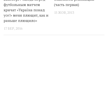
футбольным матчем
(часть первая)
кричат «Україна понад
15 ЖОВ, 2013
усе!» меня плющит, как и
раньше плющило»
17 БЕР, 2016