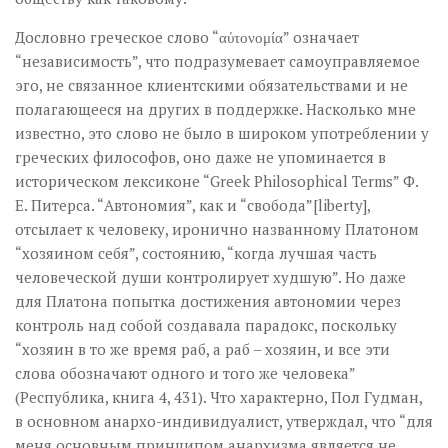
Дословно греческое слово “αὐτονομία” означает
“независимость”, что подразумевает самоуправляемое
эго, не связанное клиентскими обязательствами и не
полагающееся на других в поддержке. Насколько мне
известно, это слово не было в широком употреблении у
греческих философов, оно даже не упоминается в
историческом лексиконе “Greek Philosophical Terms” Ф.
Е. Питерса. “Автономия”, как и “свобода”[liberty],
отсылает к человеку, иронично названному Платоном
“хозяином себя”, состоянию, “когда лучшая часть
человеческой души контролирует худшую”. Но даже
для Платона попытка достижения автономии через
контроль над собой создавала парадокс, поскольку
“хозяин в то же время раб, а раб – хозяин, и все эти
слова обозначают одного и того же человека”
(Республика, книга 4, 431). Что характерно, Пол Гудман,
в основном анархо-индивидуалист, утверждал, что “для
меня основным принципом анархизма является не