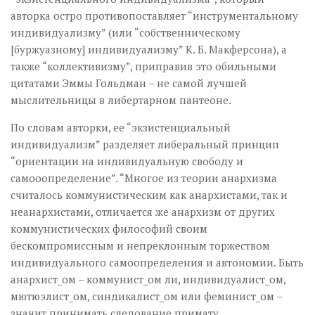
авторка остро противопоставляет “инструментальному
индивидуализму” (или “собственническому
[буржуазному] индивидуализму” К. Б. Макферсона), а
также “коллективизму”, приправив это обильными
цитатами Эммы Гольдман – не самой лучшей
мыслительницы в либертарном пантеоне.
По словам авторки, ее “экзистенциальный
индивидуализм” разделяет либеральный принцип
“ориентации на индивидуальную свободу и
самооопределение”. “Многое из теории анархизма
считалось коммунистическим как анархистами, так и
неанархистами, отличается же анархизм от других
коммунистических философий своим
беcкомпромиссным и непреклонным торжеством
индивидуального самоопределения и автономии. Быть
анархист_ом – коммунист_ом ли, индивидуалист_ом,
мютюэлист_ом, синдикалист_ом или феминист_ом –
значит принимать следование примату