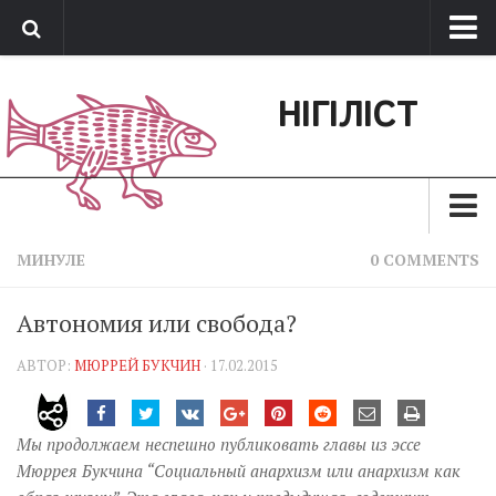
Про нас
НІГІЛІСТ
Обратная связь
Поддержать сайт
Зараз
МИНУЛЕ
0 COMMENTS
Минуле
Автономия или свобода?
Позиція
АВТОР:
МЮРРЕЙ БУКЧИН
· 17.02.2015
Дії
Belles lettres
Мы продолжаем неспешно публиковать главы из эссе
Агітатор
Мюррея Букчина “Социальный анархизм или анархизм как