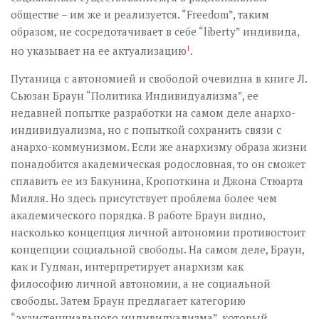
обществе – им же и реализуется. “Freedom”, таким
образом, не сосредотачивает в себе “liberty” индивида,
но указывает на ее актуализацию
1
.
Путаница с автономией и свободой очевидна в книге Л.
Сьюзан Браун “Политика Индивидуализма”, ее
недавней попытке разработки на самом деле анархо-
индивидуализма, но с попыткой сохранить связи с
анархо-коммунизмом. Если же анархизму образа жизни
понадобится академическая родословная, то он сможет
сплавить ее из Бакунина, Кропоткина и Джона Стюарта
Милля. Но здесь присутствует проблема более чем
академического порядка. В работе Браун видно,
насколько концепция личной автономии противостоит
концепции социальной свободы. На самом деле, Браун,
как и Гудман, интерпретирует анархизм как
философию личной автономии, а не социальной
свободы. Затем Браун предлагает категорию
“экзистенциального индивидуализма”, который