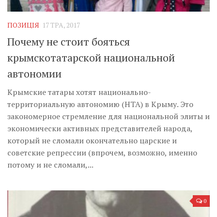
Музика революції
Візуальне
ПОЗИЦІЯ
17 ТРА, 2017
Научпоп
Почему не стоит бояться
Головне
крымскотатарской национальной
Цитати
автономии
Inter/antinational
Крымские татары хотят национально-
территориальную автономию (НТА) в Крыму. Это
закономерное стремление для национальной элиты и
экономически активных представителей народа,
который не сломали окончательно царские и
советские репрессии (впрочем, возможно, именно
потому и не сломали,...
0