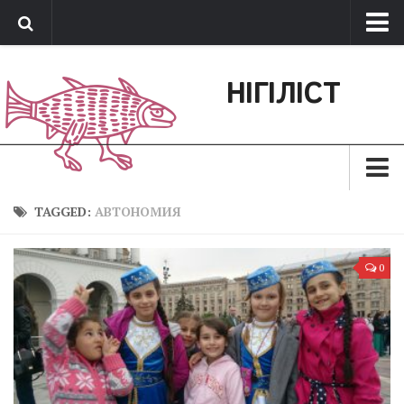
Про нас
НІГІЛІСТ
Обратная связь
Поддержать сайт
Зараз
TAGGED:
АВТОНОМИЯ
Минуле
0
Позиція
Дії
Belles lettres
Агітатор