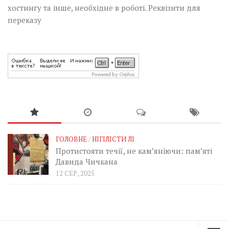
хостингу та інше, необхідне в роботі.
Реквізити для
переказу
ГОЛОВНЕ
/
НІГІЛІСТИ ЛІ
Протистояти течії, не кам’яніючи: пам’яті
Давида Чичкана
12 СЕР, 2025