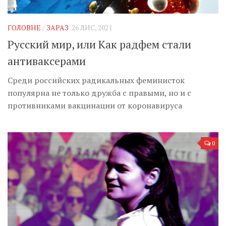
Музика революції
Візуальне
ГОЛОВНЕ
/
ЗАРАЗ
26 ЛИС, 2021
Научпоп
Русский мир, или Как радфем стали
Головне
антиваксерами
Цитати
Среди российских радикальных феминисток
Inter/antinational
популярна не только дружба с правыми, но и с
противниками вакцинации от коронавируса
0