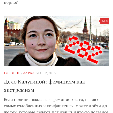
порно?
0
ГОЛОВНЕ
/
ЗАРАЗ
31 СЕР, 2018
Дело Калугиной: феминизм как
экстремизм
Если полиция взялась за феминисток, то, начав с
самых озлобленных и конфликтных, может дойти до
людей, которые делают для женщин что-то полезное.