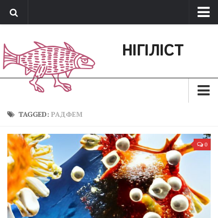
Про нас
НІГІЛІСТ
Обратная связь
Поддержать сайт
Зараз
TAGGED:
РАДФЕМ
Минуле
0
Позиція
Дії
Belles lettres
Агітатор