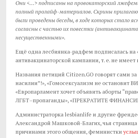
Они <…> подписаны на провокаторский лжефем
полный пролайф-материалов. Скрины прилагаю
были проведены беседы, в ходе которых стало яс
согласны с частью их повестки (антивакцинато
несущественными».
Ещё одна лесбиянка-радфем подписалась на 
антивакцинаторской кампании, т. е. не имеет 
Названия петиций Citizen.GO говорят сами з
насилии”!», «Гомосексуализм не остановит ВИ
«Европарламент хочет объявить аборты “право
ЛГБТ–пропаганды», «ПРЕКРАТИТЕ ФИНАНСИ
Администраторка lesbianlife и другие френ
Александрой Машковой-Благих, чья страница 
причинами этого общения, феминистки
услы