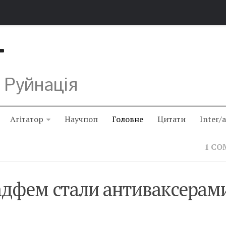
Т
 Руйнація
Агітатор
Научпоп
Головне
Цитати
Inter/
1 C
радфем стали антиваксерам