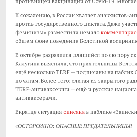
противницей вакцинации от Covid-19. Мног
К сожалению, в России хватает анархистов-
против государственного диктата. Даже учас
феминизм» разместили немало
комментарие
общем фоне поведение Болотиной восприним
В октябре разразился длящийся по сю пору с
Калугина выяснила, что приятельницы Болоти
ещё несколько TERF — подписаны на паблик 
по чатам. Более того: слитая из закрытого р
TERF-антиваксерши — ещё и русские национа
антиваксерами.
Вкратце ситуация
описана
в паблике «Записк
«ОСТОРОЖНО: ОПАСНЫЕ ПРЕДАТЕЛЬНИЦЫ!