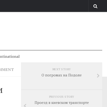
antinational
OMMENT
NEXT STORY
О погромах на Подоле
и
PREVIOUS STORY
Проезд в киевском транспорте