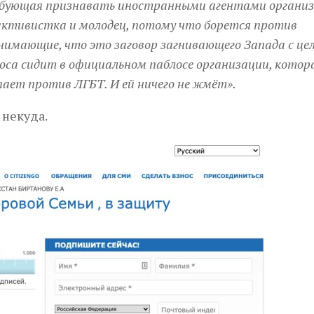
ебующая признавать иностранными агентами органи
ктивистка и молодец, потому что борется против
онимающие, что это заговор загнивающего Запада с це
са сидит в официальном паблосе организации, котора
ает против ЛГБТ. И ей ничего не жмёт».
 некуда.