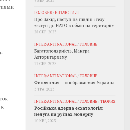
9 ВЕР, 2023
ртиями
ГОЛОВНЕ
/
НІГІЛІСТИ ЛІ
Про Захід, наступ на півдні і тезу
«вступ до НАТО в обмін на території»
28 СЕР, 2023
-
INTER/ANTINATIONAL
/
ГОЛОВНЕ
Багатополярність, Мантра
ф-
Авторитаризму
11 СЕР, 2023
INTER/ANTINATIONAL
/
ГОЛОВНЕ
т
Финляндия — воображаемая Украина
3 ТРА, 2023
ток
INTER/ANTINATIONAL
/
ГОЛОВНЕ
/
ТЕОРИЯ
 к
Російська ядерна есхатологія:
недуга на руїнах модерну
10 КВІ, 2023