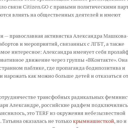
ило связи Citizen.GO с правыми политическими па
таются влиять на общественных деятелей и имеют
сии — православная активистка Александра Машкова
 абортов и мероприятий, связанных с ЛГБТ, а также
самое интересное: Александра именует себя пролай
рвативное движение через группы «ВКонтакте». Она
странном паблике, где пропаганда бодипозитива и
 нарожать как можно больше детей и отказаться о
сотрудничестве трансфобных радикальных феминис
даря Александре, российские радфем подключились
 выяснилось, это TERF из окружения небезызвестной
 Татьяна оказалась не только
крымнашисткой
, но и