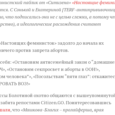
инистский паблик от «Ситизена»
«Настоящие фемин
тся. С Сонькой и Екатериной [TERF-антипрививочни
но, что подписались они не с целью слежки, а потому ч
рство), а идеологические расхождения считают
«Настоящих феминисток» задолго до начала их
ничего против запрета абортов.
а себя: «Остановим антисемейный закон о “домашн
Ч», «Остановим секпросвет и аборты в ООН!»,
м человека”», «Посольствам “пяти глаз”: откажитес
РОВАТЬ ВОЗ!»
дессы Болотиной охотно общаются с вышеупомянуто
забита репостами Citizen.GO. Поинтересовавшись
шали
, что
«Машкова-Благих – пролайферша, ярая