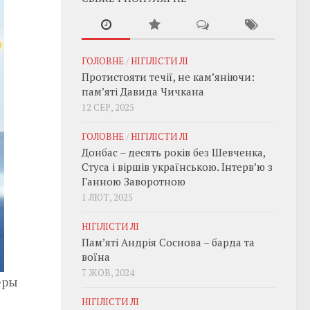
ГОЛОВНЕ
/
НІГІЛІСТИ ЛІ
Протистояти течії, не кам’яніючи:
пам’яті Давида Чичкана
12 СЕР, 2025
ГОЛОВНЕ
/
НІГІЛІСТИ ЛІ
Донбас – десять років без Шевченка,
Стуса і віршів українською. Інтерв’ю з
Ганною Заворотною
1 ЛЮТ, 2025
НІГІЛІСТИ ЛІ
Пам’яті Андрія Соснова – барда та
воїна
7 ЖОВ, 2024
еры
НІГІЛІСТИ ЛІ