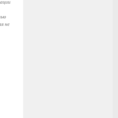
зации
лью
я не