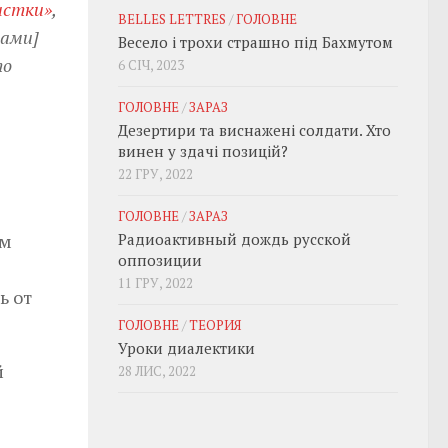
истки»
,
BELLES LETTRES
/
ГОЛОВНЕ
цами]
Весело і трохи страшно під Бахмутом
то
6 СІЧ, 2023
ГОЛОВНЕ
/
ЗАРАЗ
Дезертири та виснажені солдати. Хто
винен у здачі позицій?
22 ГРУ, 2022
ГОЛОВНЕ
/
ЗАРАЗ
ем
Радиоактивный дождь русской
оппозиции
11 ГРУ, 2022
ь от
ГОЛОВНЕ
/
ТЕОРИЯ
Уроки диалектики
й
28 ЛИС, 2022