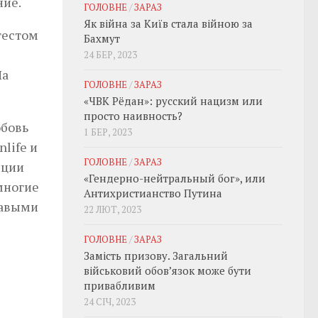
ние.
ГОЛОВНЕ
/
ЗАРАЗ
Як війна за Київ стала війною за
тестом
Бахмут
24 БЕР, 2023
На
ГОЛОВНЕ
/
ЗАРАЗ
«ЧВК Рёдан»: русский нацизм или
просто наивность?
юбовь
1 БЕР, 2023
life и
ГОЛОВНЕ
/
ЗАРАЗ
иции
«Гендерно-нейтральный бог», или
 многие
Антихристианство Путина
равыми
22 ЛЮТ, 2023
ГОЛОВНЕ
/
ЗАРАЗ
Замість призову. Загальний
військовий обовʼязок може бути
привабливим
24 СІЧ, 2023