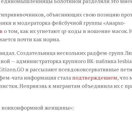
ие единомышленницы Болотиной разделили это мне
антипрививочников, объясняющих свою позицию про
тники и модераторка фейсбучной группы «Анархо-
в
о том, как их угнетают qr-коды и ношение масок. 
ается почти как норма.
кандал. Создательница нескольких радфем-групп Л
ной — администраторка крупного ВК-паблика lesbian
Citizen.GО и рассылают псевдоконсервативные пет
адфем-чата информация стала
подтверждением
, что
листки. Неприязнь к мигрантам объединила их с п
и нонконформной женщины»: