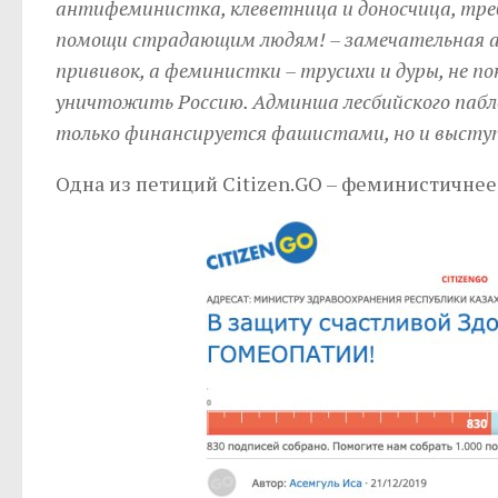
антифеминистка, клеветница и доносчица, тр
помощи страдающим людям! – замечательная а
прививок, а феминистки – трусихи и дуры, не п
уничтожить Россию. Админша лесбийского пабло
только финансируется фашистами, но и выступ
Одна из петиций Citizen.GО – феминистичнее