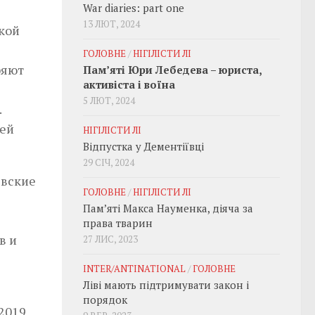
War diaries: part one
13 ЛЮТ, 2024
кой
ГОЛОВНЕ
/
НІГІЛІСТИ ЛІ
ряют
Пам’яті Юри Лебедева – юриста,
активіста і воїна
5 ЛЮТ, 2024
.
щей
НІГІЛІСТИ ЛІ
Відпустка у Дементіївці
у.
29 СІЧ, 2024
ёвские
ГОЛОВНЕ
/
НІГІЛІСТИ ЛІ
Пам’яті Макса Науменка, діяча за
права тварин
в и
27 ЛИС, 2023
INTER/ANTINATIONAL
/
ГОЛОВНЕ
Ліві мають підтримувати закон і
порядок
2019