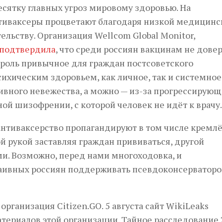
есятку главных угроз мировому здоровью. На
нтиваксеры процветают благодаря низкой медицинс
льству. Организация Wellcom Global Monitor,
подтвердила
, что среди россиян вакцинам не дове
 роль привычное для граждан постсоветского
ихическим здоровьем, как личное, так и системное
ивного невежества, а можно — из-за прогрессирую
ой шизофрении, с которой человек не идёт к врач
 антиваксерство пропагандируют в том числе кремл
ой рукой заставляя граждан прививаться, другой
и. Возможно, перед нами многоходовка, и
наивных россиян поддерживать псевдоконсерваторо
рганизация Citizen.GО. 5 августа сайт WikiLeaks
атериалов этой организации. Тайное расследование 