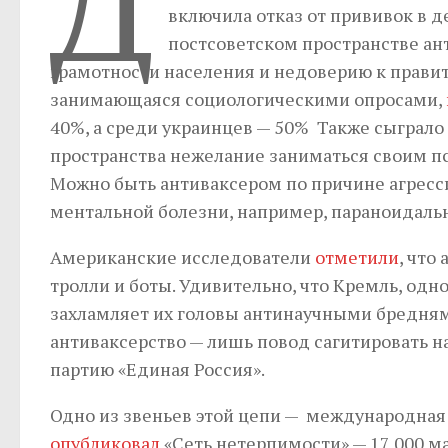
Д
включила отказ от прививок в д
постсоветском пространстве а
грамотности населения и недоверию к правите
занимающаяся социологическими опросами,
40%, а среди украинцев — 50% Также сыграло
пространства нежелание заниматься своим пс
Можно быть антиваксером по причине агресс
ментальной болезни, например, параноидальн
Американские исследователи
отметили
, что
тролли и боты. Удивительно, что Кремль, одн
захламляет их головы антинаучными бредням
антиваксерство — лишь повод сагитировать 
партию «Единая Россия».
Одно из звеньев этой цепи — международная о
опубликовал
«Сеть нетерпимости» — 17 000 м