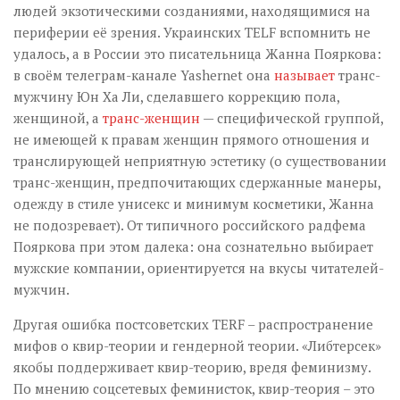
людей экзотическими созданиями, находящимися на
периферии её зрения. Украинских TELF вспомнить не
удалось, а в России это писательница Жанна Пояркова:
в своём телеграм-канале Yashernet она
называет
транс-
мужчину Юн Ха Ли, сделавшего коррекцию пола,
женщиной, а
транс-женщин
— специфической группой,
не имеющей к правам женщин прямого отношения и
транслирующей неприятную эстетику (о существовании
транс-женщин, предпочитающих сдержанные манеры,
одежду в стиле унисекс и минимум косметики, Жанна
не подозревает). От типичного российского радфема
Пояркова при этом далека: она сознательно выбирает
мужские компании, ориентируется на вкусы читателей-
мужчин.
Другая ошибка постсоветских TERF – распространение
мифов о квир-теории и гендерной теории. «Либтерсек»
якобы поддерживает квир-теорию, вредя феминизму.
По мнению соцсетевых феминисток, квир-теория – это