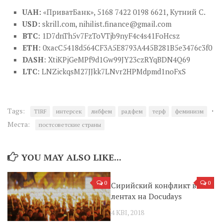
UAH:
«ПриватБанк», 5168 7422 0198 6621, Кутний С.
USD:
skrill.com,
nihilist.finance@gmail.com
BTC
: 1D7dnTh5v7FzToVTjb9nyF4c4s41FoHcsz
ETH
: 0xacC5418d564CF3A5E8793A445B281B5e3476c3f0
DASH
: XtiKPjGeMPf9d1Gw99JY23czRYqBDN4Q69
LTC
: LNZickqsM27JJkk7LNvr2HPMdpmd1noFxS
·
Tags:
TIRF
интерсек
либфем
радфем
терф
феминизм
Места:
постсоветские страны
YOU MAY ALSO LIKE...
0
0
Сирийский конфликт в
лентах на Docudays
4 КВІ, 2018