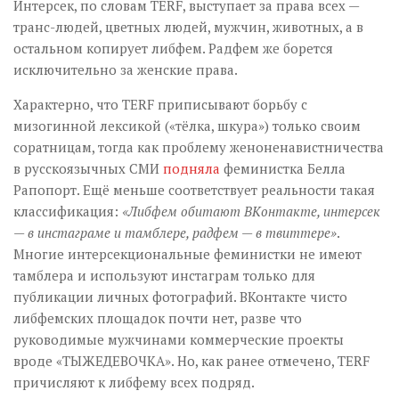
Интерсек, по словам TERF, выступает за права всех —
транс-людей, цветных людей, мужчин, животных, а в
остальном копирует либфем. Радфем же борется
исключительно за женские права.
Характерно, что TERF приписывают борьбу с
мизогинной лексикой («тёлка, шкура») только своим
соратницам, тогда как проблему женоненавистничества
в русскоязычных СМИ
подняла
феминистка Белла
Рапопорт. Ещё меньше соответствует реальности такая
классификация:
«Либфем обитают ВКонтакте, интерсек
— в инстаграме и тамблере, радфем — в твиттере»
.
Многие интерсекциональные феминистки не имеют
тамблера и используют инстаграм только для
публикации личных фотографий. ВКонтакте чисто
либфемских площадок почти нет, разве что
руководимые мужчинами коммерческие проекты
вроде «ТЫЖЕДЕВОЧКА». Но, как ранее отмечено, TERF
причисляют к либфему всех подряд.