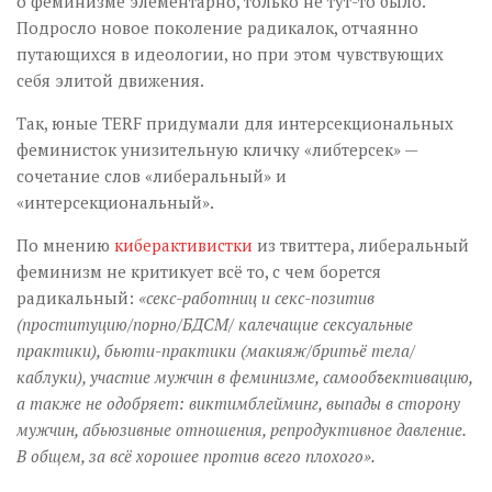
о феминизме элементарно, только не тут-то было.
Подросло новое поколение радикалок, отчаянно
путающихся в идеологии, но при этом чувствующих
себя элитой движения.
Так, юные TERF придумали для интерсекциональных
феминисток унизительную кличку «либтерсек» —
сочетание слов «либеральный» и
«интерсекциональный».
По мнению
киберактивистки
из твиттера, либеральный
феминизм не критикует всё то, с чем борется
радикальный:
«секс-работниц и секс-позитив
(проституцию/порно/БДСМ/ калечащие сексуальные
практики), бьюти-практики (макияж/бритьё тела/
каблуки), участие мужчин в феминизме, самообъективацию,
а также не одобряет: виктимблейминг, выпады в сторону
мужчин, абьюзивные отношения, репродуктивное давление.
В общем, за всё хорошее против всего плохого».