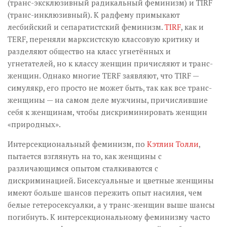
(транс-эксклюзивный радикальный феминизм) и TIRF
(транс-инклюзивный). К радфему примыкают
лесбийский и сепаратистский феминизм.
TIRF
, как и
TERF, переняли марксистскую классовую критику и
разделяют общество на класс угнетённых и
угнетателей, но к классу женщин причисляют и транс-
женщин. Однако многие TERF заявляют, что TIRF —
симулякр, его просто не может быть, так как все транс-
женщины — на самом деле мужчины, причислившие
себя к женщинам, чтобы дискриминировать женщин
«природных».
Интерсекциональный феминизм, по
Кэтлин Толли
,
пытается взглянуть на то, как женщины с
различающимся опытом сталкиваются с
дискриминацией. Бисексуальные и цветные женщины
имеют больше шансов пережить опыт насилия, чем
белые гетеросексуалки, а у транс-женщин выше шансы
погибнуть. К интерсекциональному феминизму часто