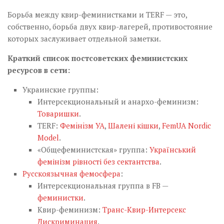
Борьба между квир-феминистками и TERF — это,
собственно, борьба двух квир-лагерей, противостояние
которых заслуживает отдельной заметки.
Краткий список постсоветских феминистских
ресурсов в сети:
Украинские группы:
Интерсекциональный и анархо-феминизм:
Товаришки
.
TERF:
Фемiнiзм УА
,
Шалені кішки
,
FemUA Nordic
Model
.
«Общефеминистская» группа:
Український
фемінізм рівності без сектантства
.
Русскоязычная фемосфера
:
Интерсекциональная группа в FB —
феминистки
.
Квир-феминизм:
Транс-Квир-Интерсекс
Дискриминация
.