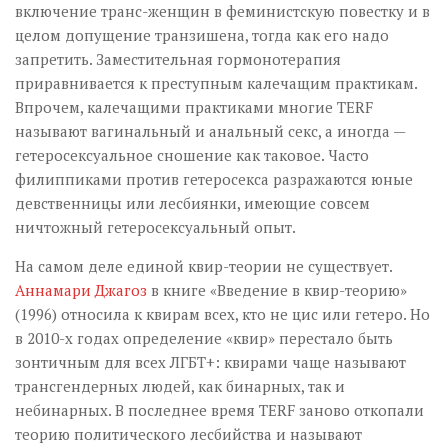
включение транс-женщин в феминистскую повестку и в
целом допущение транзишена, тогда как его надо
запретить. Заместительная гормонотерапия
приравнивается к преступным калечащим практикам.
Впрочем, калечащими практиками многие TERF
называют вагинальный и анальный секс, а иногда —
гетеросексуальное сношение как таковое. Часто
филиппиками против гетеросекса разражаются юные
девственницы или лесбиянки, имеющие совсем
ничтожный гетеросексуальный опыт.
На самом деле единой квир-теории не существует.
Аннамари Джагоз
в книге «Введение в квир-теорию»
(1996) относила к квирам всех, кто не цис или гетеро. Но
в 2010-х годах определение «квир» перестало быть
зонтичным для всех ЛГБТ+: квирами чаще называют
трансгендерных людей, как бинарных, так и
небинарных. В последнее время TERF заново откопали
теорию политического лесбийства и называют