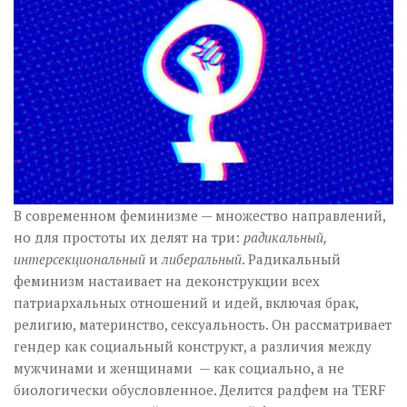
Музика революції
Візуальне
Научпоп
Головне
Цитати
Inter/antinational
В современном феминизме — множество направлений,
но для простоты их делят на три:
радикальный,
интерсекциональный
и
либеральный
. Радикальный
феминизм настаивает на деконструкции всех
патриархальных отношений и идей, включая брак,
религию, материнство, сексуальность. Он рассматривает
гендер как социальный конструкт, а различия между
мужчинами и женщинами — как социально, а не
биологически обусловленное. Делится радфем на TERF