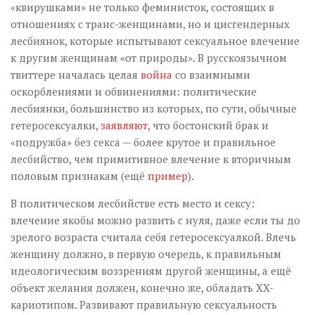
«квирушками» не только феминисток, состоящих в
отношениях с транс-женщинами, но и цисгендерных
лесбиянок, которые испытывают сексуальное влечение
к другим женщинам «от природы». В русскоязычном
твиттере началась целая
война
со взаимными
оскорблениями и обвинениями: политические
лесбиянки, большинство из которых, по сути, обычные
гетеросексуалки,
заявляют
, что бостонский брак и
«подружба» без секса — более крутое и правильное
лесбийство, чем примитивное влечение к вторичным
половым признакам (ещё
пример
).
В политическом лесбийстве есть место и сексу:
влечение якобы можно развить с нуля, даже если ты до
зрелого возраста считала себя гетеросексуалкой. Влечь
женщину должно, в первую очередь, к правильным
идеологическим воззрениям другой женщины, а ещё
объект желания должен, конечно же, обладать XX-
кариотипом. Развивают правильную сексуальность