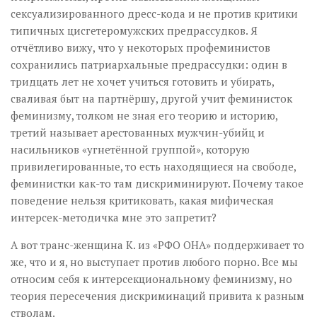
сексуализированного дресс-кода и не против критики
типичных цисгетеромужских предрассудков. Я
отчётливо вижу, что у некоторых профеминистов
сохранились патриархальные предрассудки: один в
тридцать лет не хочет учиться готовить и убирать,
сваливая быт на партнёршу, другой учит феминисток
феминизму, толком не зная его теорию и историю,
третий называет арестованных мужчин-убийц и
насильников «угнетённой группой», которую
привилегированные, то есть находящиеся на свободе,
феминистки как-то там дискриминируют. Почему такое
поведение нельзя критиковать, какая мифическая
интерсек-методичка мне это запретит?
А вот транс-женщина К. из «РФО ОНА» поддерживает то
же, что и я, но выступает против любого порно. Все мы
относим себя к интерсекциональному феминизму, но
теория пересечения дискриминаций привита к разным
стволам.