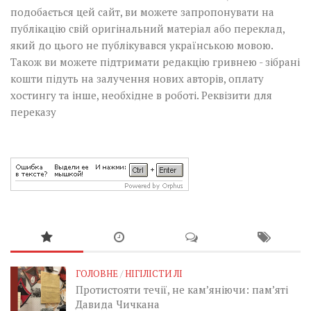
подобається цей сайт, ви можете запропонувати на
публікацію свій оригінальний матеріал або переклад,
який до цього не публікувався українською мовою.
Також ви можете підтримати редакцію гривнею - зібрані
кошти підуть на залучення нових авторів, оплату
хостингу та інше, необхідне в роботі.
Реквізити для
переказу
ГОЛОВНЕ
/
НІГІЛІСТИ ЛІ
Протистояти течії, не кам’яніючи: пам’яті
Давида Чичкана