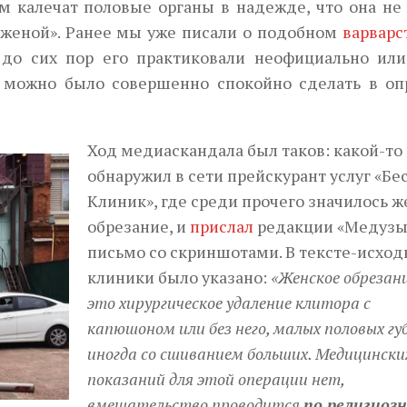
ам калечат половые органы в надежде, что она не
й женой». Ранее мы уже писали о подобном
варварс
 до сих пор его практиковали неофициально или
о можно было совершенно спокойно сделать в оп
Ход медиаскандала был таков: какой-то
обнаружил в сети прейскурант услуг «Бе
Клиник», где среди прочего значилось 
обрезание, и
прислал
редакции «Медузы
письмо со скриншотами. В тексте-исход
клиники было указано:
«Женское обрезан
это хирургическое удаление клитора с
капюшоном или без него, малых половых губ
иногда со сшиванием больших. Медицински
показаний для этой операции нет,
вмешательство проводится
по религиоз