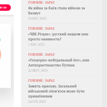
ГОЛОВНЕ
/
ЗАРАЗ
Як війна за Київ стала війною за
Бахмут
24 БЕР, 2023
ГОЛОВНЕ
/
ЗАРАЗ
«ЧВК Рёдан»: русский нацизм или
просто наивность?
1 БЕР, 2023
ГОЛОВНЕ
/
ЗАРАЗ
«Гендерно-нейтральный бог», или
Антихристианство Путина
22 ЛЮТ, 2023
ГОЛОВНЕ
/
ЗАРАЗ
Замість призову. Загальний
військовий обовʼязок може бути
привабливим
24 СІЧ, 2023