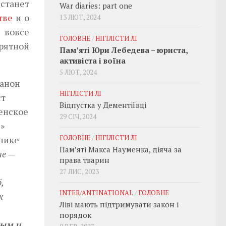
 станет
War diaries: part one
тве
и о
13 ЛЮТ, 2024
 вовсе
ГОЛОВНЕ
/
НІГІЛІСТИ ЛІ
рятной
Пам’яті Юри Лебедева – юриста,
активіста і воїна
5 ЛЮТ, 2024
 анон
НІГІЛІСТИ ЛІ
ст
Відпустка у Дементіївці
женское
29 СІЧ, 2024
»
ГОЛОВНЕ
/
НІГІЛІСТИ ЛІ
нике
Пам’яті Макса Науменка, діяча за
ие
—
права тварин
27 ЛИС, 2023
,
INTER/ANTINATIONAL
/
ГОЛОВНЕ
х
Ліві мають підтримувати закон і
порядок
ным и