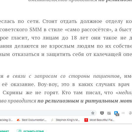
лась по сети. Стоит отдать должное отделу ко
советского SMM в стиле «само рассосётся», а быс
рое гласит, что лицам до 18 лет они такое не д
зания делаются не взрослым людям по их собств
бным отказаться и защитить себя от калечащей оп
ки
в связи с запросом со стороны пациентов
, и
её оказание. Воу-воу, это в каких случаях врач
 Скрины же не горят. Кто там писал, что «
меди
тво проводится
по религиозным и ритуальным мот