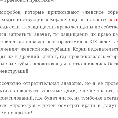
амофобов, которые приписывают «женское обре
аходят инструкции в Коране, еще и пытаются
выс
 Ведь если ты защищаешь право женщины по собст
тся запретить, значит, ты защищаешь их право ка
торическая справка: клиторэктомия в ХІХ веке в
лечения» женской мастурбации. Корни издевательс
т аж в Древний Египет, где практиковалось «фар
оловые губы, а кровоточащая плоть сшивались. Ост
менструаций.
бсолютно отвратительная аналогия, но я её прове
льчиков насилуют взрослые дяди, ещё не значит, 
знасилований, где будет чисто, на тумбочке всегд
осле «процедуры» детей осмотрят врачи и дадут
сем не против!