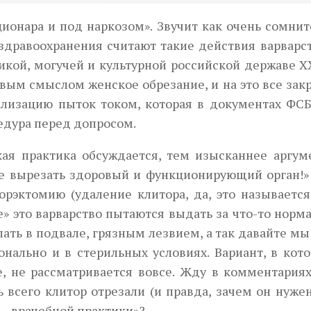
ционара и под наркозом». Звучит как очень сомни
здравоохранения считают такие действия варварст
ликой, могучей и культурной российской державе X
авым смыслом женское обрезание, и на это все за
ализацию пыток током, которая в документах ФСБ
едура перед допросом.
ая практика обсуждается, тем изысканнее аргум
не вырезать здоровый и функционирующий орган!»
рэктомию (удаление клитора, да, это называется
 это варварство пытаются выдать за что-то норма
лать в подвале, грязным лезвием, а так давайте м
нально и в стерильных условиях. Вариант, в кото
е, не рассматривается вовсе. Жду в комментариях
 всего клитор отрезали (и правда, зачем он нужен
 — врачебной практики»?