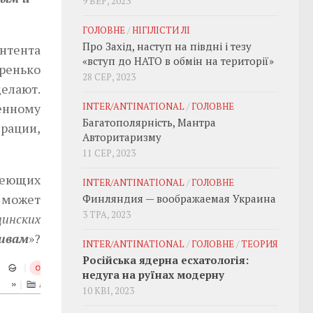
9 ВЕР, 2023
ГОЛОВНЕ
/
НІГІЛІСТИ ЛІ
Про Захід, наступ на півдні і тезу
нтента
«вступ до НАТО в обмін на території»
тренько
28 СЕР, 2023
елают.
енному
INTER/ANTINATIONAL
/
ГОЛОВНЕ
Багатополярність, Мантра
ерации,
Авторитаризму
11 СЕР, 2023
меющих
INTER/ANTINATIONAL
/
ГОЛОВНЕ
 может
Финляндия — воображаемая Украина
3 ТРА, 2023
цинских
ивам
»?
INTER/ANTINATIONAL
/
ГОЛОВНЕ
/
ТЕОРИЯ
Російська ядерна есхатологія:
недуга на руїнах модерну
10 КВІ, 2023