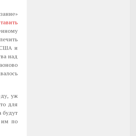
зание»
тавить
венному
лечить
 США и
тва над
аоново
авалось
ду, уж
что для
а будут
 им по