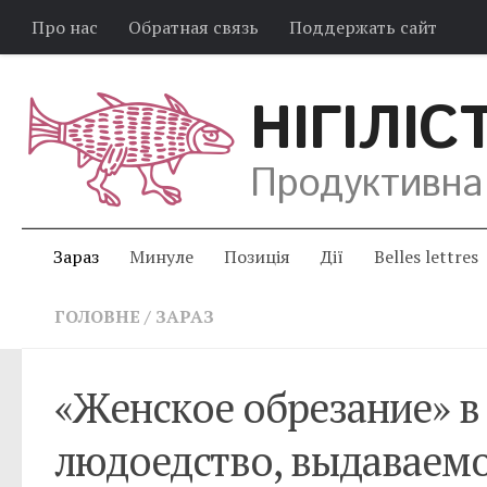
Про нас
Обратная связь
Поддержать сайт
НІГІЛІС
Продуктивна
Зараз
Минуле
Позиція
Дії
Belles lettres
ГОЛОВНЕ
/
ЗАРАЗ
«Женское обрезание» в
людоедство, выдаваемо