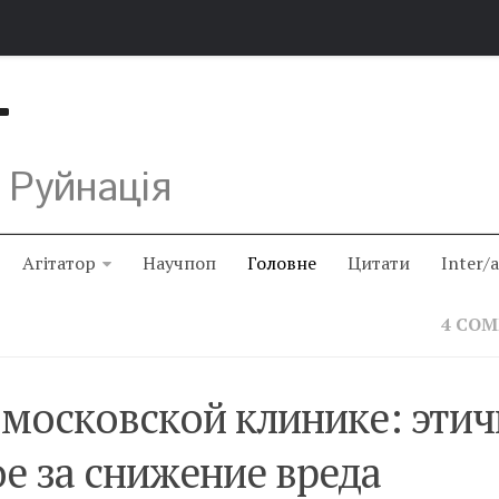
Т
 Руйнація
Агітатор
Научпоп
Головне
Цитати
Inter/
4 CO
 московской клинике: эти
е за снижение вреда