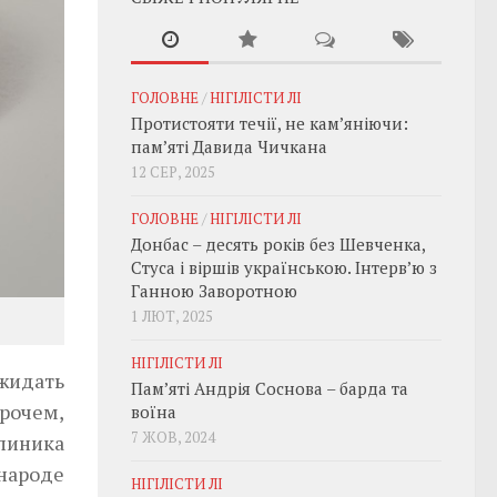
ГОЛОВНЕ
/
НІГІЛІСТИ ЛІ
Протистояти течії, не кам’яніючи:
пам’яті Давида Чичкана
12 СЕР, 2025
ГОЛОВНЕ
/
НІГІЛІСТИ ЛІ
Донбас – десять років без Шевченка,
Стуса і віршів українською. Інтерв’ю з
Ганною Заворотною
1 ЛЮТ, 2025
НІГІЛІСТИ ЛІ
ожидать
Пам’яті Андрія Соснова – барда та
прочем,
воїна
7 ЖОВ, 2024
клиника
народе
НІГІЛІСТИ ЛІ