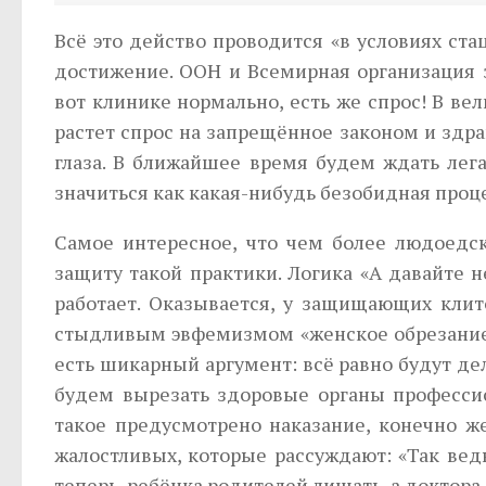
Всё это действо проводится «в условиях ста
достижение. ООН и Всемирная организация 
вот клинике нормально, есть же спрос! В ве
растет спрос на запрещённое законом и здр
глаза. В ближайшее время будем ждать лег
значиться как какая-нибудь безобидная проц
Самое интересное, что чем более людоедск
защиту такой практики. Логика «А давайте 
работает. Оказывается, у защищающих клито
стыдливым эвфемизмом «женское обрезание»
есть шикарный аргумент: всё равно будут де
будем вырезать здоровые органы профессио
такое предусмотрено наказание, конечно ж
жалостливых, которые рассуждают: «Так ведь
теперь, ребёнка родителей лишать, а доктора