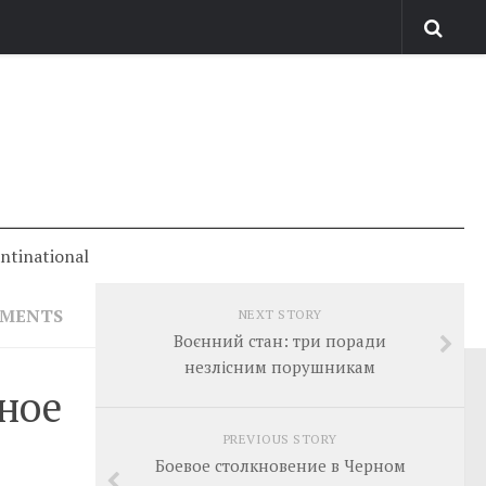
antinational
MMENTS
NEXT STORY
Воєнний стан: три поради
незлісним порушникам
чное
PREVIOUS STORY
Боевое столкновение в Черном