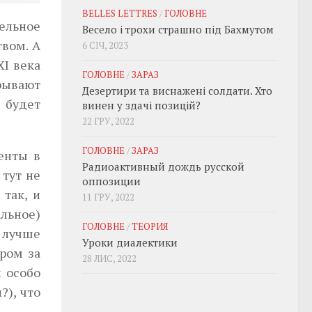
BELLES LETTRES
/
ГОЛОВНЕ
тельное
Весело і трохи страшно під Бахмутом
вом. А
6 СІЧ, 2023
XI века
ГОЛОВНЕ
/
ЗАРАЗ
крывают
Дезертири та виснажені солдати. Хто
 будет
винен у здачі позицій?
22 ГРУ, 2022
ГОЛОВНЕ
/
ЗАРАЗ
енты в
Радиоактивный дождь русской
 тут не
оппозиции
 так, и
11 ГРУ, 2022
льное)
ГОЛОВНЕ
/
ТЕОРИЯ
ы лучше
Уроки диалектики
ром за
28 ЛИС, 2022
 особо
?), что