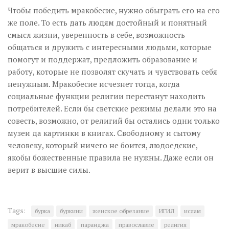
Чтобы победить мракобесие, нужно обыграть его на его
же поле. То есть дать людям достойный и понятный
смысл жизни, уверенность в себе, возможность
общаться и дружить с интересными людьми, которые
помогут и поддержат, предложить образование и
работу, которые не позволят скучать и чувствовать себя
ненужным. Мракобесие исчезнет тогда, когда
социальные функции религии перестанут находить
потребителей. Если бы светские режимы делали это на
совесть, возможно, от религий бы остались одни только
музеи да картинки в книгах. Свободному и сытому
человеку, который ничего не боится, людоедские,
якобы божественные правила не нужны. Даже если он
верит в высшие силы.
Tags:
бурка
буркини
женское обрезание
ИГИЛ
ислам
мракобесие
никаб
паранджа
православие
религия