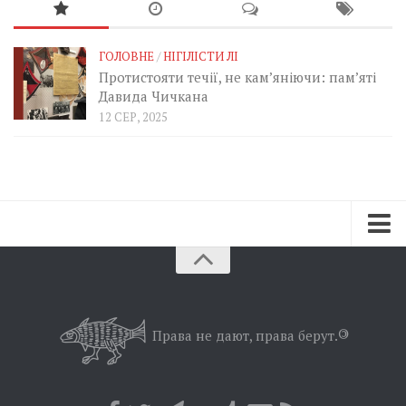
ГОЛОВНЕ
/
НІГІЛІСТИ ЛІ
Протистояти течії, не кам’яніючи: пам’яті
Давида Чичкана
12 СЕР, 2025
Зараз
Минуле
Позиція
Права не дают, права берут.
©
Дії
Belles lettres