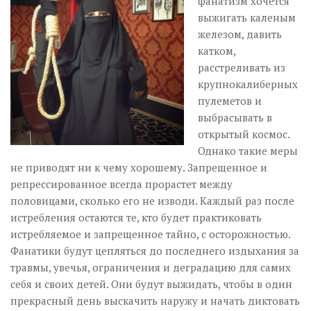
фанатизм хочется
Музика революції
выжигать каленым
Візуальне
железом, давить
Научпоп
катком,
расстреливать из
Головне
крупнокалиберных
Цитати
пулеметов и
выбрасывать в
Inter/antinational
открытый космос.
Однако такие меры
не приводят ни к чему хорошему. Запрещенное и
репрессированное всегда прорастет между
половицами, сколько его не изводи. Каждый раз после
истребления остаются те, кто будет практиковать
истребляемое и запрещенное тайно, с осторожностью.
Фанатики будут цепляться до последнего издыхания за
травмы, увечья, ограничения и деградацию для самих
себя и своих детей. Они будут выжидать, чтобы в один
прекрасный день выскачить наружу и начать диктовать