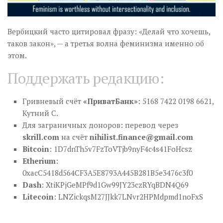
Вербицкий часто цитировал фразу: «Делай что хочешь,
таков закон», — а третья волна феминизма именно об
этом.
Поддержать редакцию:
Гривневый счёт
«ПриватБанк»
: 5168 7422 0198 6621,
Кутний С.
Для заграничных доноров: перевод через
skrill.com
на счёт
nihilist.finance@gmail.com
Bitcoin
: 1D7dnTh5v7FzToVTjb9nyF4c4s41FoHcsz
Etherium
:
0xacC5418d564CF3A5E8793A445B281B5e3476c3f0
Dash
: XtiKPjGeMPf9d1Gw99JY23czRYqBDN4Q69
Litecoin
: LNZickqsM27JJkk7LNvr2HPMdpmd1noFxS