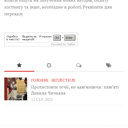
хостингу та інше, необхідне в роботі.
Реквізити для
переказу
ГОЛОВНЕ
/
НІГІЛІСТИ ЛІ
Протистояти течії, не кам’яніючи: пам’яті
Давида Чичкана
12 СЕР, 2025