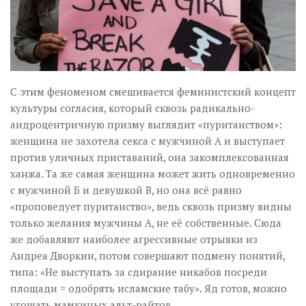
С этим феноменом смешивается феминистский концепт
культуры согласия, который сквозь радикально-
андроцентричную призму выглядит «пуританством»:
женщина не захотела секса с мужчиной А и выступает
против уличных приставаний, она закомплексованная
ханжа. Та же самая женщина может жить одновременно
с мужчиной Б и девушкой В, но она всё равно
«проповедует пуританство», ведь сквозь призму видны
только желания мужчины А, не её собственные. Сюда
же добавляют наиболее агрессивные отрывки из
Андреа Дворкин, потом совершают подмену понятий,
типа: «Не выступать за сдирание никабов посреди
площади = одобрять исламские табу». Яд готов, можно
угощать мамкиных альт-райтов.