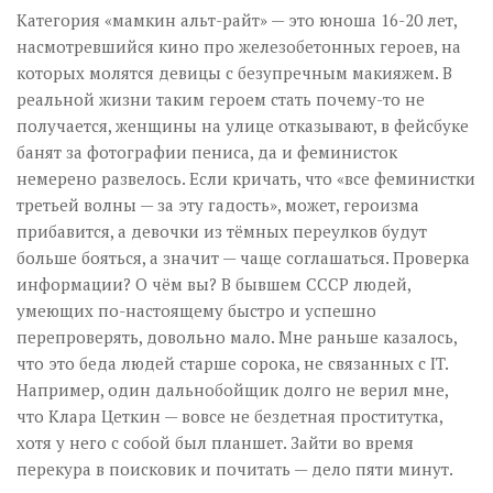
Категория «мамкин альт-райт» — это юноша 16-20 лет,
насмотревшийся кино про железобетонных героев, на
которых молятся девицы с безупречным макияжем. В
реальной жизни таким героем стать почему-то не
получается, женщины на улице отказывают, в фейсбуке
банят за фотографии пениса, да и феминисток
немерено развелось. Если кричать, что «все феминистки
третьей волны — за эту гадость», может, героизма
прибавится, а девочки из тёмных переулков будут
больше бояться, а значит — чаще соглашаться. Проверка
информации? О чём вы? В бывшем СССР людей,
умеющих по-настоящему быстро и успешно
перепроверять, довольно мало. Мне раньше казалось,
что это беда людей старше сорока, не связанных с IT.
Например, один дальнобойщик долго не верил мне,
что Клара Цеткин — вовсе не бездетная проститутка,
хотя у него с собой был планшет. Зайти во время
перекура в поисковик и почитать — дело пяти минут.