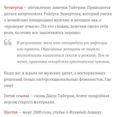
Четвёртая
— обсуждение заметки Тайерни. Приводится
цитата антрополога Роберта Эджертона, который писал
о кенийских инициациях мужчин и женщин как о
«проверке отваги». По его словам, девочки смело себя
вели, поэтому все закончилось хорошо:
В результате мало кто пострадала от инфекции
или травмы. Обрезанные женщины не теряли
возможность заниматься сексом и рожать. Тем не
менее, практика оскорбляла христианские чувства
.
Надо же: я ждала не мужских цитат, а восторженных
рецензий белых интерсекциональных феминисток. Где
они?
Пятая
ссылка
— снова Джон Тайерни, более подробная
версия старого материала.
Шестая
— март 2008 года, статья о Фуамбай Ахмаду.