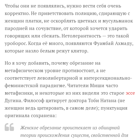
Чтобы они не появлялись, нужно вести себя очень
корректно. Не приветствовать полицию, сдирающую с
женщин платки, не оскорблять цветных и мусульманок
пародией на сочувствие, от которой хочется ударить
говорящих или сбежать. Нетолерантность — это такой
уроборос. Когда её много, появляются Фуамбай Ахмаду,
которые назло белым режут клитор.
Но я хочу добавить, почему обрезание на
метафизическом уровне противостоит, а не
соответствует леволибертарной и интерсекционально-
феминистской парадигме. Читатели Миши часто
метафизики, и некоторые из них видели это старое
эссе
Дугина. Философ цитирует доктора Тоби Натана (не
женщин ведь цитировать, в самом деле); пунктуация
оригинала сохранена:
Женское обрезание проистекает из обширной
теории происхождения существ, свойственной для