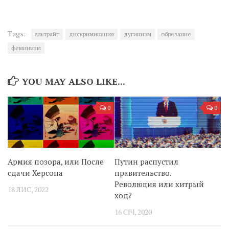
Tags:
альтрайт
дискриминация
дугинизм
обрезание
феминизм
YOU MAY ALSO LIKE...
0
0
Армия позора, или После
Путин распустил
сдачи Херсона
правительство.
Революция или хитрый
18 ЛИС, 2022
ход?
16 СІЧ, 2020