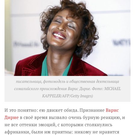
писательница, фотомодель и общественная деятельница
сомалийского происхождения Варис Дирие. Фото: MICHAEL
KAPPELER/AFP/Getty Images)
И это понятно: ею движет обида. Признание
Варис
Дирие
в своё время вызвало очень бурную реакцию, и
не все оттенки эмоций, с которыми столкнулись
африканки, были им приятны: никому не нравится