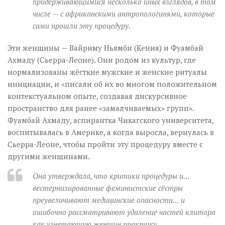
придерживающимися несколько иных взглядов, в том
числе — с африканскими антропологинями, которые
сами прошли эту процедуру.
Эти женщины — Вайриму Ньямби (Кения) и Фуамбай
Ахмаду (Сьерра-Леоне). Они родом из культур, где
нормализованы жёсткие мужские и женские ритуалы
инициации, и «писали об их во многом положительном
контекстуальном опыте, создавая дискурсивное
пространство для ранее «замалчиваемых» групп».
Фуамбай Ахмаду, аспирантка Чикагского университета,
воспитывалась в Америке, а когда выросла, вернулась в
Сьерра-Леоне, чтобы пройти эту процедуру вместе с
другими женщинами.
Она утверждала, что критики процедуры и…
вестернизированные феминистские сёстры
преувеличивают медицинские опасности… и
ошибочно рассматривают удаление частей клитора
как угнетающую женщин практику.