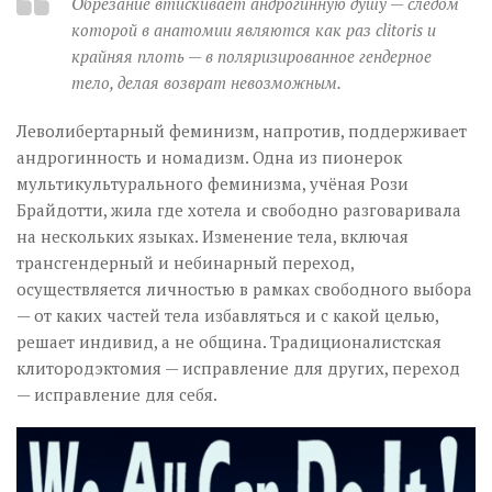
Обрезание втискивает андрогинную душу — следом
которой в анатомии являются как раз clitoris и
крайняя плоть — в поляризированное гендерное
тело, делая возврат невозможным.
Леволибертарный феминизм, напротив, поддерживает
андрогинность и номадизм. Одна из пионерок
мультикультурального феминизма, учёная Рози
Брайдотти, жила где хотела и свободно разговаривала
на нескольких языках. Изменение тела, включая
трансгендерный и небинарный переход,
осуществляется личностью в рамках свободного выбора
— от каких частей тела избавляться и с какой целью,
решает индивид, а не община. Традиционалистская
клитородэктомия — исправление для других, переход
— исправление для себя.