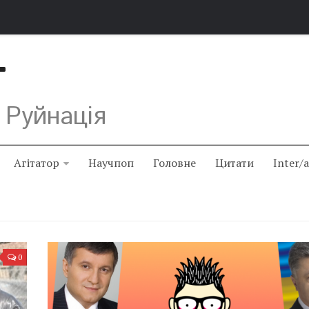
Т
 Руйнація
Агітатор
Научпоп
Головне
Цитати
Inter/
0