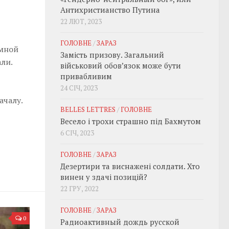
Антихристианство Путина
22 ЛЮТ, 2023
ГОЛОВНЕ
/
ЗАРАЗ
омной
Замість призову. Загальний
ли.
військовий обовʼязок може бути
привабливим
24 СІЧ, 2023
ачалу.
BELLES LETTRES
/
ГОЛОВНЕ
Весело і трохи страшно під Бахмутом
6 СІЧ, 2023
ГОЛОВНЕ
/
ЗАРАЗ
Дезертири та виснажені солдати. Хто
винен у здачі позицій?
22 ГРУ, 2022
ГОЛОВНЕ
/
ЗАРАЗ
0
Радиоактивный дождь русской