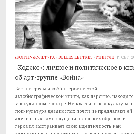
(КОНТР-)КУЛЬТУРА
/
BELLES LETTRES
/
МИНУЛЕ
19 СЕР, 2
«Кодекс»: личное и политическое в кн
об арт-группе «Война»
Все интересы и хобби героини этой
автобиографической книги, как нарочно, находятс
маскулинном спектре. Ни классическая культура, 
поп-культура девяностых почти не предлагают ей
адекватных самоощущению женских образов, и
героиня выстраивает свою идентичность как
андрогинную, ориентируясь, в основном, на мужс