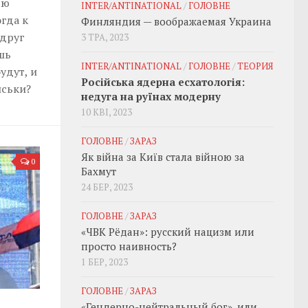
ью
INTER/ANTINATIONAL
/
ГОЛОВНЕ
гда к
Финляндия — воображаемая Украина
друг
3 ТРА, 2023
шь
INTER/ANTINATIONAL
/
ГОЛОВНЕ
/
ТЕОРИЯ
удут, и
Російська ядерна есхатологія:
иськи?
недуга на руїнах модерну
10 КВІ, 2023
ГОЛОВНЕ
/
ЗАРАЗ
Як війна за Київ стала війною за
0
Бахмут
24 БЕР, 2023
ГОЛОВНЕ
/
ЗАРАЗ
«ЧВК Рёдан»: русский нацизм или
просто наивность?
1 БЕР, 2023
ГОЛОВНЕ
/
ЗАРАЗ
«Гендерно-нейтральный бог», или