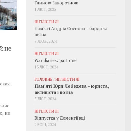
Ганною Заворотною
1 ЛЮТ, 2025
НІГІЛІСТИ ЛІ
Пам’яті Андрія Соснова – барда та
воїна
7 ЖОВ, 2024
й не
НІГІЛІСТИ ЛІ
War diaries: part one
13 ЛЮТ, 2024
ГОЛОВНЕ
/
НІГІЛІСТИ ЛІ
ская
Пам’яті Юри Лебедева – юриста,
активіста і воїна
5 ЛЮТ, 2024
очие
НІГІЛІСТИ ЛІ
о, не
Відпустка у Дементіївці
29 СІЧ, 2024