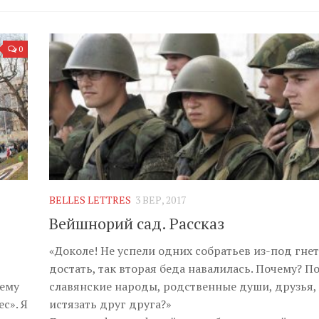
0
BELLES LETTRES
3 ВЕР, 2017
Вейшнорий сад. Рассказ
«Доколе! Не успели одних собратьев из-под гнет
достать, так вторая беда навалилась. Почему? П
оему
славянские народы, родственные души, друзья,
с». Я
истязать друг друга?»