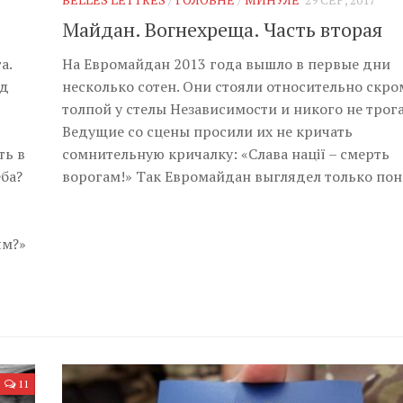
Майдан. Вогнехреща. Часть вторая
а.
На Евромайдан 2013 года вышло в первые дни
од
несколько сотен. Они стояли относительно скр
толпой у стелы Независимости и никого не трога
Ведущие со сцены просили их не кричать
ть в
сомнительную кричалку: «Слава нації – смерть
еба?
ворогам!» Так Евромайдан выглядел только пон
ям?»
11