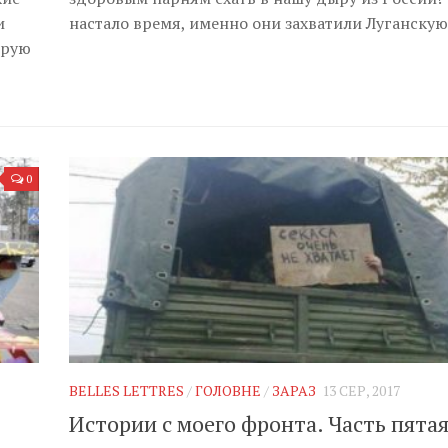
и
настало время, именно они захватили Луганскую
орую
0
BELLES LETTRES
/
ГОЛОВНЕ
/
ЗАРАЗ
13 СЕР, 2017
Истории с моего фронта. Часть пята