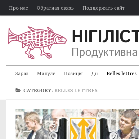
Про нас
Обратная связь
Поддержать сайт
НІГІЛІС
Продуктивна
Зараз
Минуле
Позиція
Дії
Belles lettres
CATEGORY:
BELLES LETTRES