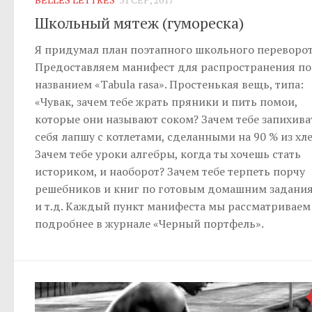
Школьный мятеж (гумореска)
Я придумал план поэтапного школьного переворот
Предоставляем манифест для распространения п
названием «Tabula rasa». Простенькая вещь, типа:
«Чувак, зачем тебе жрать пряники и пить помои,
которые они называют соком? Зачем тебе запихива
себя лапшу с котлетами, сделанными на 90 % из хл
Зачем тебе уроки алгебры, когда ты хочешь стать
историком, и наоборот? Зачем тебе терпеть порчу
решебников и книг по готовым домашним задани
и т.д. Каждый пункт манифеста мы рассматриваем
подробнее в журнале «Черный портфель».