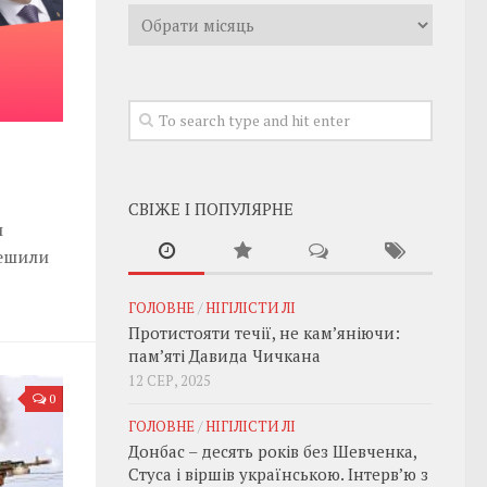
Архивы
СВІЖЕ І ПОПУЛЯРНЕ
и
решили
ГОЛОВНЕ
/
НІГІЛІСТИ ЛІ
Протистояти течії, не кам’яніючи:
пам’яті Давида Чичкана
12 СЕР, 2025
0
ГОЛОВНЕ
/
НІГІЛІСТИ ЛІ
Донбас – десять років без Шевченка,
Стуса і віршів українською. Інтерв’ю з