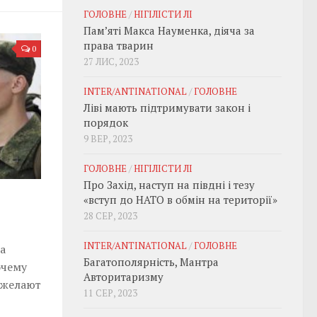
ГОЛОВНЕ
/
НІГІЛІСТИ ЛІ
Пам’яті Макса Науменка, діяча за
права тварин
0
27 ЛИС, 2023
INTER/ANTINATIONAL
/
ГОЛОВНЕ
Ліві мають підтримувати закон і
порядок
9 ВЕР, 2023
ГОЛОВНЕ
/
НІГІЛІСТИ ЛІ
Про Захід, наступ на півдні і тезу
«вступ до НАТО в обмін на території»
28 СЕР, 2023
INTER/ANTINATIONAL
/
ГОЛОВНЕ
а
Багатополярність, Мантра
очему
Авторитаризму
 желают
11 СЕР, 2023