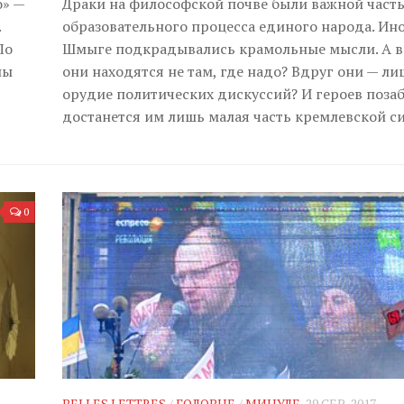
о» —
Драки на философской почве были важной част
.
образовательного процесса единого народа. Ино
По
Шмыге подкрадывались крамольные мысли. А в
ны
они находятся не там, где надо? Вдруг они — ли
орудие политических дискуссий? И героев позаб
достанется им лишь малая часть кремлевской с
0
BELLES LETTRES
/
ГОЛОВНЕ
/
МИНУЛЕ
29 СЕР, 2017