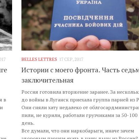
017
BELLES LETTRES
17 СЕР, 2017
иге
Истории с моего фронта. Часть седьм
заключительная
Россия готовила вторжение заранее. За нескольк
я в
до войны в Луганск приехала группа парней из Р
ни
Они сняли хату недалеко от облгосардминистра
пили, не курили, работали грузчиками за 50-100 
день.
Все думали, что они наркобарыги, иначе зачем
кие
здоровым парням ехать в нашу дыру из России?