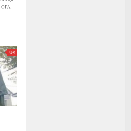
 ОГА.
0
я