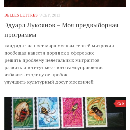
Музика революції
Візуальне
BELLES LETTRES
9 СЕР, 2013
Научпоп
Эдуард Лукоянов – Моя предвыборная
Головне
программа
Цитати
кандидат на пост мэра москвы сергей митрохин
пообещал навести порядок в сфере жкх
Inter/antinational
решить проблему нелегальных мигрантов
развить институт местного самоуправления
избавить столицу от пробок
улучшить культурный досуг москвичей
0