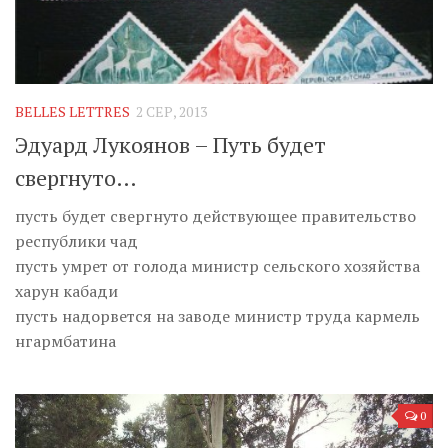
BELLES LETTRES
2 СЕР, 2013
Эдуард Лукоянов – Путь будет
свергнуто…
пусть будет свергнуто действующее правительство
республики чад
пусть умрет от голода министр сельского хозяйства
харун кабади
пусть надорвется на заводе министр труда кармель
нгармбатина
0