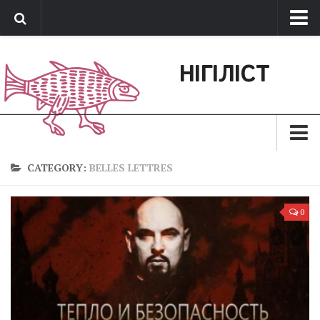
Про нас
НІГІЛІСТ
Обратная связь
Поддержать сайт
Зараз
CATEGORY:
BELLES LETTRES
Минуле
0
Позиція
Дії
Belles lettres
Агітатор