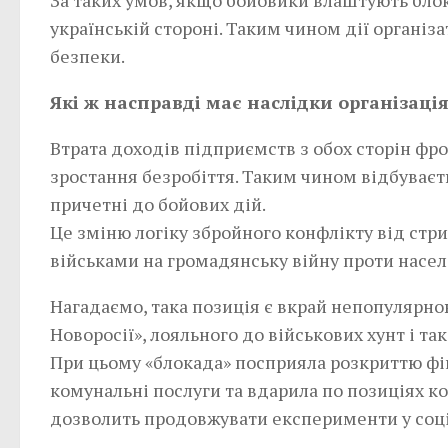
українській стороні. Таким чином дії організ
безпеки.
Які ж насправді має наслідки організаці
Втрата доходів підприємств з обох сторін фр
зростання безробіття. Таким чином відбуває
причетні до бойових дій.
Це зміню логіку збройного конфлікту від стр
військами на громадянську війну проти насел
Нагадаємо, така позиція є вкрай непопулярно
Новоросії», лояльного до військових хунт і та
При цьому «блокада» посприяла розкриттю фі
комунальні послуги та вдарила по позиціях ко
дозволить продовжувати експерименти у соці