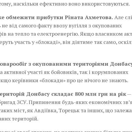
в тому, наскільки ефективно воно використовуються.
же обмежити прибутки Ріната Ахметова.
Але сл
не від самого факту ввозу вугілля з окупованих
фів на тепло та електроенергію. Якщо власником ак
уть участь у «блокаді», він діятиме так само, оскі
варообіг з окупованими територіями Донбас
 за активної участі як бойовиків, так і корумпованих
якщо керівники «блокади» про це нічого не знають.
ериторій Донбасу складає 800 млн грн на рік
— 
ригад ЗСУ. Припинення будь-яких економічних зв’я
аких міст, як Авдіївка, Торецьк та інших, що залежа
аних територій.
аду зі своєї сторони, це нестиме значно більше шк