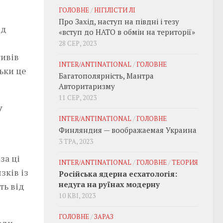
ГОЛОВНЕ
/
НІГІЛІСТИ ЛІ
Про Захід, наступ на півдні і тезу
ід
«вступ до НАТО в обмін на території»
28 СЕР, 2023
тивів
INTER/ANTINATIONAL
/
ГОЛОВНЕ
льки це
Багатополярність, Мантра
Авторитаризму
11 СЕР, 2023
у
INTER/ANTINATIONAL
/
ГОЛОВНЕ
Финляндия — воображаемая Украина
3 ТРА, 2023
за ці
INTER/ANTINATIONAL
/
ГОЛОВНЕ
/
ТЕОРИЯ
зків із
Російська ядерна есхатологія:
недуга на руїнах модерну
ть від
10 КВІ, 2023
ГОЛОВНЕ
/
ЗАРАЗ
оди