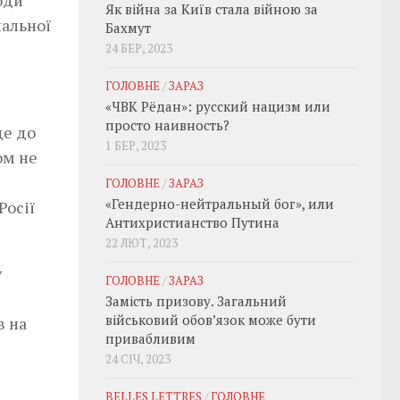
Як війна за Київ стала війною за
нальної
Бахмут
24 БЕР, 2023
ГОЛОВНЕ
/
ЗАРАЗ
«ЧВК Рёдан»: русский нацизм или
просто наивность?
де до
1 БЕР, 2023
ом не
ГОЛОВНЕ
/
ЗАРАЗ
«Гендерно-нейтральный бог», или
Росії
Антихристианство Путина
22 ЛЮТ, 2023
у
ГОЛОВНЕ
/
ЗАРАЗ
Замість призову. Загальний
військовий обовʼязок може бути
в на
привабливим
24 СІЧ, 2023
BELLES LETTRES
/
ГОЛОВНЕ