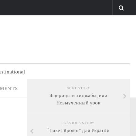
antinational
MMENTS
NEXT STORY
Ящерицы и хиджабы, или
Невыученный урок
PREVIOUS STORY
“Пакет Ярової” для України