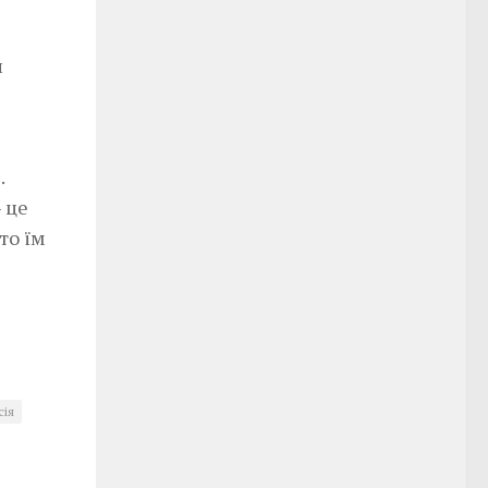
н
.
 це
то їм
сія