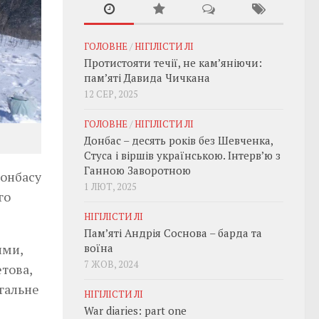
ГОЛОВНЕ
/
НІГІЛІСТИ ЛІ
Протистояти течії, не кам’яніючи:
пам’яті Давида Чичкана
12 СЕР, 2025
ГОЛОВНЕ
/
НІГІЛІСТИ ЛІ
Донбас – десять років без Шевченка,
Стуса і віршів українською. Інтерв’ю з
Ганною Заворотною
Донбасу
1 ЛЮТ, 2025
го
НІГІЛІСТИ ЛІ
Пам’яті Андрія Соснова – барда та
ими,
воїна
7 ЖОВ, 2024
това,
гальне
НІГІЛІСТИ ЛІ
War diaries: part one