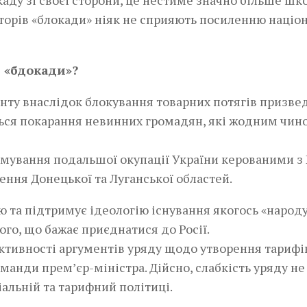
аторів «блокади» ніяк не сприяють посиленню націо
я «бдокади»?
онту внаслідок блокування товарних потягів призве
ться покарання невинних громадян, які жодним чин
имування подальшої окупації України керованими з 
ення Донецької та Луганської областей.
ю та підтримує ідеологію існування якогось «народ
кого, що бажає приєднатися до Росії.
ктивності аргументів уряду щодо утворення тарифі
манди прем’єр-міністра. Дійсно, слабкість уряду не
альній та тарифний політиці.