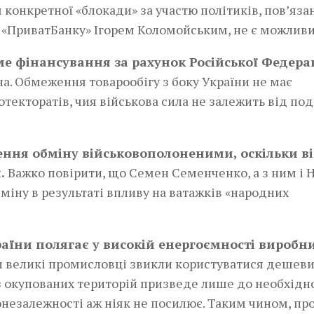
конкретної «блокади» за участю політиків, пов’язан
 «ПриватБанку» Ігорем Коломойським, не є можлив
е фінансування за рахунок Російської Федера
на. Обмеження товарообігу з боку України не має
текторатів, чия військова сила не залежить від под
ння обміну військовополоненими, оскільки в
.
Важко повірити, що Семен Семенченко, а з ним і 
міну в результаті впливу на ватажків «народних
аїни полягає у високій енергоємності виробн
ки великі промисловці звикли користуватися дешев
 з окупованих територій призведе лише до необхідн
гонезалежності аж ніяк не посилює. Таким чином, п