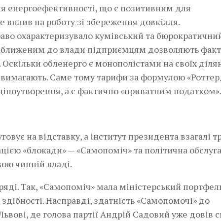
я енергоефективності, що є позитивним для
е вплив на роботу зі збереження довкілля.
аво охарактеризувало кумівський та бюрократични
о наближеним до влади підприємцям дозволяють фак
 Оскільки обленерго є монополістами на своїх ділян
их вимагають. Саме тому тарифи за формулою «Ротте
іноутворення, а є фактично «приватним податком»
вує на відставку, а інститут президента взагалі т
зацією «блокади» — «Самопоміч» та політична обслуг
ою чинній владі.
ряді. Так, «Самопоміч» мала міністерський портфель
дібності. Насправді, здатність «Самопомочі» до
 Львові, де голова партії Андрій Садовий уже довів 