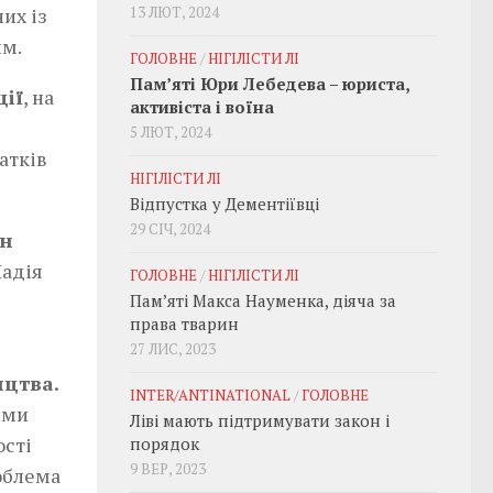
их із
13 ЛЮТ, 2024
им.
ГОЛОВНЕ
/
НІГІЛІСТИ ЛІ
Пам’яті Юри Лебедева – юриста,
ції
, на
активіста і воїна
5 ЛЮТ, 2024
атків
НІГІЛІСТИ ЛІ
Відпустка у Дементіївці
29 СІЧ, 2024
ін
Надія
ГОЛОВНЕ
/
НІГІЛІСТИ ЛІ
Пам’яті Макса Науменка, діяча за
права тварин
27 ЛИС, 2023
ицтва.
INTER/ANTINATIONAL
/
ГОЛОВНЕ
ими
Ліві мають підтримувати закон і
ості
порядок
9 ВЕР, 2023
роблема