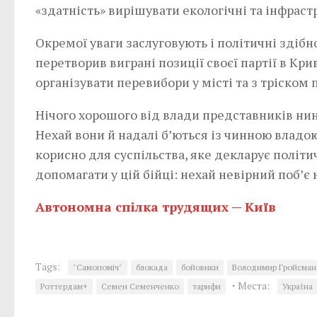
«здатність» вирішувати екологічні та інфраст
Окремої уваги заслуговують і політичні здібн
перетворив виграні позиції своєї партії в Кр
організувати перевибори у місті та з тріском
Нічого хорошого від влади представників нині
Нехай вони й надалі б’ються із чинною владо
корисно для суспільства, яке декларує політи
допомагати у цій бійці: нехай невірний поб’є 
Автономна спілка трудящих — Київ
Tags:
"Самопоміч"
блокада
бойовики
Володимир Гройсман
·
Места:
Роттердам+
Семен Семенченко
тарифи
Україна