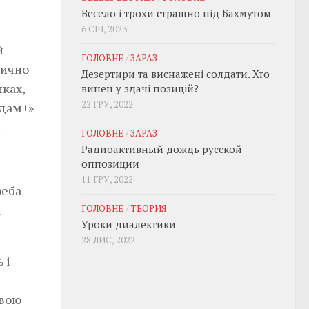
Весело і трохи страшно під Бахмутом
6 СІЧ, 2023
й
ГОЛОВНЕ
/
ЗАРАЗ
тично
Дезертири та виснажені солдати. Хто
ках,
винен у здачі позицій?
22 ГРУ, 2022
рдам+»
.
ГОЛОВНЕ
/
ЗАРАЗ
Радиоактивный дождь русской
оппозиции
11 ГРУ, 2022
реба
а
ГОЛОВНЕ
/
ТЕОРИЯ
Уроки диалектики
28 ЛИС, 2022
 і
свою