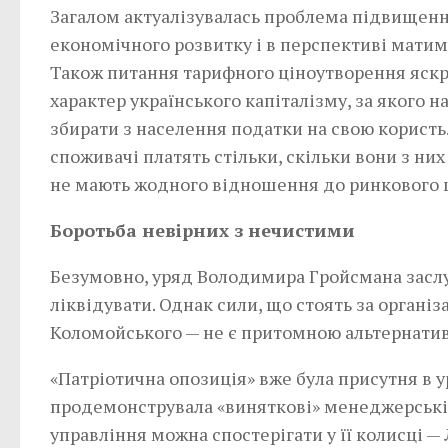
Загалом актуалізувалась проблема підвищенн
економічного розвитку і в перспективі матим
Також питання тарифного ціноутворення яскр
характер українського капіталізму, за яког
збирати з населення податки на свою користь.
споживачі платять стільки, скільки вони з н
не мають жодного відношення до ринкового ц
Боротьба невірних з нечистими
Безумовно, уряд Володимира Гройсмана заслуго
ліквідувати. Однак сили, що стоять за органі
Коломойського — не є притомною альтернатив
«Патріотична опозиція» вже була присутня в у
продемонструвала «виняткові» менеджерські з
управління можна спостерігати у її колисці —