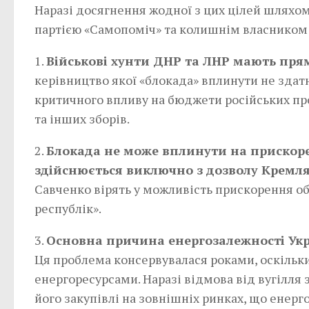
Наразі досягнення жодної з цих цілей шляхом 
партією «Самопоміч» та колишнім власником
1.
Військові хунти ДНР та ЛНР мають прям
керівництво якої «блокада» вплинути не здат
критичного впливу на бюджети російських про
та інших зборів.
2.
Блокада не може вплинути на прискоре
здійснюється виключно з дозволу Кремля
Савченко вірять у можливість прискорення об
республік».
3.
Основна причина енергозалежності Укр
Ця проблема консервувалася роками, оскіль
енергоресурсами. Наразі відмова від вугілля
його закупівлі на зовнішніх ринках, що енер