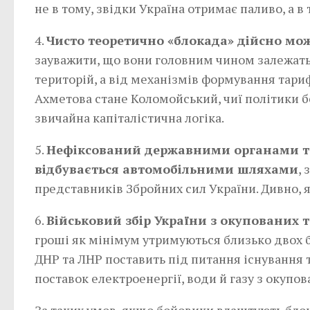
не в тому, звідки Україна отримає паливо, а 
4.
Чисто теоретично «блокада» дійсно мо
зауважити, що вони головним чином залежать 
територій, а від механізмів формування тари
Ахметова стане Коломойський, чиї політики бер
звичайна капіталістична логіка.
5.
Нефіксований державними органами то
відбувається автомобільними шляхами
,
представників Збройних сил України. Дивно, 
6.
Військовий збір України з окупованих т
гроші як мінімум утримуються близько двох б
ДНР та ЛНР поставить під питання існування т
поставок електроенергії, води й газу з окупов
За таких умов, якщо бойовики влаштують блок