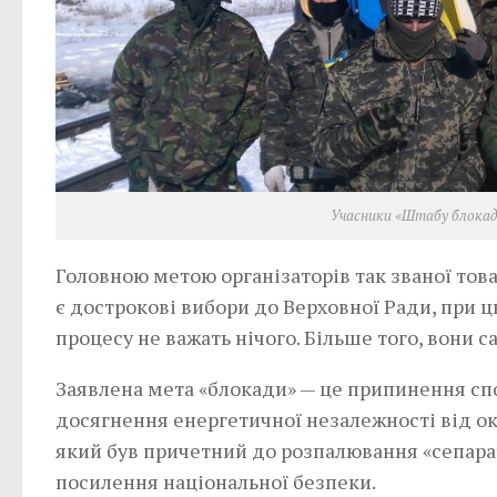
Учасники «Штабу блокад
Головною метою організаторів так званої тов
є дострокові вибори до Верховної Ради, при 
процесу не важать нічого. Більше того, вони с
Заявлена мета «блокади» — це припинення сп
досягнення енергетичної незалежності від о
який був причетний до розпалювання «сепара
посилення національної безпеки.