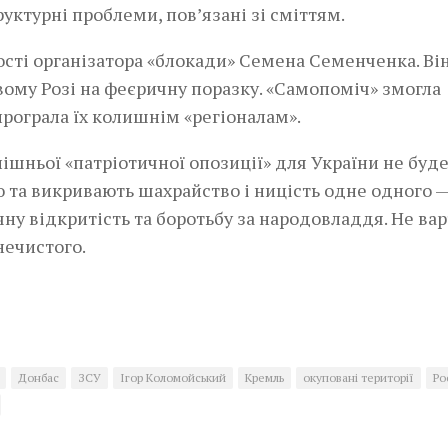
руктурні проблеми, пов’язані зі сміттям.
ості організатора «блокади» Семена Семенченка. Ві
ивому Розі на феєричну поразку. «Самопоміч» змогла
 програла їх колишнім «регіоналам».
шньої «патріотичної опозиції» для України не буде
ю та викривають шахрайство і ницість одне одного —
чну відкритість та боротьбу за народовладдя. Не вар
нечистого.
Донбас
ЗСУ
Ігор Коломойський
Кремль
окуповані території
Ро