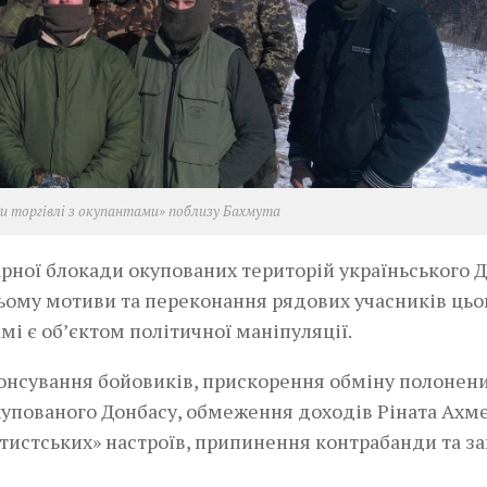
и торгівлі з окупантами» поблизу Бахмута
арної блокади окупованих територій україньського 
цьому мотиви та переконання рядових учасників цьо
амі є об’єктом політичної маніпуляції.
онсування бойовиків, прискорення обміну полонен
купованого Донбасу, обмеження доходів Ріната Ахме
тистських» настроїв, припинення контрабанди та за