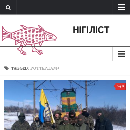
Про нас
НІГІЛІСТ
Обратная связь
Поддержать сайт
Зараз
TAGGED:
РОТТЕРДАМ+
Минуле
0
Позиція
Дії
Belles lettres
Агітатор