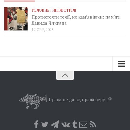
ГОЛОВНЕ
/
НІГІЛІСТИ ЛІ
Протистояти течії, не кам’яніючи: пам’яті
Давида Чичкана
12 СЕР, 2025
Зараз
Минуле
Позиція
Права не дают, права берут.
©
Дії
Belles lettres