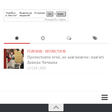
ГОЛОВНЕ
/
НІГІЛІСТИ ЛІ
Протистояти течії, не кам’яніючи: пам’яті
Давида Чичкана
12 СЕР, 2025
Зараз