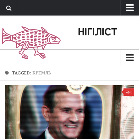
Про нас
НІГІЛІСТ
Обратная связь
Поддержать сайт
Зараз
TAGGED:
КРЕМЛЬ
Минуле
0
Позиція
Дії
Belles lettres
Агітатор