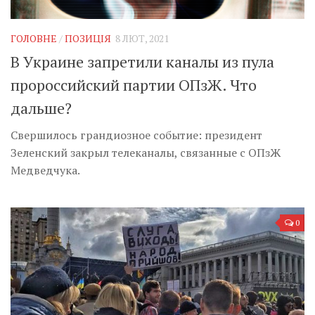
Музика революції
Візуальне
ГОЛОВНЕ
/
ПОЗИЦІЯ
8 ЛЮТ, 2021
Научпоп
В Украине запретили каналы из пула
Головне
пророссийский партии ОПзЖ. Что
Цитати
дальше?
Inter/antinational
Свершилось грандиозное событие: президент
Зеленский закрыл телеканалы, связанные с ОПзЖ
Медведчука.
0