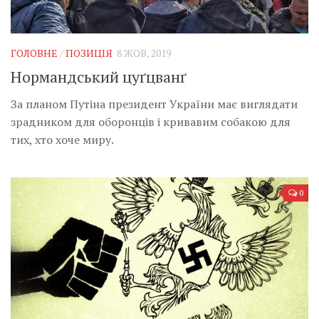
ГОЛОВНЕ
/
ПОЗИЦІЯ
8 ЖОВ, 2019
Нормандський цуґцванґ
За планом Путіна президент України має виглядати
зрадником для оборонців і кривавим собакою для
тих, хто хоче миру.
0