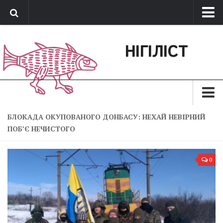
Про нас
НІГІЛІСТ
Обратная связь
Поддержать сайт
Зараз
БЛОКАДА ОКУПОВАНОГО ДОНБАСУ: НЕХАЙ НЕВІРНИЙ
ПОБ’Є НЕЧИСТОГО
Минуле
Позиція
0
Дії
Belles lettres
Агітатор