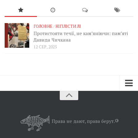
ГОЛОВНЕ
/
НІГІЛІСТИ ЛІ
Протистояти течії, не кам’яніючи: пам’яті
Давида Чичкана
12 СЕР, 2025
Зараз
Минуле
Позиція
Права не дают, права берут.
©
Дії