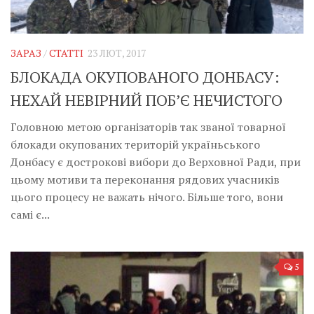
Музика революції
Візуальне
Научпоп
ЗАРАЗ
/
СТАТТІ
23 ЛЮТ, 2017
БЛОКАДА ОКУПОВАНОГО ДОНБАСУ:
Головне
НЕХАЙ НЕВІРНИЙ ПОБ’Є НЕЧИСТОГО
Цитати
Головною метою організаторів так званої товарної
Inter/antinational
блокади окупованих територій україньського
Донбасу є дострокові вибори до Верховної Ради, при
цьому мотиви та переконання рядових учасників
цього процесу не важать нічого. Більше того, вони
самі є...
5