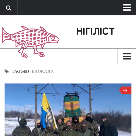
Про нас
НІГІЛІСТ
Обратная связь
Поддержать сайт
Зараз
TAGGED:
БЛОКАДА
Минуле
0
Позиція
Дії
Belles lettres
Агітатор