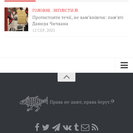
ГОЛОВНЕ
/
НІГІЛІСТИ ЛІ
Протистояти течії, не кам’яніючи: пам’яті
Давида Чичкана
12 СЕР, 2025
Зараз
Минуле
Позиція
Права не дают, права берут.
©
Дії
Belles lettres