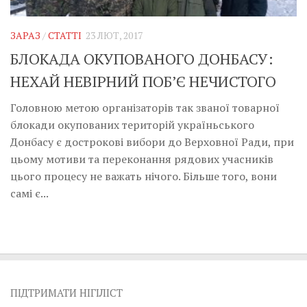
Музика революції
Візуальне
ЗАРАЗ
/
СТАТТІ
23 ЛЮТ, 2017
Научпоп
БЛОКАДА ОКУПОВАНОГО ДОНБАСУ:
Головне
НЕХАЙ НЕВІРНИЙ ПОБ’Є НЕЧИСТОГО
Цитати
Головною метою організаторів так званої товарної
блокади окупованих територій україньського
Inter/antinational
Донбасу є дострокові вибори до Верховної Ради, при
цьому мотиви та переконання рядових учасників
цього процесу не важать нічого. Більше того, вони
самі є...
ПІДТРИМАТИ НІГІЛІСТ