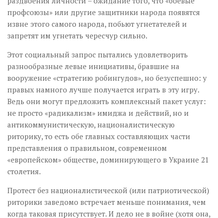
раздвоения личности – ожидание того, что «боевые
профсоюзы» или другие защитники народа появятся
извне этого самого народа, побьют угнетателей и
запретят им угнетать чересчур сильно.
Этот социальный запрос пытались удовлетворить
разнообразные левые инициативы, бравшие на
вооружение «стратегию робингудов», но безуспешно: у
правых намного лучше получается играть в эту игру.
Ведь они могут предложить комплексный пакет услуг:
не просто «радикализм» имиджа и действий, но и
антикоммунистическую, националистическую
риторику, то есть обе главных составляющих части
представления о правильном, современном
«европейском» обществе, доминирующего в Украине 21
столетия.
Протест без националистической (или патриотической)
риторики заведомо встречает меньше понимания, чем
когда таковая присутствует. И дело не в войне (хотя она,