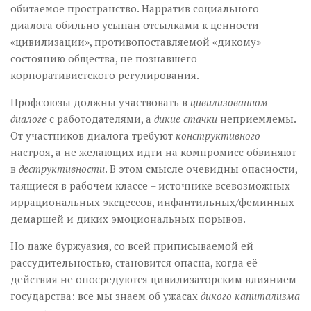
обитаемое пространство. Нарратив социального
диалога обильно усыпан отсылками к ценности
«цивилизации», противопоставляемой «дикому»
состоянию общества, не познавшего
корпоративистского регулирования.
Профсоюзы должны участвовать в
цивилизованном
диалоге
с работодателями, а
дикие стачки
неприемлемы.
От участников диалога требуют
конструктивного
настроя, а не желающих идти на компромисс обвиняют
в
деструктивности
. В этом смысле очевидны опасности,
таящиеся в рабочем классе – источнике всевозможных
иррациональных эксцессов, инфантильных/феминных
демаршей и диких эмоциональных порывов.
Но даже буржуазия, со всей приписываемой ей
рассудительностью, становится опасна, когда её
действия не опосредуются цивилизаторским влиянием
государства: все мы знаем об ужасах
дикого капитализма