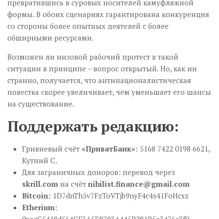
превратившись в суровых носителей камуфляжной
формы. В обоих сценариях гарантирована конкуренция
со стороны более опытных деятелей с более
обширными ресурсами.
Возможен ли низовой рабочий протест в такой
ситуации в принципе – вопрос открытый. Но, как ни
странно, получается, что антинационалистическая
повестка скорее увеличивает, чем уменьшает его шансы
на существование.
Поддержать редакцию:
Гривневый счёт
«ПриватБанк»
: 5168 7422 0198 6621,
Кутний С.
Для заграничных доноров: перевод через
skrill.com
на счёт
nihilist.finance@gmail.com
Bitcoin
: 1D7dnTh5v7FzToVTjb9nyF4c4s41FoHcsz
Etherium
: