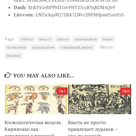
0xacC5418d564CF3A5E8793A445B281B5e3476c3f0
Dash
: XtiKPjGeMPf9d1Gw99JY23czRYqBDN4Q69
Litecoin
: LNZickqsM27JJkk7LNvr2HPMdpmd1noFxS
Tags:
габитус
инцест
классы
национализм
нация
·
Места:
профсоюзы
синдикализм
социальный диалог
Украина
YOU MAY ALSO LIKE...
1
0
Космологическая модель
Власть не просто
Кириленко как
привлекает дураков —
революция в мировой
она их создаёт