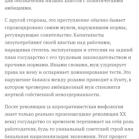
для обозначения низших классов с политическими
амбициями.
С другой стороны, это преступление обычно бывает
спровоцировано самим мужем, нарушившим нормы,
регулирующие сожительство. Капиталисты
злоупотребляют своей властью над рабочими,
наращивая степень эксплуатации и оттесняя на задний
план государство с его трудовым законодательством и
прочими нормами. Иными словами, муж узурпирует
права на жену и оспаривает доминирование тестя. Это
нарушение баланса между родами приводит к бунту, в
котором чрезмерно амбициозный муж становится
жертвой собственной невоздержанности.
После революции (а корпоративистская мифология
знает только реально произошедшие революции ХХ
века) государство со временем перенимает на себя роль
работодателя, будь то уникальный советский строй или
банальная национализация экономики. Этот процесс