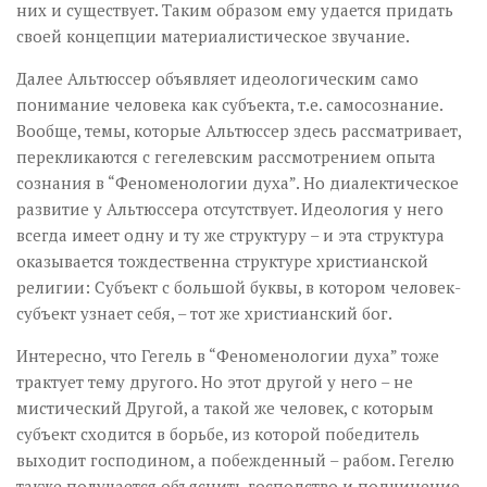
них и существует. Таким образом ему удается придать
своей концепции материалистическое звучание.
Далее Альтюссер объявляет идеологическим само
понимание человека как субъекта, т.е. самосознание.
Вообще, темы, которые Альтюссер здесь рассматривает,
перекликаются с гегелевским рассмотрением опыта
сознания в “Феноменологии духа”. Но диалектическое
развитие у Альтюссера отсутствует. Идеология у него
всегда имеет одну и ту же структуру – и эта структура
оказывается тождественна структуре христианской
религии: Субъект с большой буквы, в котором человек-
субъект узнает себя, – тот же христианский бог.
Интересно, что Гегель в “Феноменологии духа” тоже
трактует тему другого. Но этот другой у него – не
мистический Другой, а такой же человек, с которым
субъект сходится в борьбе, из которой победитель
выходит господином, а побежденный – рабом. Гегелю
также получается объяснить господство и подчинение,