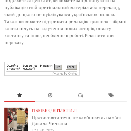
подобається цей сайт, ви можете запропонувати на
публікацію свій оригінальний матеріал або переклад,
який до цього не публікувався українською мовою.
Також ви можете підтримати редакцію гривнею - зібрані
кошти підуть на залучення нових авторів, оплату
хостингу та інше, необхідне в роботі.
Реквізити для
переказу
ГОЛОВНЕ
/
НІГІЛІСТИ ЛІ
Протистояти течії, не кам’яніючи: пам’яті
Давида Чичкана
12 СЕР, 2025