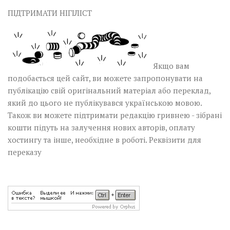
ПІДТРИМАТИ НІГІЛІСТ
Якщо вам
подобається цей сайт, ви можете запропонувати на
публікацію свій оригінальний матеріал або переклад,
який до цього не публікувався українською мовою.
Також ви можете підтримати редакцію гривнею - зібрані
кошти підуть на залучення нових авторів, оплату
хостингу та інше, необхідне в роботі.
Реквізити для
переказу