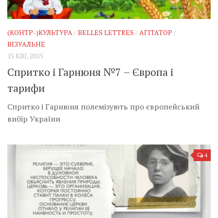
(КОНТР-)КУЛЬТУРА
/
BELLES LETTRES
/
АГІТАТОР
/
ВІЗУАЛЬНЕ
15 КВІ, 2015
Спритко і Гарнюня №7 – Європа і
тарифи
Спритко і Гарнюня полемізують про європейський
вибір України
4