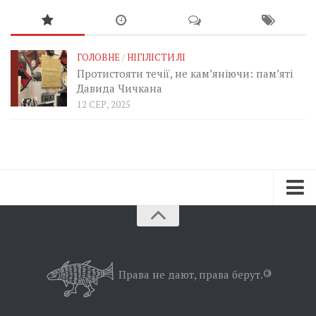
ГОЛОВНЕ
/
НІГІЛІСТИ ЛІ
Протистояти течії, не кам’яніючи: пам’яті
Давида Чичкана
12 СЕР, 2025
Зараз
Минуле
Позиція
Права не дают, права берут.
©
Дії