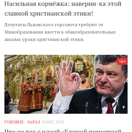
Насильная кормёжка: наверни-ка этой
славной христианской этики!
Депутаты Львовского горсовета требуют от
Минобразования ввести в общеобразовательных
школах уроки христианской этики.
0
ГОЛОВНЕ
/
ЗАРАЗ
20 КВІ, 2018
Что не так с идеей «Единой поместной