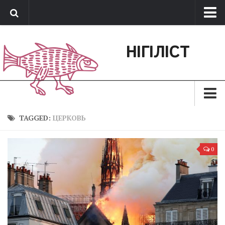
Про нас
НІГІЛІСТ
Обратная связь
Поддержать сайт
Зараз
TAGGED:
ЦЕРКОВЬ
Минуле
0
Позиція
Дії
Belles lettres
Агітатор