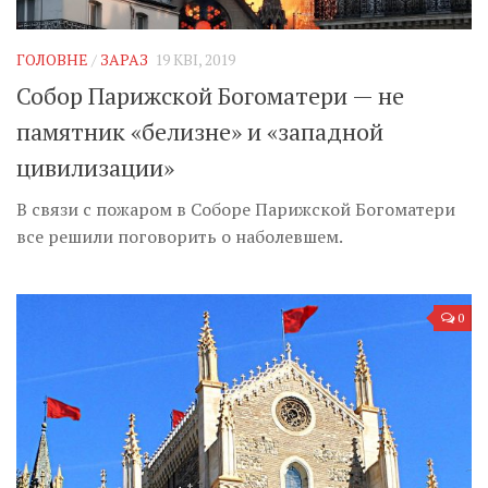
Музика революції
Візуальне
ГОЛОВНЕ
/
ЗАРАЗ
19 КВІ, 2019
Научпоп
Собор Парижской Богоматери — не
Головне
памятник «белизне» и «западной
Цитати
цивилизации»
Inter/antinational
В связи с пожаром в Соборе Парижской Богоматери
все решили поговорить о наболевшем.
0