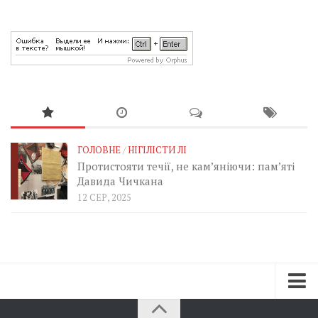
ГОЛОВНЕ
/
НІГІЛІСТИ ЛІ
Протистояти течії, не кам’яніючи: пам’яті
Давида Чичкана
12 СЕР, 2025
Зараз