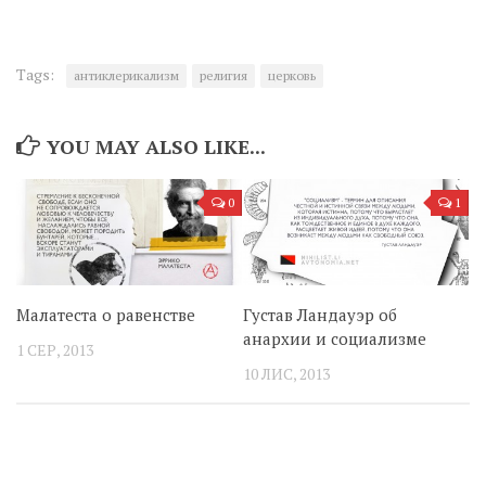
Tags:
антиклерикализм
религия
церковь
YOU MAY ALSO LIKE...
0
1
Малатеста о равенстве
Густав Ландауэр об
анархии и социализме
1 СЕР, 2013
10 ЛИС, 2013