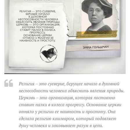
Музика революції
Візуальне
Научпоп
Головне
Цитати
Inter/antinational
Религия – это суеверие, берущее начало в духовной
неспособности человека объяснить явления природы.
Церковь – это организация, которая постоянно
ставит палки в колеса прогрессу. Основание церкви
отняло у религии ее наивность и простоту. Она
сделала религию кошмаром, который подавляет
душу человека и заковывает разум в цепи.