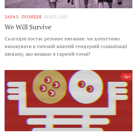
Музика революції
Візуальне
ЗАРАЗ
/
ПОЗИЦІЯ
18 БЕР, 2022
Научпоп
We Will Survive
Головне
Сьогодні постає резонне питання: чи допустимо
Цитати
виховувати в типовій жіночій гендерній соціалізації
людину, що мешкає в гарячій точці?
Inter/antinational
0