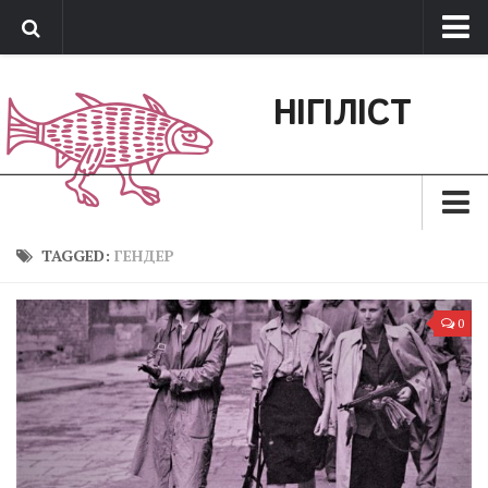
Про нас
НІГІЛІСТ
Обратная связь
Поддержать сайт
Зараз
TAGGED:
ГЕНДЕР
Минуле
0
Позиція
Дії
Belles lettres
Агітатор