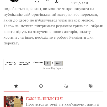
Якщо вам
подобається цей сайт, ви можете запропонувати на
публікацію свій оригінальний матеріал або переклад,
який до цього не публікувався українською мовою.
Також ви можете підтримати редакцію гривнею - зібрані
кошти підуть на залучення нових авторів, оплату
хостингу та інше, необхідне в роботі.
Реквізити для
переказу
ГОЛОВНЕ
/
НІГІЛІСТИ ЛІ
Протистояти течії, не кам’яніючи: пам’яті