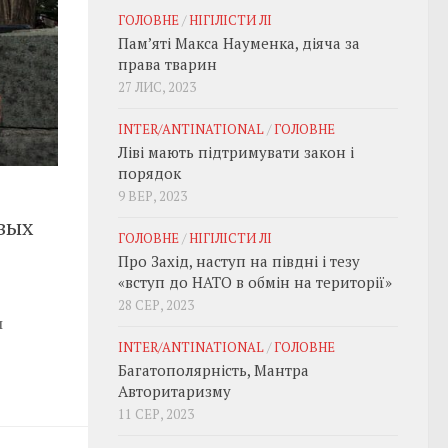
ГОЛОВНЕ
/
НІГІЛІСТИ ЛІ
Пам’яті Макса Науменка, діяча за
права тварин
27 ЛИС, 2023
INTER/ANTINATIONAL
/
ГОЛОВНЕ
Ліві мають підтримувати закон і
порядок
9 ВЕР, 2023
вых
ГОЛОВНЕ
/
НІГІЛІСТИ ЛІ
Про Захід, наступ на півдні і тезу
«вступ до НАТО в обмін на території»
28 СЕР, 2023
ы
INTER/ANTINATIONAL
/
ГОЛОВНЕ
Багатополярність, Мантра
Авторитаризму
11 СЕР, 2023