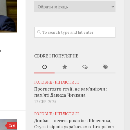
Архивы
о
СВІЖЕ І ПОПУЛЯРНЕ
ГОЛОВНЕ
/
НІГІЛІСТИ ЛІ
Протистояти течії, не кам’яніючи:
пам’яті Давида Чичкана
12 СЕР, 2025
ГОЛОВНЕ
/
НІГІЛІСТИ ЛІ
Донбас – десять років без Шевченка,
0
Стуса і віршів українською. Інтерв’ю з