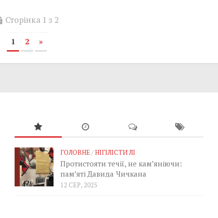
Сторінка 1 з 2
1
2
»
ГОЛОВНЕ
/
НІГІЛІСТИ ЛІ
Протистояти течії, не кам’яніючи:
пам’яті Давида Чичкана
12 СЕР, 2025