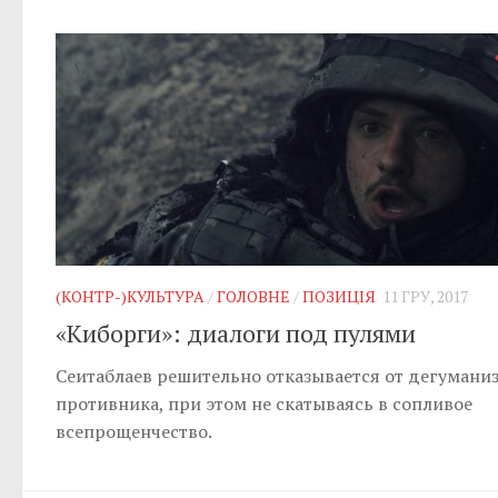
(КОНТР-)КУЛЬТУРА
/
ГОЛОВНЕ
/
ПОЗИЦІЯ
11 ГРУ, 2017
«Киборги»: диалоги под пулями
Сеитаблаев решительно отказывается от дегумани
противника, при этом не скатываясь в сопливое
всепрощенчество.