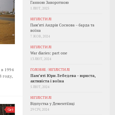
Ганною Заворотною
1 ЛЮТ, 2025
НІГІЛІСТИ ЛІ
Пам’яті Андрія Соснова – барда та
воїна
7 ЖОВ, 2024
НІГІЛІСТИ ЛІ
War diaries: part one
13 ЛЮТ, 2024
 в 1994
ГОЛОВНЕ
/
НІГІЛІСТИ ЛІ
Пам’яті Юри Лебедева – юриста,
8 году,
активіста і воїна
5 ЛЮТ, 2024
НІГІЛІСТИ ЛІ
Відпустка у Дементіївці
29 СІЧ, 2024
0