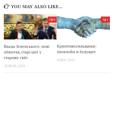
YOU MAY ALSO LIKE...
0
1
Криптомогильщики:
Влада Зеленського: нові
блокчейн и будущее
обличчя, старі ідеї у
старому світі
8 ВЕР, 2017
18 ЖОВ, 2019