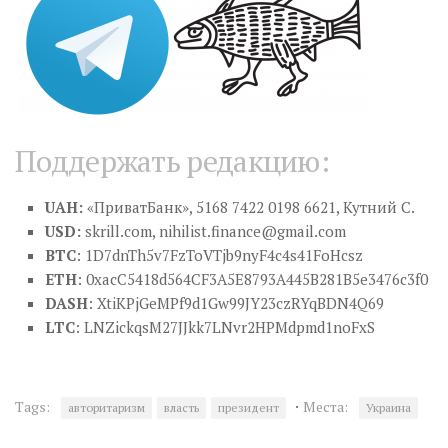
Поддержать редакцию:
UAH:
«ПриватБанк», 5168 7422 0198 6621, Кутний С.
USD:
skrill.com,
nihilist.finance@gmail.com
BTC
: 1D7dnTh5v7FzToVTjb9nyF4c4s41FoHcsz
ETH
: 0xacC5418d564CF3A5E8793A445B281B5e3476c3f0
DASH
: XtiKPjGeMPf9d1Gw99JY23czRYqBDN4Q69
LTC
: LNZickqsM27JJkk7LNvr2HPMdpmd1noFxS
·
Tags:
Места:
авторитаризм
власть
президент
Украина