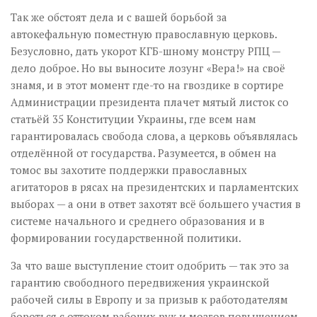
Так же обстоят дела и с вашей борьбой за
автокефальную поместную православную церковь.
Безусловно, дать укорот КГБ-шному монстру РПЦ —
дело доброе. Но вы выносите лозунг «Вера!» на своё
знамя, и в этот момент где-то на гвоздике в сортире
Администрации президента плачет мятый листок со
статьёй 35 Конституции Украины, где всем нам
гарантировалась свобода слова, а церковь объявлялась
отделённой от государства. Разумеется, в обмен на
томос вы захотите поддержки православных
агитаторов в рясах на президентских и парламентских
выборах — а они в ответ захотят всё большего участия в
системе начального и среднего образования и в
формировании государственной политики.
За что ваше выступление стоит одобрить — так это за
гарантию свободного передвижения украинской
рабочей силы в Европу и за призыв к работодателям
бороться с оттоком рабочих рук и мозгов повышением