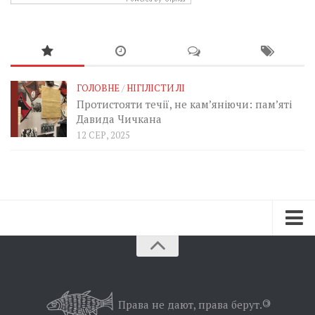
ГОЛОВНЕ
/
НІГІЛІСТИ ЛІ
Протистояти течії, не кам’яніючи: пам’яті
Давида Чичкана
12 СЕР, 2025
Зараз
Минуле
Позиція
Права не дают, права берут.
©