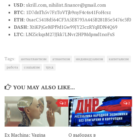
USD:
skrill.com,
nihilist.finance@gmail.com
BTC
: 1D7dnTh5v7FzToVTjb9nyF4c4s41FoHcsz
ETH
: 0xacC5418d564CF3A5E8793A445B281B5e3476c3f0
DASH
: XtiKPjGeMPf9d1Gw99JY23czRYqBDN4Q69
LTC
: LNZickqsM27JJkk7LNvr2HPMdpmd1noFxS
Tags:
антиатлантизм
атлантизм
индивидуализм
капитализм
работа
соціалізм
труд
YOU MAY ALSO LIKE...
2
2
Ex Machina: Vagina
О выборах в