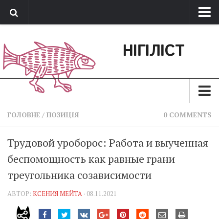
Про нас
НІГІЛІСТ
Обратная связь
Поддержать сайт
Зараз
ГОЛОВНЕ
/
ПОЗИЦІЯ
0 COMMENTS
Минуле
Трудовой уроборос: Работа и выученная
Позиція
беспомощность как равные грани
Дії
треугольника созависимости
Belles lettres
АВТОР:
КСЕНИЯ МЕЙТА
· 08.11.2021
Агітатор