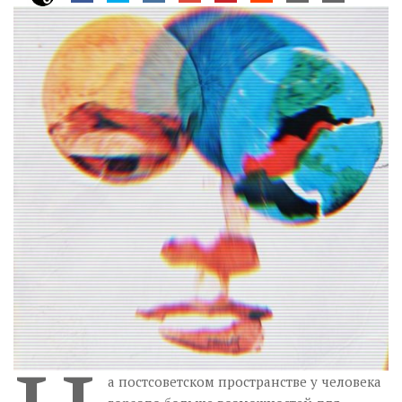
Музика революції
Візуальне
Научпоп
Головне
Цитати
Inter/antinational
а постсоветском пространстве у человека