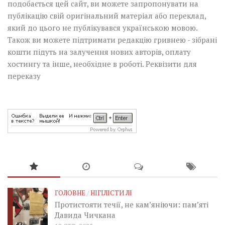
подобається цей сайт, ви можете запропонувати на
публікацію свій оригінальний матеріал або переклад,
який до цього не публікувався українською мовою.
Також ви можете підтримати редакцію гривнею - зібрані
кошти підуть на залучення нових авторів, оплату
хостингу та інше, необхідне в роботі.
Реквізити для
переказу
ГОЛОВНЕ
/
НІГІЛІСТИ ЛІ
Протистояти течії, не кам’яніючи: пам’яті
Давида Чичкана