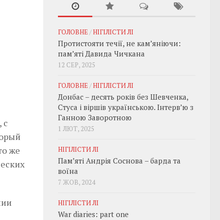
ГОЛОВНЕ
/
НІГІЛІСТИ ЛІ
Протистояти течії, не кам’яніючи:
пам’яті Давида Чичкана
12 СЕР, 2025
ГОЛОВНЕ
/
НІГІЛІСТИ ЛІ
Донбас – десять років без Шевченка,
Стуса і віршів українською. Інтерв’ю з
Ганною Заворотною
, с
1 ЛЮТ, 2025
торый
то же
НІГІЛІСТИ ЛІ
Пам’яті Андрія Соснова – барда та
ческих
воїна
7 ЖОВ, 2024
нии
НІГІЛІСТИ ЛІ
War diaries: part one