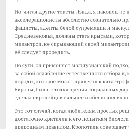
Но читая другие тексты Лэнда, я наконец-то 
акселерационисты абсолютно сознательно при
фашисты, адепты белой супремации и маскул
Средневековья, должны стать крысами, котор
мизантроп, не скрывающий своей мизантропии
её следует проредить.
По сути, он применяет мальтузианский подх
за собой ослабление естественного отбора и
породы, которое может привести к катастро
Европы, была, с точки зрения социальных да
сделал европейцев сильнее и обеспечил их 
Это тот случай, когда любителям простых реш
достаточно критичен к его попыткам биологи
природным правилом. Кропоткин совершает ту