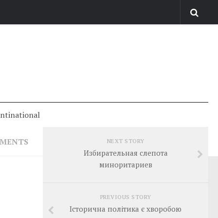
antinational
MMENTS
NEXT STORY
Избирательная слепота
миноритариев
PREVIOUS STORY
Історична політика є хворобою