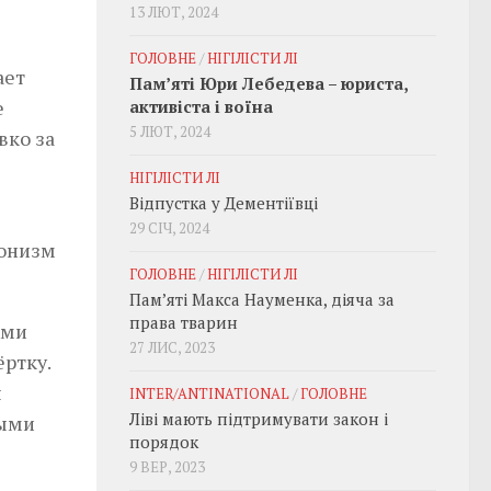
13 ЛЮТ, 2024
ГОЛОВНЕ
/
НІГІЛІСТИ ЛІ
ает
Пам’яті Юри Лебедева – юриста,
е
активіста і воїна
5 ЛЮТ, 2024
вко за
НІГІЛІСТИ ЛІ
Відпустка у Дементіївці
29 СІЧ, 2024
ионизм
ГОЛОВНЕ
/
НІГІЛІСТИ ЛІ
Пам’яті Макса Науменка, діяча за
права тварин
ими
27 ЛИС, 2023
ртку.
ы
INTER/ANTINATIONAL
/
ГОЛОВНЕ
Ліві мають підтримувати закон і
пыми
порядок
9 ВЕР, 2023