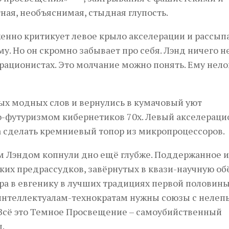
ная, необъяснимая, стыдная глупость.
енно критикует левое крыло акселерации и рассып
 Но он скромно забывает про себя. Лэнд ничего н
рационистах. Это молчание можно понять. Ему нело
х модных слов и вернулись в кумачовый уют
о-футуризмом кибернетиков 70х. Левый акселерац
ка сделать кремниевый топор из микропроцессоров.
им Лэндом копнули дно ещё глубже. Поддержанное 
их предрассудков, завёрнутых в квази-научную обё
ра в евгенику в лучших традициях первой половин
м интеллектуалам-технократам нужны союзы с неле
Всё это Темное Просвещение – самоубийственный
.