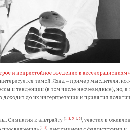
трое и непристойное введение в акселерационизм»
интересуется темой. Лэнд – пример мыслителя, ко
сы и тенденции (в том числе неочевидные), но, в 
о доходит до их интерпретации и принятия полити
ны. Симпатия к альтрайту
[
1
,
2
,
3
,
4
,
5
]
, участие в оживле
го просвещения»
[
1
,
2
]
, заигрывания с фашистскими и