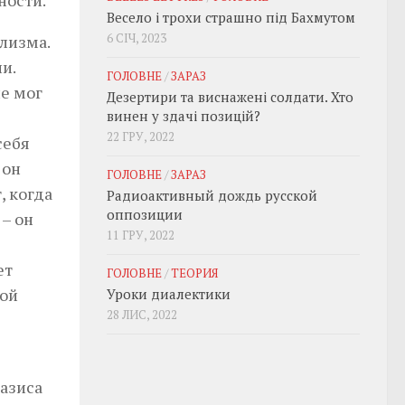
Весело і трохи страшно під Бахмутом
6 СІЧ, 2023
лизма.
и.
ГОЛОВНЕ
/
ЗАРАЗ
не мог
Дезертири та виснажені солдати. Хто
винен у здачі позицій?
22 ГРУ, 2022
себя
 он
ГОЛОВНЕ
/
ЗАРАЗ
, когда
Радиоактивный дождь русской
оппозиции
 – он
11 ГРУ, 2022
ет
ГОЛОВНЕ
/
ТЕОРИЯ
ной
Уроки диалектики
28 ЛИС, 2022
азиса