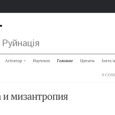
Т
 Руйнація
Агітатор
Научпоп
Головне
Цитати
Inter/
0 CO
 и мизантропия