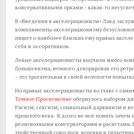
консервативными орками – какая-то несусвет
В «Введении в акселерационизм» Лэнд заслуж
комплименты акселерационизму безусловному.
пишет о наиболее близких ему правых акселе
себя и за соратников.
Левые акселерационисты выучили много новы
большевизма, немного декорировав его ретр
– это трогательная в своей нелепости попыт
Но правые акселерационисты во главе с сам
Темное Просвещение
обернулось набором дик
Расизм, сексизм, социальный дарвинизм и ве
прошлого века. Я долго не мог понять заче
религиозными консерваторами и расистами. 
тройственный союз шеи, веревки и гильотины