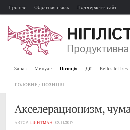
Про нас
Обратная связь
Поддержать сайт
НІГІЛІС
Продуктивна
Зараз
Минуле
Позиція
Дії
Belles lettres
ГОЛОВНЕ
/
ПОЗИЦІЯ
Акселерационизм, чума
АВТОР:
ШИИТМАН
· 08.11.2017