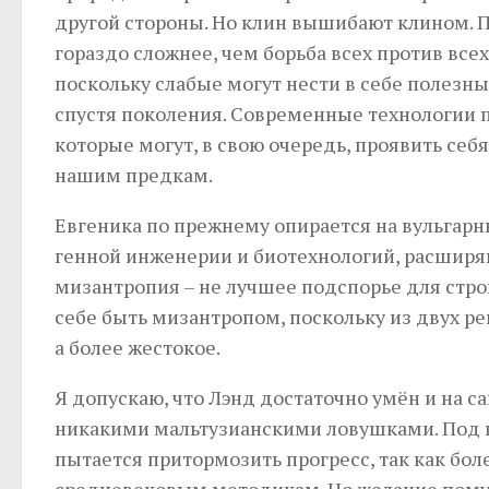
другой стороны. Но клин вышибают клином. П
гораздо сложнее, чем борьба всех против вс
поскольку слабые могут нести в себе полезны
спустя поколения. Современные технологии 
которые могут, в свою очередь, проявить себ
нашим предкам.
Евгеника по прежнему опирается на вульгарны
генной инженерии и биотехнологий, расширя
мизантропия – не лучшее подспорье для стро
себе быть мизантропом, поскольку из двух р
а более жестокое.
Я допускаю, что Лэнд достаточно умён и на 
никакими мальтузианскими ловушками. Под 
пытается притормозить прогресс, так как бол
средневековым методикам. Но желание помуч