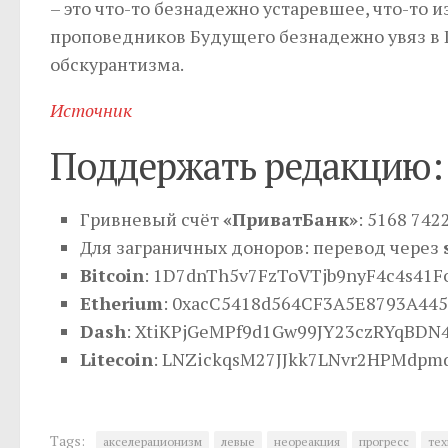
– это что-то безнадежно устаревшее, что-то 
проповедников Будущего безнадежно увяз в П
обскурантизма.
Источник
Поддержать редакцию:
Гривневый счёт
«ПриватБанк»
: 5168 742
Для заграничных доноров: перевод через
Bitcoin
: 1D7dnTh5v7FzToVTjb9nyF4c4s41F
Etherium
: 0xacC5418d564CF3A5E8793A445
Dash
: XtiKPjGeMPf9d1Gw99JY23czRYqBDN
Litecoin
: LNZickqsM27JJkk7LNvr2HPMdpm
Tags:
акселерационизм
левые
неореакция
прогресс
те