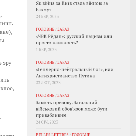
Як війна за Київ стала війною за
Бахмут
,
24 БЕР, 2023
 лишь
ГОЛОВНЕ
/
ЗАРАЗ
ане),
«ЧВК Рёдан»: русский нацизм или
ны
просто наивность?
1 БЕР, 2023
в эру
ГОЛОВНЕ
/
ЗАРАЗ
«Гендерно-нейтральный бог», или
Антихристианство Путина
лить
22 ЛЮТ, 2023
вное,
ГОЛОВНЕ
/
ЗАРАЗ
Замість призову. Загальний
військовий обовʼязок може бути
привабливим
и
24 СІЧ, 2023
BELLES LETTRES
/
ГОЛОВНЕ
ности.