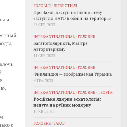
ГОЛОВНЕ
/
НІГІЛІСТИ ЛІ
Про Захід, наступ на півдні і тезу
«вступ до НАТО в обмін на території»
пы и
28 СЕР, 2023
честный
INTER/ANTINATIONAL
/
ГОЛОВНЕ
роды,
Багатополярність, Мантра
Авторитаризму
11 СЕР, 2023
влечь
INTER/ANTINATIONAL
/
ГОЛОВНЕ
й
Финляндия — воображаемая Украина
е
3 ТРА, 2023
ию,
INTER/ANTINATIONAL
/
ГОЛОВНЕ
/
ТЕОРИЯ
Російська ядерна есхатологія:
недуга на руїнах модерну
10 КВІ, 2023
ым
ГОЛОВНЕ
/
ЗАРАЗ
ько с