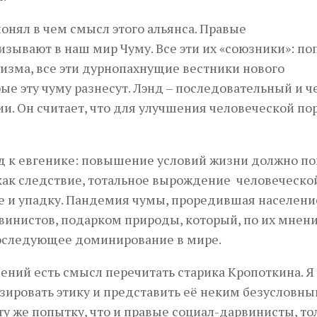
понял в чем смысл этого альянса. Правые
зывают в наш мир Чуму. Все эти их «союзники»: по
изма, все эти дурнопахнущие вестники нового
ые эту чуму разнесут. Лэнд – последовательный и 
. Он считает, что для улучшения человеческой по
од к евгенике: повышение условий жизни должно по
, как следствие, тотальное вырождение человеческо
фе и упадку. Пандемия чумы, проредившая населени
рвинистов, подарком природы, который, по их мнен
последующее доминирование в мире.
ений есть смысл перечитать старика Кропоткина. Я
зировать этику и представить её неким безусловн
 же попытку, что и правые социал-дарвинисты, тол