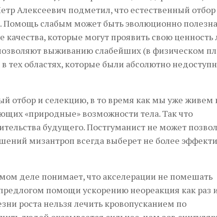
етр Алексеевич подметил, что естественный отбор
ех. Помощь слабым может быть эволюционно полезна
е качества, которые могут проявить свою ценность
позволяют выживанию слабейших (в физическом пл
я в тех областях, которые были абсолютно недоступ
й отбор и селекцию, в то время как мы уже живем 
ющих «природные» возможности тела. Так что
ительства будущего. Постгуманист не может позво
ешений мизантроп всегда выберет не более эффекти
самом деле понимает, что акселерации не помешать
предлогом помощи ускорению неореакция как раз 
езни роста нельзя лечить кровопусканием по
ить людей оказывается сильнее, чем зов сингуляр