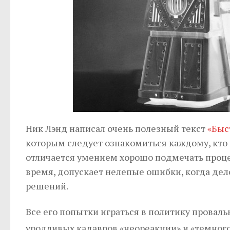
Ник Лэнд написал очень полезный текст
«Быс
которым следует ознакомиться каждому, кто 
отличается умением хорошо подмечать процес
время, допускает нелепые ошибки, когда дел
решений.
Все его попытки играться в политику проваль
уродливых кадавров «неореакции» и «темно