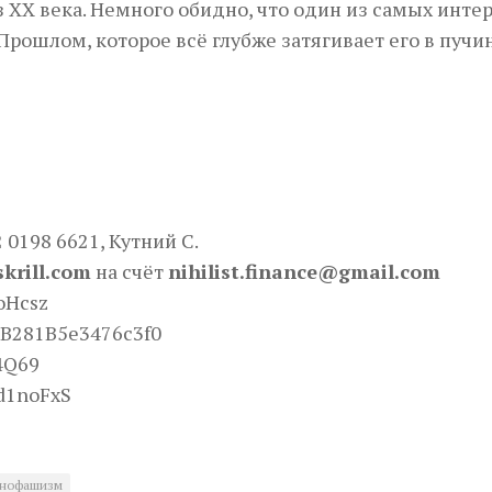
из ХХ века. Немного обидно, что один из самых инте
рошлом, которое всё глубже затягивает его в пучи
2 0198 6621, Кутний С.
skrill.com
на счёт
nihilist.finance@gmail.com
oHcsz
B281B5e3476c3f0
4Q69
d1noFxS
хнофашизм