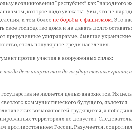
ользу возникновения “республик” как “народного 
шизмом, которое надо уважать”. Увы, это не народ
деления, и тем более
не борьбы с фашизмом
. Это н
ь свое господство дома и не давать долго оставать
ают прирученные ультраправые, бывшие украинские
ество, столь популярное среди населения.
умент против участия в вооруженных силах:
ое тогда дело анархистам до государственных границ и
государства не является целью анархистов. Их цель
 светлого коммунистического будущего, является
политических возможностей трудящихся, а победив
упированных территориях не допустит. Следователь
ым противостоянием России. Разумеется, сопротив