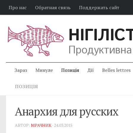
Про нас
Обратная связь
Поддержать сайт
НІГІЛІС
Продуктивна
Зараз
Минуле
Позиція
Дії
Belles lettres
ПОЗИЦІЯ
Анархия для русских
АВТОР:
МРАЧНИК
· 24.03.2015