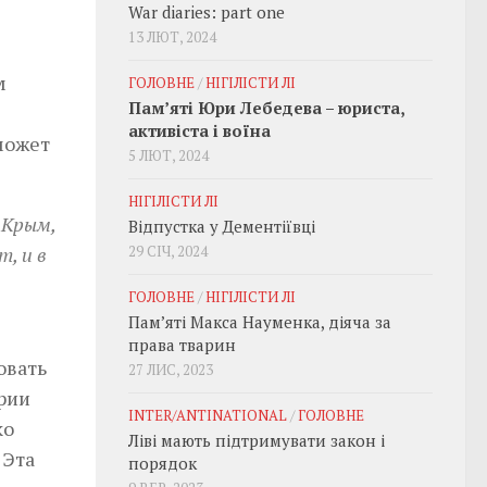
War diaries: part one
13 ЛЮТ, 2024
м
ГОЛОВНЕ
/
НІГІЛІСТИ ЛІ
Пам’яті Юри Лебедева – юриста,
активіста і воїна
 может
5 ЛЮТ, 2024
НІГІЛІСТИ ЛІ
 Крым,
Відпустка у Дементіївці
, и в
29 СІЧ, 2024
ГОЛОВНЕ
/
НІГІЛІСТИ ЛІ
Пам’яті Макса Науменка, діяча за
права тварин
овать
27 ЛИС, 2023
рии
INTER/ANTINATIONAL
/
ГОЛОВНЕ
ко
Ліві мають підтримувати закон і
 Эта
порядок