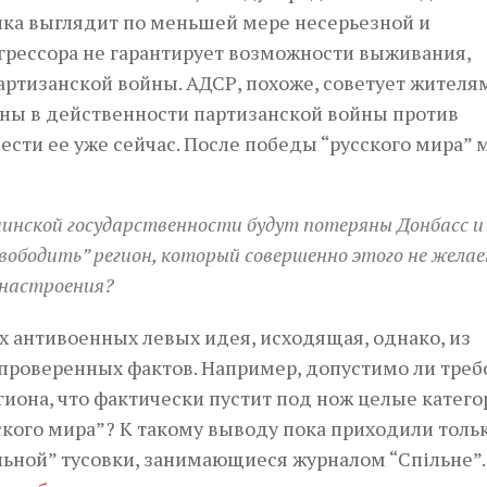
нка выглядит по меньшей мере несерьезной и
агрессора не гарантирует возможности выживания,
ртизанской войны. АДСР, похоже, советует жителя
рены в действенности партизанской войны против
ести ее уже сейчас. После победы “русского мира”
краинской государственности будут потеряны Донбасс и
вободить” регион, который совершенно этого не желает
 настроения?
х антивоенных левых идея, исходящая, однако, из
роверенных фактов. Например, допустимо ли треб
иона, что фактически пустит под нож целые катего
кого мира”? К такому выводу пока приходили толь
ьной” тусовки, занимающиеся журналом “Спільне”.