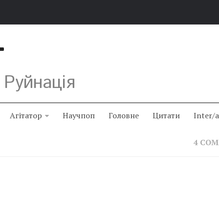
Т
 Руйнація
Агітатор
Научпоп
Головне
Цитати
Inter/
4 CO