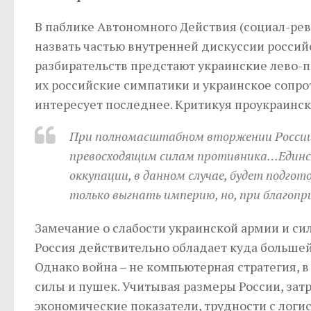
В паблике Автономного Действия (социал-ре
назвать частью внутренней дискуссии россий
разбирательств предстают украинские лево-
их российские симпатики и украинское сопро
интересует последнее. Критикуя проукраинс
При полномасштабном вторжении России
превосходящим силам противника…Единс
оккупации, в данном случае, будет подго
только выгнать империю, но, при благоп
Замечание о слабости украинской армии и сил
Россия действительно обладает куда большей
Однако война – не компьютерная стратегия, в
силы и пушек. Учитывая размеры России, затр
экономические показатели, трудности с лог