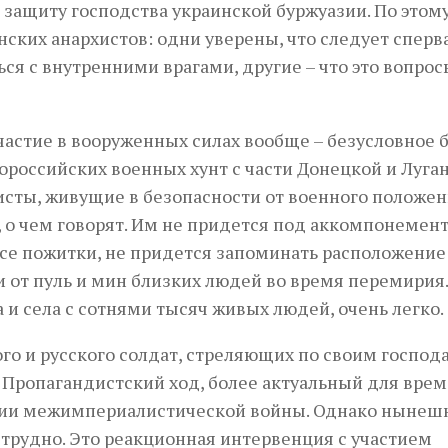
защиту господства украинской буржуазии. По этом
ских анархистов: одни уверены, что следует сперв
ься с внутренними врагами, другие – что это вопрос
частие в вооруженных силах вообще – безусловное б
российских военных хунт с части Донецкой и Луга
хисты, живущие в безопасности от военного положен
о, о чем говорят. Им не придется под аккомпонемен
все пожитки, не придется запоминать расположение
и от пуль и мин близких людей во время перемирия.
 и села с сотнями тысяч живых людей, очень легко.
го и русского солдат, стреляющих по своим господ
 Пропагандистский ход, более актуальный для вре
ении межимпериалистической войны. Однако ныне
 трудно. Это реакционная интервенция с участием