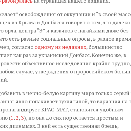
 разбиралась
на страницах нашего издания.
 желает” освобождения от оккупации и “в своей масс
ев из Крыма и Донбасса говорит о том, что далеко
 орла, центра “Э” и казачков с нагайками даже без
что есть разные социальные опросы, в разное врем
мер, согласно
одному из недавних
, большинство
ет как раз за украинский Донбасс. Конечно же, в
ровести объективное исследование крайне трудно,
 любом случае, утверждения о пророссийском боль
ий.
добавить в черно-белую картину мира только серый
аина” явно попахивает тухлятиной, то вариация на 
 пропагандирует КРАС-МАТ, становится удобным
ию (
1
,
2
,
3
), но она до сих пор остается простым и
х дилеммах. В ней есть существенная брешь,