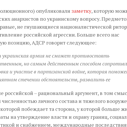
волюционного) опубликовали
заметку
, которую мож
ских анархистов по украинскому вопросу. Предмет
правые, не гнушающиеся националистической ритор
тивление российской агрессии. Больше всего нас
кую позицию, АДСР говорит следующее:
 украинская армия не сможет противостоять
твенным, но самым действенным способом сопротив
товка и участие в партизанской войне, которая поможе
риятном стечении обстоятельств, развалить ее
е российской – рациональный аргумент, в том смыс
 численностью личного состава и тяжелого вооруже
 которой побеждает та сторона, у которой больше ж
аты на утверждение власти и охрану границ, социал
истикой и снабжением, международные последствия