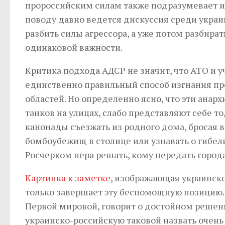
пророссийским силам также подразумевает и 
поводу давно ведется дискуссия среди украин
разбить силы агрессора, а уже потом разбират
одинаковой важности.
Критика подхода АДСР не значит, что АТО и у
единственно правильный способ изгнания про
областей. Но определенно ясно, что эти анар
танков на улицах, слабо представляют себе т
канонады съезжать из родного дома, бросая 
бомбоубежищ в столице или узнавать о гибел
Росчерком пера решать, кому передать города
Картинка к заметке
, изображающая украинско
только завершает эту беспомощную позицию.
Первой мировой, говорит о достойном реш
украинско-российскую таковой назвать очень