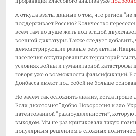
профанация классового анализа уже
подробно
А откуда взяты данные о том, что регион “не
поддерживает Россию? Количество переселенц
всем там по душе жить под эгидой двухглавого
военной диктатуры. Также следует добавить, 
демонстрирующие разные результаты. Напри
населения оккупированных территорий выступа
условиях войны и гуманитарной катастрофы п
говоря уже о возможности фальсификаций. В
Донбасса имеют под собой не больше основан
Но зачем так осложнять анализ, когда проще 
Если дихотомия “добро-Новороссия и зло-Укр
патентованной “равноудаленности”, которую
выходом. Мы не раз критиковали такую позиц
популярным решением в сложных политически