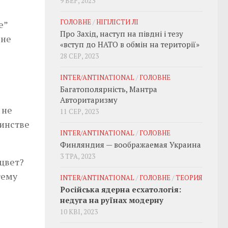
9 ВЕР, 2023
ГОЛОВНЕ
/
НІГІЛІСТИ ЛІ
е”
Про Захід, наступ на півдні і тезу
 не
«вступ до НАТО в обмін на території»
28 СЕР, 2023
я
INTER/ANTINATIONAL
/
ГОЛОВНЕ
Багатополярність, Мантра
Авторитаризму
 не
11 СЕР, 2023
шинстве
INTER/ANTINATIONAL
/
ГОЛОВНЕ
Финляндия — воображаемая Украина
3 ТРА, 2023
 цвет?
тему
INTER/ANTINATIONAL
/
ГОЛОВНЕ
/
ТЕОРИЯ
Російська ядерна есхатологія:
недуга на руїнах модерну
10 КВІ, 2023