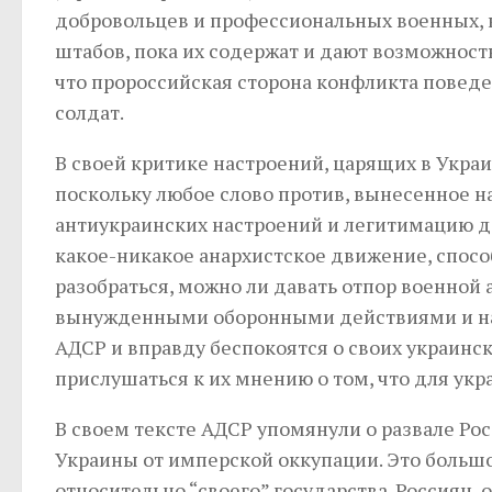
добровольцев и профессиональных военных, ко
штабов, пока их содержат и дают возможность
что пророссийская сторона конфликта поведет
солдат.
В своей критике настроений, царящих в Укра
поскольку любое слово против, вынесенное н
антиукраинских настроений и легитимацию д
какое-никакое анархистское движение, спосо
разобраться, можно ли давать отпор военной 
вынужденными оборонными действиями и нац
АДСР и вправду беспокоятся о своих украинск
прислушаться к их мнению о том, что для укра
В своем тексте АДСР упомянули о развале Ро
Украины от имперской оккупации. Это больш
относительно “своего” государства. Россиян,