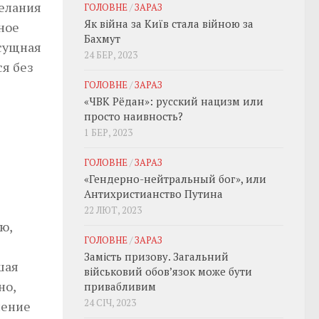
желания
ГОЛОВНЕ
/
ЗАРАЗ
Як війна за Київ стала війною за
ное
Бахмут
асущная
24 БЕР, 2023
ся без
ГОЛОВНЕ
/
ЗАРАЗ
«ЧВК Рёдан»: русский нацизм или
просто наивность?
1 БЕР, 2023
ГОЛОВНЕ
/
ЗАРАЗ
«Гендерно-нейтральный бог», или
Антихристианство Путина
22 ЛЮТ, 2023
ю,
ГОЛОВНЕ
/
ЗАРАЗ
Замість призову. Загальний
шая
військовий обовʼязок може бути
но,
привабливим
24 СІЧ, 2023
ление