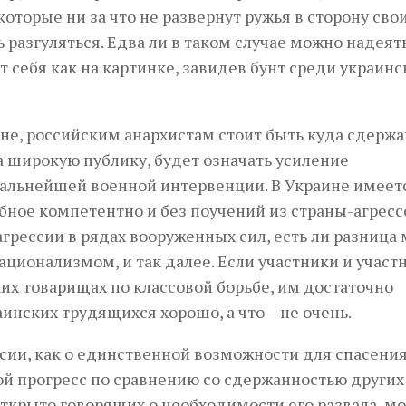
торые ни за что не развернут ружья в сторону сво
 разгуляться. Едва ли в таком случае можно надеять
 себя как на картинке, завидев бунт среди украинс
ине, российским анархистам стоит быть куда сдержа
а широкую публику, будет означать усиление
альнейшей военной интервенции. В Украине имеет
бное компетентно и без поучений из страны-агресс
агрессии в рядах вооруженных сил, есть ли разница
ионализмом, и так далее. Если участники и участ
их товарищах по классовой борьбе, им достаточно
инских трудящихся хорошо, а что – не очень.
ссии, как о единственной возможности для спасени
ой прогресс по сравнению со сдержанностью других
 открыто говорящих о необходимости его развала, м