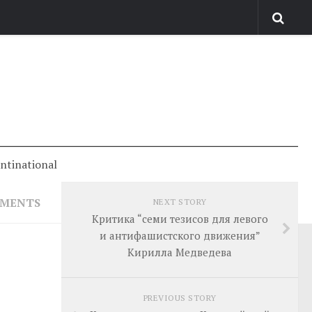
antinational
MMENTS
NEXT STORY
Критика “семи тезисов для левого
и антифашистского движения”
Кирилла Медведева
PREVIOUS STORY