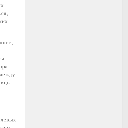
их
ся,
ких
ннее,
ся
ора
 между
ницы
я
 левых
ожно