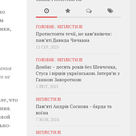
но
ом
ГОЛОВНЕ
/
НІГІЛІСТИ ЛІ
ики,
Протистояти течії, не кам’яніючи:
пам’яті Давида Чичкана
12 СЕР, 2025
ГОЛОВНЕ
/
НІГІЛІСТИ ЛІ
Донбас – десять років без Шевченка,
ления
Стуса і віршів українською. Інтерв’ю з
т не
Ганною Заворотною
1 ЛЮТ, 2025
ле, что
НІГІЛІСТИ ЛІ
Пам’яті Андрія Соснова – барда та
ния.
воїна
ивой
7 ЖОВ, 2024
ьно-
НІГІЛІСТИ ЛІ