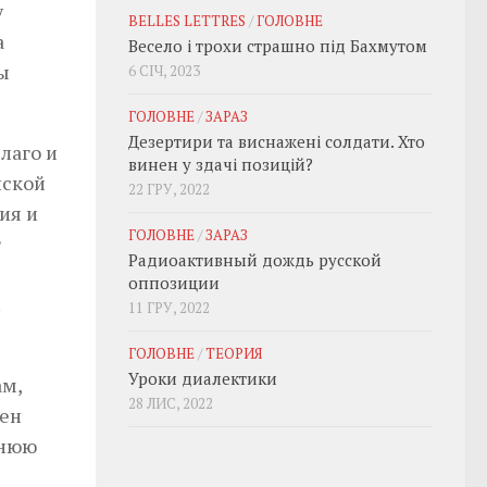
у
BELLES LETTRES
/
ГОЛОВНЕ
а
Весело і трохи страшно під Бахмутом
ы
6 СІЧ, 2023
ГОЛОВНЕ
/
ЗАРАЗ
Дезертири та виснажені солдати. Хто
лаго и
винен у здачі позицій?
нской
22 ГРУ, 2022
ия и
ГОЛОВНЕ
/
ЗАРАЗ
т
Радиоактивный дождь русской
оппозиции
11 ГРУ, 2022
ГОЛОВНЕ
/
ТЕОРИЯ
Уроки диалектики
ам,
28 ЛИС, 2022
мен
шнюю