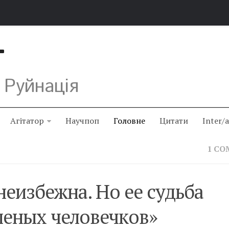
Т
 Руйнація
Агітатор
Научпоп
Головне
Цитати
Inter/
1 C
еизбежна. Но ее судьба
еленых человечков»