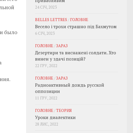
привабливим
альной
24 СІЧ, 2023
BELLES LETTRES
/
ГОЛОВНЕ
Весело і трохи страшно під Бахмутом
ни было
6 СІЧ, 2023
ГОЛОВНЕ
/
ЗАРАЗ
Дезертири та виснажені солдати. Хто
винен у здачі позицій?
а
22 ГРУ, 2022
ния.
ГОЛОВНЕ
/
ЗАРАЗ
Радиоактивный дождь русской
оппозиции
11 ГРУ, 2022
ГОЛОВНЕ
/
ТЕОРИЯ
Уроки диалектики
28 ЛИС, 2022