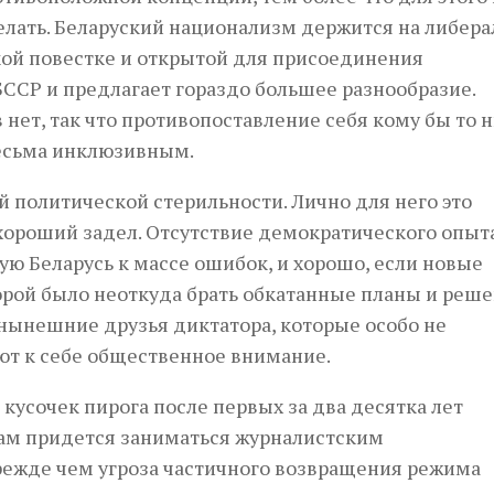
елать. Беларуский национализм держится на либер
ой повестке и открытой для присоединения
БССР и предлагает гораздо большее разнообразие.
нет, так что противопоставление себя кому бы то 
весьма инклюзивным.
й политической стерильности. Лично для него это
 хороший задел. Отсутствие демократического опыт
ю Беларусь к массе ошибок, и хорошо, если новые
орой было неоткуда брать обкатанные планы и реше
нынешние друзья диктатора, которые особо не
ют к себе общественное внимание.
 кусочек пирога после первых за два десятка лет
ам придется заниматься журналистским
режде чем угроза частичного возвращения режима