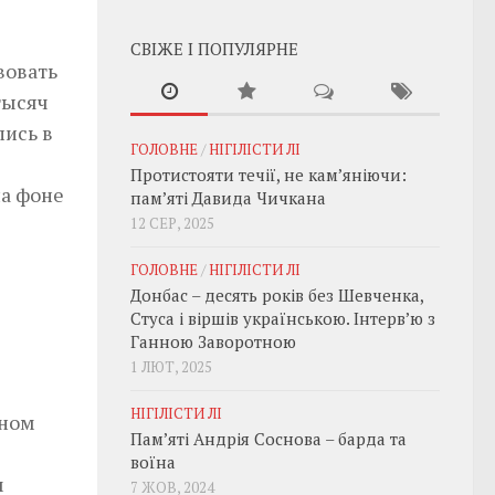
СВІЖЕ І ПОПУЛЯРНЕ
вовать
тысяч
лись в
ГОЛОВНЕ
/
НІГІЛІСТИ ЛІ
Протистояти течії, не кам’яніючи:
на фоне
пам’яті Давида Чичкана
12 СЕР, 2025
ГОЛОВНЕ
/
НІГІЛІСТИ ЛІ
Донбас – десять років без Шевченка,
Стуса і віршів українською. Інтерв’ю з
Ганною Заворотною
1 ЛЮТ, 2025
НІГІЛІСТИ ЛІ
вном
Пам’яті Андрія Соснова – барда та
воїна
м
7 ЖОВ, 2024