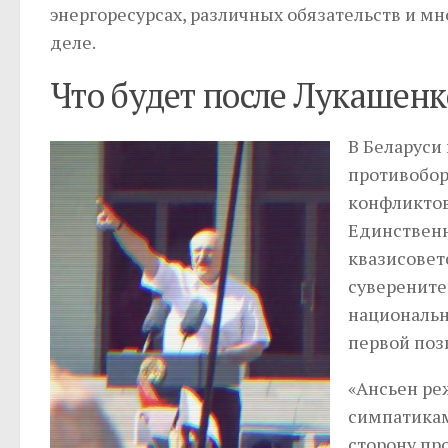
энергоресурсах, различных обязательств и мн
деле.
Что будет после Лукашенк
В Беларуси
противобор
конфликтов
Единственн
квазисовет
суверените
национальн
первой поз
«Ансьен ре
симпатикам
сторону пр