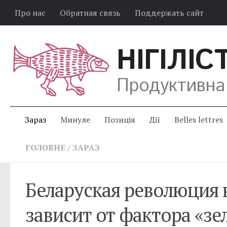
Про нас
Обратная связь
Поддержать сайт
НІГІЛІС
Продуктивна
Зараз
Минуле
Позиція
Дії
Belles lettres
ГОЛОВНЕ
/
ЗАРАЗ
Беларуская революция н
зависит от фактора «з