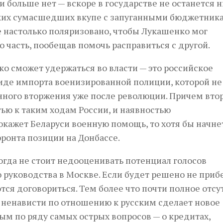
и больше нет — вскоре в государстве не останется н
ских сумасшедших вкупе с запуганными бюджетник
не настолько поляризовано, чтобы Лукашенко мог
о часть, пообещав помочь расправиться с другой.
о сможет удержаться во власти — это российское
иде импорта военизированной полиции, которой не
енного вторжения уже после революции. Причем вто
ью к таким ходам России, и наявностью
окажет Беларуси военную помощь, то хотя бы начне
ронта позиции на Донбассе.
когда не стоит недооценивать потенциал голосов
 руководства в Москве. Если будет решено не прибе
ся договориться. Тем более что почти полное отсу
 ненависти по отношению к русским сделает новое
ым по ряду самых острых вопросов — о кредитах,