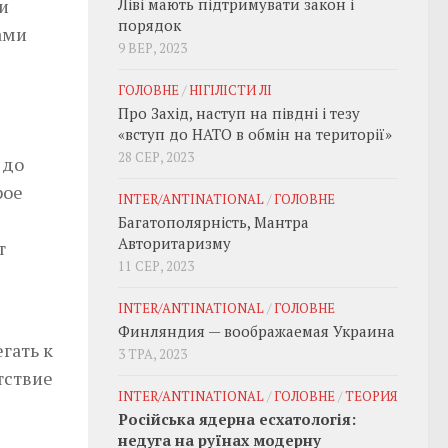
и
Ліві мають підтримувати закон і
порядок
ами
9 ВЕР, 2023
ГОЛОВНЕ
/
НІГІЛІСТИ ЛІ
Про Захід, наступ на півдні і тезу
«вступ до НАТО в обмін на території»
28 СЕР, 2023
 до
рое
INTER/ANTINATIONAL
/
ГОЛОВНЕ
Багатополярність, Мантра
Авторитаризму
т
11 СЕР, 2023
INTER/ANTINATIONAL
/
ГОЛОВНЕ
Финляндия — воображаемая Украина
гать к
3 ТРА, 2023
тствие
INTER/ANTINATIONAL
/
ГОЛОВНЕ
/
ТЕОРИЯ
Російська ядерна есхатологія:
недуга на руїнах модерну