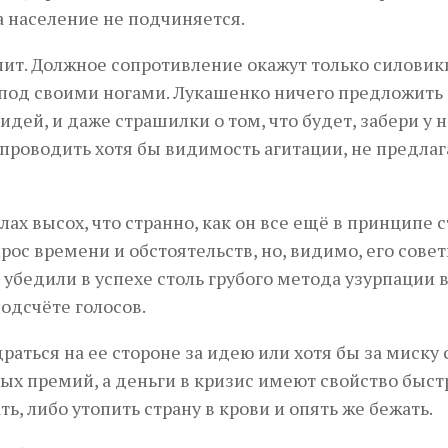
а население не подчиняется.
пит. Должное сопротивление окажут только силовик
 под своими ногами. Лукашенко ничего предложить
ей, и даже страшилки о том, что будет, забери у н
я проводить хотя бы видимость агитации, не предлаг
ах высох, что странно, как он все ещё в принципе 
рос времени и обстоятельств, но, видимо, его сове
 убедили в успехе столь грубого метода узурпации 
одсчёте голосов.
раться на ее стороне за идею или хотя бы за миску 
ых премий, а деньги в кризис имеют свойство быст
ь, либо утопить страну в крови и опять же бежать.