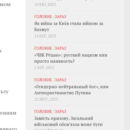
самом
10 КВІ, 2023
ГОЛОВНЕ
/
ЗАРАЗ
Як війна за Київ стала війною за
Бахмут
24 БЕР, 2023
ГОЛОВНЕ
/
ЗАРАЗ
х
«ЧВК Рёдан»: русский нацизм или
просто наивность?
1 БЕР, 2023
ГОЛОВНЕ
/
ЗАРАЗ
«Гендерно-нейтральный бог», или
льзу
Антихристианство Путина
22 ЛЮТ, 2023
ГОЛОВНЕ
/
ЗАРАЗ
ренним
Замість призову. Загальний
військовий обовʼязок може бути
 ничего