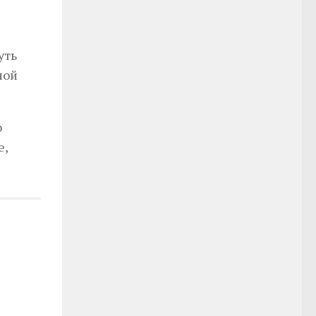
уть
ной
о
е,