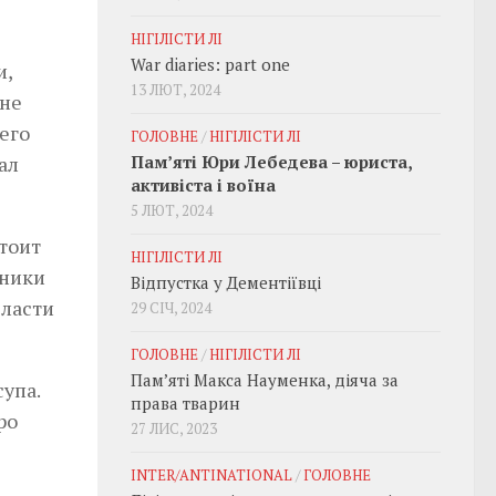
НІГІЛІСТИ ЛІ
War diaries: part one
и,
13 ЛЮТ, 2024
 не
его
ГОЛОВНЕ
/
НІГІЛІСТИ ЛІ
ал
Пам’яті Юри Лебедева – юриста,
активіста і воїна
5 ЛЮТ, 2024
стоит
НІГІЛІСТИ ЛІ
тники
Відпустка у Дементіївці
власти
29 СІЧ, 2024
ГОЛОВНЕ
/
НІГІЛІСТИ ЛІ
Пам’яті Макса Науменка, діяча за
супа.
права тварин
ро
27 ЛИС, 2023
INTER/ANTINATIONAL
/
ГОЛОВНЕ