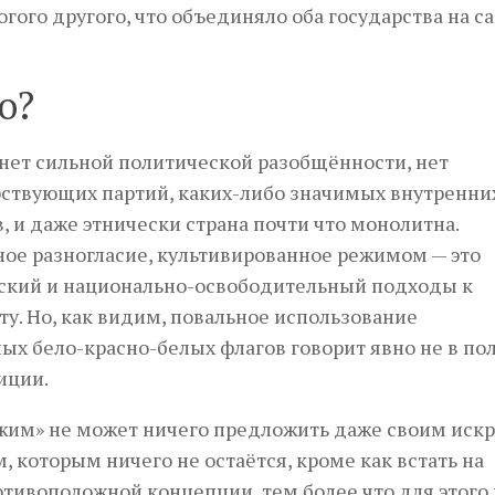
огого другого, что объединяло оба государства на 
о?
 нет сильной политической разобщённости, нет
ствующих партий, каких-либо значимых внутренни
, и даже этнически страна почти что монолитна.
ое разногласие, культивированное режимом — это
ский и национально-освободительный подходы к
ту. Но, как видим, повальное использование
ых бело-красно-белых флагов говорит явно не в по
иции.
жим» не может ничего предложить даже своим иск
, которым ничего не остаётся, кроме как встать на
отивоположной концепции, тем более что для этого