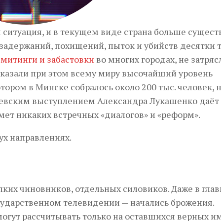
 ситуация, и в текущем виде страна больше сущест
 задержаний, похищений, пыток и убийств десятки 
 митинги и забастовки
во многих городах, не затряс
оказали при этом всему миру высочайший уровень
отором в Минске собралось около 200 тыс. человек, 
невским выступлением Александра Лукашенко даёт
имет никаких встречных «диалогов» и «реформ».
ух направлениях.
ких чиновников, отдельных силовиков. Даже в гла
сударственном телевидении — начались брожения.
могут рассчитывать только на оставшихся верных и