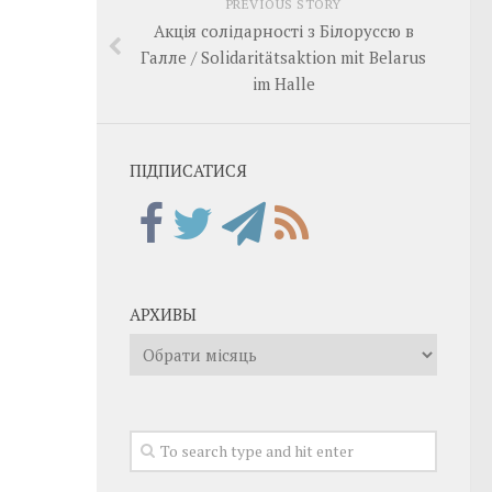
PREVIOUS STORY
Акція солідарності з Білоруссю в
Галле / Solidaritätsaktion mit Belarus
im Halle
ПІДПИСАТИСЯ
АРХИВЫ
Архивы