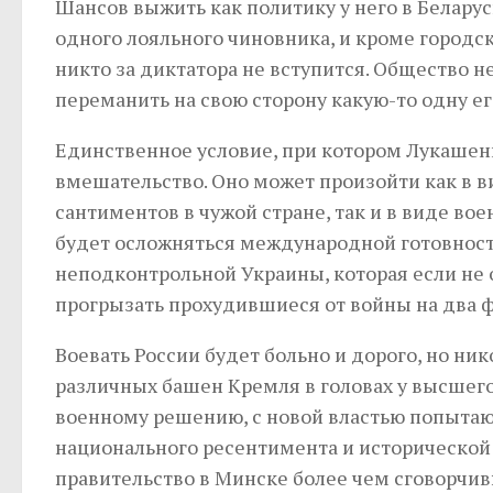
Шансов выжить как политику у него в Беларус
одного лояльного чиновника, и кроме город
никто за диктатора не вступится. Общество 
переманить на свою сторону какую-то одну ег
Единственное условие, при котором Лукашенк
вмешательство. Оно может произойти как в в
сантиментов в чужой стране, так и в виде во
будет осложняться международной готовност
неподконтрольной Украины, которая если не 
прогрызать прохудившиеся от войны на два ф
Воевать России будет больно и дорого, но ни
различных башен Кремля в головах у высшего
военному решению, с новой властью попытают
национального ресентимента и исторической
правительство в Минске более чем сговорчив