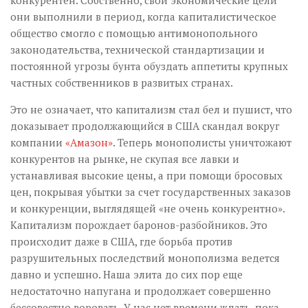
конкурентен. Собственно, свои экономические цели
они выполнили в период, когда капиталистическое
общество смогло с помощью антимонопольного
законодательства, технической стандартизации и
постоянной угрозы бунта обуздать аппетиты крупных
частных собственников в развитых странах.
Это не означает, что капитализм стал бел и пушист, что
доказывает продолжающийся в США скандал вокруг
компании
«Амазон»
. Теперь монополисты уничтожают
конкурентов на рынке, не скупая все лавки и
устанавливая высокие цены, а при помощи бросовых
цен, покрывая убытки за счет государственных заказов
и конкуренции, выглядящей «не очень конкурентно».
Капитализм порождает баронов-разбойников. Это
происходит даже в США, где борьба против
разрушительных последствий монополизма ведется
давно и успешно. Наша элита до сих пор еще
недостаточно напугана и продолжает совершенно
бессовестно воровать. У нас нет времени ждать, пока