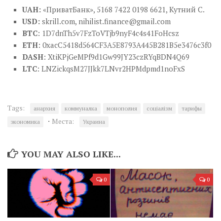
UAH:
«ПриватБанк», 5168 7422 0198 6621, Кутний С.
USD:
skrill.com,
nihilist.finance@gmail.com
BTC
: 1D7dnTh5v7FzToVTjb9nyF4c4s41FoHcsz
ETH
: 0xacC5418d564CF3A5E8793A445B281B5e3476c3f0
DASH
: XtiKPjGeMPf9d1Gw99JY23czRYqBDN4Q69
LTC
: LNZickqsM27JJkk7LNvr2HPMdpmd1noFxS
Tags:
анархия
коммуналка
монополия
соціалізм
тарифы
·
Места:
экономика
Украина
YOU MAY ALSO LIKE...
0
0