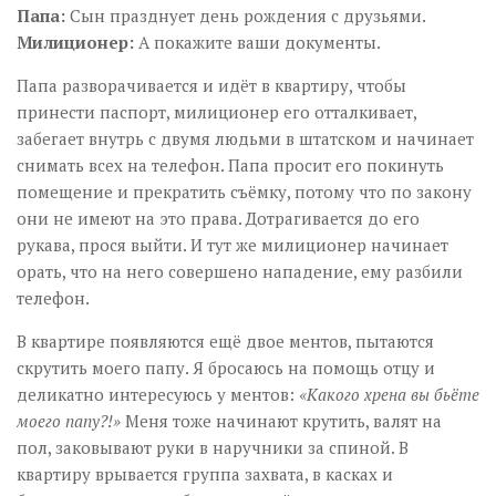
Папа
:
Сын празднует день рождения с друзьями.
Милиционер
:
А покажите ваши документы.
Папа разворачивается и идёт в квартиру, чтобы
принести паспорт, милиционер его отталкивает,
забегает внутрь с двумя людьми в штатском и начинает
снимать всех на телефон. Папа просит его покинуть
помещение и прекратить съёмку, потому что по закону
они не имеют на это права. Дотрагивается до его
рукава, прося выйти. И тут же милиционер начинает
орать, что на него совершено нападение, ему разбили
телефон.
В квартире появляются ещё двое ментов, пытаются
скрутить моего папу. Я бросаюсь на помощь отцу и
деликатно интересуюсь у ментов:
«Какого хрена вы бьёте
моего папу?!»
Меня тоже начинают крутить, валят на
пол, заковывают руки в наручники за спиной. В
квартиру врывается группа захвата, в касках и