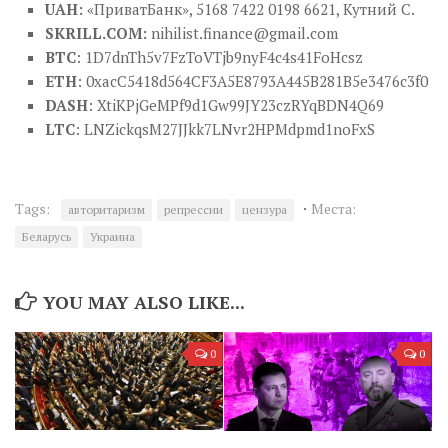
UAH:
«ПриватБанк», 5168 7422 0198 6621, Кутний С.
SKRILL.COM:
nihilist.finance@gmail.com
BTC
: 1D7dnTh5v7FzToVTjb9nyF4c4s41FoHcsz
ETH
: 0xacC5418d564CF3A5E8793A445B281B5e3476c3f0
DASH
: XtiKPjGeMPf9d1Gw99JY23czRYqBDN4Q69
LTC
: LNZickqsM27JJkk7LNvr2HPMdpmd1noFxS
·
Tags:
Места:
авторитаризм
репрессии
цензура
Беларусь
Украина
YOU MAY ALSO LIKE...
0
0