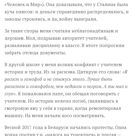
«Человек и Мир»). Она доказывала, что у Сталина была
куча плюсов: и деньги справедливо распределялись, и
заводы строились, и да, войну выиграли.
За такие споры меня считали неблагонадёжным и
дерзким. Мол, подрываю авторитет учителей,
разваливаю дисциплину в классе. В итоге попросили
забрать отсюда документы.
В другой школе у меня возник конфликт с учителем
истории и труда. Из-за расизма. Цитирую его слова:
«Я
расист и гомофоб и не стыжусь этого. Лучше быть
расистом и гомофобом, чем педиком и негром. А ты мал и
глуп»
. Я пожаловался папе, он обещал поговорить с
учителем. Но историк нелепо погиб, свалившись в
смотровую яму у себя в гараже, когда ремонтировал
машину. На меня начали косо посматривать.
Весной 2017 года в Беларуси начались протесты. Одна
волна против т.н. «налога на тунеядцев» и другая —