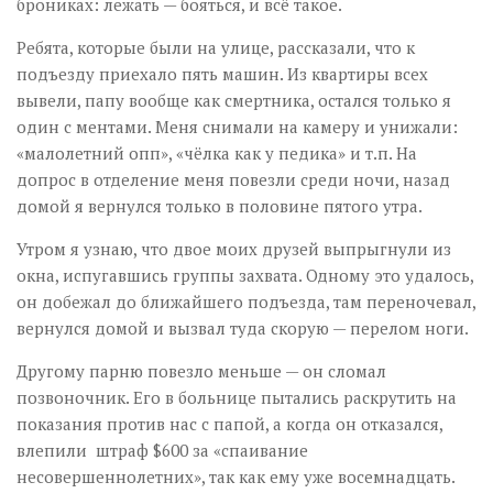
брониках: лежать — бояться, и всё такое.
Ребята, которые были на улице, рассказали, что к
подъезду приехало пять машин. Из квартиры всех
вывели, папу вообще как смертника, остался только я
один с ментами. Меня снимали на камеру и унижали:
«малолетний опп», «чёлка как у педика» и т.п. На
допрос в отделение меня повезли среди ночи, назад
домой я вернулся только в половине пятого утра.
Утром я узнаю, что двое моих друзей выпрыгнули из
окна, испугавшись группы захвата. Одному это удалось,
он добежал до ближайшего подъезда, там переночевал,
вернулся домой и вызвал туда скорую — перелом ноги.
Другому парню повезло меньше — он сломал
позвоночник. Его в больнице пытались раскрутить на
показания против нас с папой, а когда он отказался,
влепили штраф $600 за «спаивание
несовершеннолетних», так как ему уже восемнадцать.