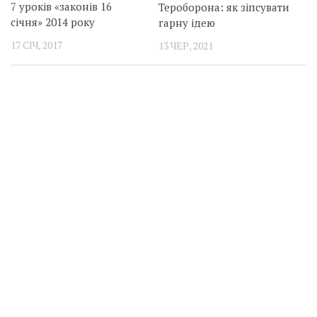
7 уроків «законів 16
Тероборона: як зіпсувати
січня» 2014 року
гарну ідею
17 СІЧ, 2017
13 ЧЕР, 2021