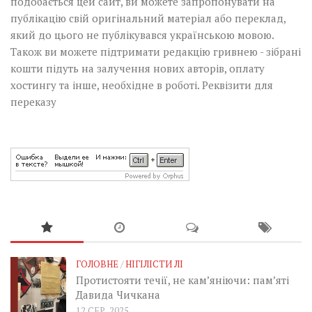
подобається цей сайт, ви можете запропонувати на
публікацію свій оригінальний матеріал або переклад,
який до цього не публікувався українською мовою.
Також ви можете підтримати редакцію гривнею - зібрані
кошти підуть на залучення нових авторів, оплату
хостингу та інше, необхідне в роботі.
Реквізити для
переказу
ГОЛОВНЕ
/
НІГІЛІСТИ ЛІ
Протистояти течії, не кам’яніючи: пам’яті
Давида Чичкана
12 СЕР, 2025