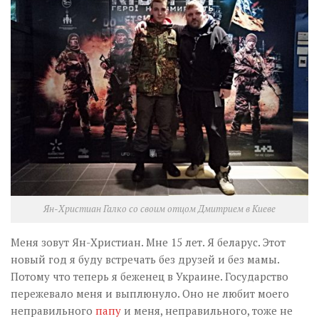
Музика революції
Візуальне
Научпоп
Головне
Цитати
Inter/antinational
Ян-Христиан Галко со своим отцом Дмитрием в Киеве
Меня зовут Ян-Христиан. Мне 15 лет. Я беларус. Этот
новый год я буду встречать без друзей и без мамы.
Потому что теперь я беженец в Украине. Государство
пережевало меня и выплюнуло. Оно не любит моего
неправильного
папу
и меня, неправильного, тоже не