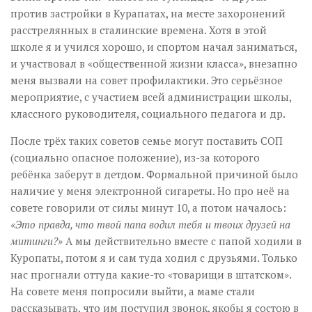
против застройки в Курапатах, на месте захоронений
расстрелянных в сталинские времена. Хотя в этой
школе я и учился хорошо, и спортом начал заниматься,
и участвовал в «общественной жизни класса», внезапно
меня вызвали на совет профилактики. Это серьёзное
мероприятие, с участием всей администрации школы,
классного руководителя, социального педагога и др.
После трёх таких советов семье могут поставить СОП
(социально опасное положение), из-за которого
ребёнка заберут в детдом. Формальной причиной было
наличие у меня электронной сигареты. Но про неё на
совете говорили от силы минут 10, а потом началось:
«Это правда, что твой папа водил тебя и твоих друзей на
митинги?»
А мы действительно вместе с папой ходили в
Куропаты, потом я и сам туда ходил с друзьями. Только
нас прогнали оттуда какие-то «товарищи в штатском».
На совете меня попросили выйти, а маме стали
рассказывать, что им поступил звонок, якобы я состою в