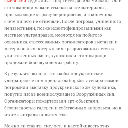
выставкой
художника-анархиста Давида Чичкана. Он и
его товарищи давали ссылки на все материалы,
призывающие к срыву мероприятия, и в конечном
счёте ничего не отменяли. После погрома, учинённого
неизвестными, позже идентифицированными как
местные ультраправые, несмотря на побитого
охранника, стрессованных организаторов выставки и
материальных потерь в виде разрисованных стен и
уничтоженных работ, художник и его товарищи
проделали большую медиа-работу.
В результате вышло, что якобы проукраинские
ультраправые под предлогом борьбы с сепаратизмом
погромили выставку проукраинского же художника,
попутно избив военнослужащего Вооружённых сил.
Организаторы пожертвовали арт-объектами,
безопасностью галереи и собственным здоровьем, но в
итоге выиграли политически.
Можно ли ставить смелость и настойчивость этих