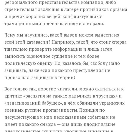
регионального представительства компании, либо
стремительная эволюция в лагере противников оргазма
и прочих хороших вещей, конфликтующих с
традиционными представлениями о морали.
Чему мы научились, какой вывод можем вынести из
всей этой катавасии? Например, такой, что стоит сперва
тщательно проверить информацию и лишь затем
выносить оценочное суждение и тем более
политическую оценку. Но, казалось бы, свободу надо
защищать, даже если никакого преступления не
произошло, защищать в теории!
Вот только так, дорогие читатели, можно скатиться и к
критике «распятия на танках мальчиков в трусиках» и
«изнасилований бабушек», в чём обвиняли украинских
военных русские пропагандисты. Позиция по
несуществующим или недоказанным событиям не
имеет никакого смысла — она лишь плодит вязкие
идеологические сущности, уводящие внимание в