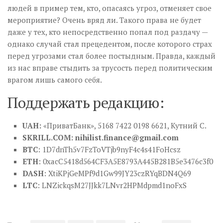
людей в пример тем, кто, опасаясь угроз, отменяет свое
мероприятие? Очень вряд ли. Такого права не будет
даже у тех, кто непосредственно попал под раздачу —
однако случай стал прецедентом, после которого страх
перед угрозами стал более постыдным. Правда, каждый
из нас вправе стыдить за трусость перед политическим
врагом лишь самого себя.
Поддержать редакцию:
UAH:
«ПриватБанк», 5168 7422 0198 6621, Кутний С.
SKRILL.COM:
nihilist.finance@gmail.com
BTC
: 1D7dnTh5v7FzToVTjb9nyF4c4s41FoHcsz
ETH
: 0xacC5418d564CF3A5E8793A445B281B5e3476c3f0
DASH
: XtiKPjGeMPf9d1Gw99JY23czRYqBDN4Q69
LTC
: LNZickqsM27JJkk7LNvr2HPMdpmd1noFxS