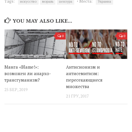
·
Tags:
Места:
искусство
мораль
цензура
Украина
YOU MAY ALSO LIKE...
0
0
Манга «Blame!»:
Антисионизм и
возможен ли анархо-
антисемитизм:
трансгуманизм?
пересекающиеся
множества
25 БЕР, 2019
21 ГРУ, 2017