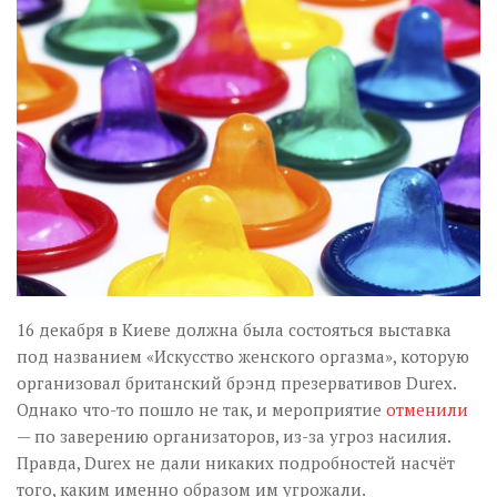
Музика революції
Візуальне
Научпоп
Головне
Цитати
Inter/antinational
16 декабря в Киеве должна была состояться выставка
под названием «Искусство женского оргазма», которую
организовал британский брэнд презервативов Durex.
Однако что-то пошло не так, и мероприятие
отменили
— по заверению организаторов, из-за угроз насилия.
Правда, Durex не дали никаких подробностей насчёт
того, каким именно образом им угрожали.