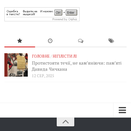
ГОЛОВНЕ
/
НІГІЛІСТИ ЛІ
Протистояти течії, не кам’яніючи: пам’яті
Давида Чичкана
12 СЕР, 2025
Зараз