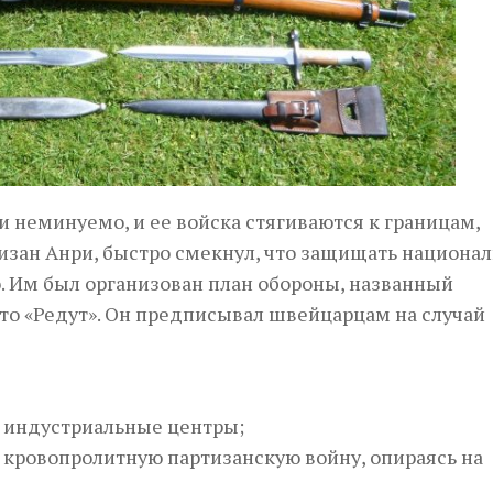
и неминуемо, и ее войска стягиваются к границам,
зан Анри, быстро смекнул, что защищать национа
о. Им был организован план обороны, названный
то «Редут». Он предписывал швейцарцам на случай
м индустриальные центры;
 кровопролитную партизанскую войну, опираясь на