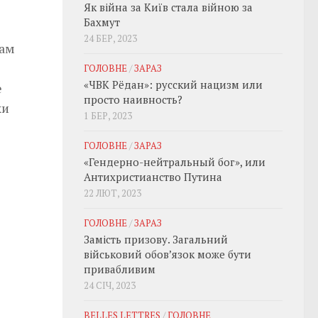
Як війна за Київ стала війною за
Бахмут
24 БЕР, 2023
цам
ГОЛОВНЕ
/
ЗАРАЗ
«ЧВК Рёдан»: русский нацизм или
е
просто наивность?
ки
1 БЕР, 2023
ГОЛОВНЕ
/
ЗАРАЗ
«Гендерно-нейтральный бог», или
Антихристианство Путина
22 ЛЮТ, 2023
ГОЛОВНЕ
/
ЗАРАЗ
Замість призову. Загальний
військовий обовʼязок може бути
привабливим
24 СІЧ, 2023
BELLES LETTRES
/
ГОЛОВНЕ