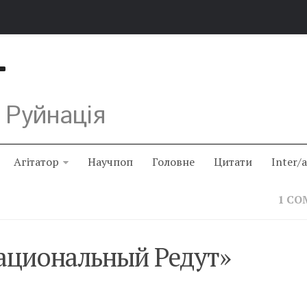
Т
 Руйнація
Агітатор
Научпоп
Головне
Цитати
Inter/
1 C
ациональный Редут»