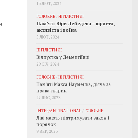
13 ЛЮТ, 2024
ГОЛОВНЕ
/
НІГІЛІСТИ ЛІ
м
Пам’яті Юри Лебедева – юриста,
активіста і воїна
5 ЛЮТ, 2024
НІГІЛІСТИ ЛІ
Відпустка у Дементіївці
29 СІЧ, 2024
ГОЛОВНЕ
/
НІГІЛІСТИ ЛІ
Пам’яті Макса Науменка, діяча за
права тварин
27 ЛИС, 2023
INTER/ANTINATIONAL
/
ГОЛОВНЕ
Ліві мають підтримувати закон і
порядок
9 ВЕР, 2023