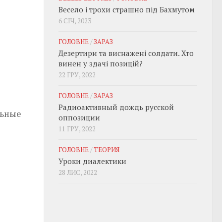
Весело і трохи страшно під Бахмутом
6 СІЧ, 2023
ГОЛОВНЕ
/
ЗАРАЗ
Дезертири та виснажені солдати. Хто
винен у здачі позицій?
22 ГРУ, 2022
ГОЛОВНЕ
/
ЗАРАЗ
Радиоактивный дождь русской
льные
оппозиции
11 ГРУ, 2022
ГОЛОВНЕ
/
ТЕОРИЯ
Уроки диалектики
28 ЛИС, 2022