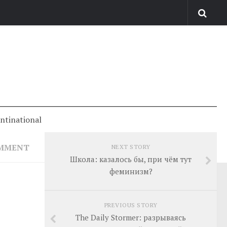
antinational
OMMENT
NEXT STORY
Школа: казалось бы, при чём тут
феминизм?
PREVIOUS STORY
The Daily Stormer: разрываясь