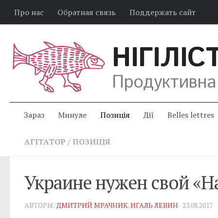
Про нас
Обратная связь
Поддержать сайт
НІГІЛІС
Продуктивна
Зараз
Минуле
Позиція
Дії
Belles lettres
АГІТАТОР
/
ПОЗИЦІЯ
Украине нужен свой «Н
АВТОРЫ:
ДМИТРИЙ МРАЧНИК
,
ИГАЛЬ ЛЕВИН
· 23.08.2017