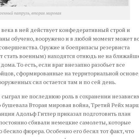
оенный патруль, вторая мировая
X века в ней действует конфедеративный строй и
ны обучено, вооружено и в любой момент может вс
 совершенства. Оружие и боеприпасы резервиста
ет стать военным) находятся отнюдь не на ближай
 дома. То есть, если враг внезапно разобьет все
йцов, сформированные на территориальной основе,
оруженных сил остается там и по сей день.
сыграл не последнюю роль в сохранении независи
сю бушевала Вторая мировая война, Третий Рейх ма
ранции Адольф Гитлер приказал подготовить план
постоянно сбивали немецкие самолеты, которые
о бесило фюрера. Особенно его бесил тот факт, что