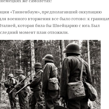
немецких же самолетах!
рации «Танненбаум», предполагавший оккупацию
 для военного вторжения все было готово: к граница
Италией, которая била бы Швейцарию с юга. Был
оследний момент план отложили.