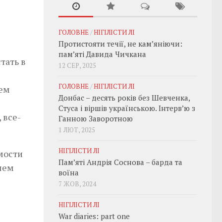
ГОЛОВНЕ
/
НІГІЛІСТИ ЛІ
Протистояти течії, не кам’яніючи:
пам’яті Давида Чичкана
тать в
12 СЕР, 2025
ГОЛОВНЕ
/
НІГІЛІСТИ ЛІ
шем
Донбас – десять років без Шевченка,
Стуса і віршів українською. Інтерв’ю з
 все-
Ганною Заворотною
1 ЛЮТ, 2025
НІГІЛІСТИ ЛІ
мости
Пам’яті Андрія Соснова – барда та
ршем
воїна
7 ЖОВ, 2024
НІГІЛІСТИ ЛІ
War diaries: part one