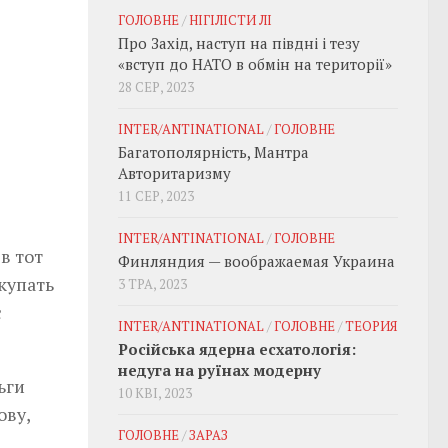
ГОЛОВНЕ
/
НІГІЛІСТИ ЛІ
Про Захід, наступ на півдні і тезу
«вступ до НАТО в обмін на території»
28 СЕР, 2023
INTER/ANTINATIONAL
/
ГОЛОВНЕ
Багатополярність, Мантра
Авторитаризму
11 СЕР, 2023
INTER/ANTINATIONAL
/
ГОЛОВНЕ
в тот
Финляндия — воображаемая Украина
купать
3 ТРА, 2023
с
INTER/ANTINATIONAL
/
ГОЛОВНЕ
/
ТЕОРИЯ
Російська ядерна есхатологія:
недуга на руїнах модерну
ьги
10 КВІ, 2023
ову,
ГОЛОВНЕ
/
ЗАРАЗ