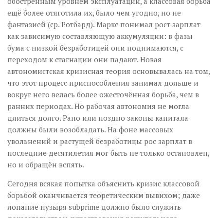
обострённым уровнем эксплуатации, а классовая борьба
ещё более отяготила их, было чем угодно, но не
фантазией (ср. Ротбард). Маркс понимал рост зарплат
как зависимую составляющую аккумуляции: в фазы
бума с низкой безработицей они поднимаются, с
переходом к стагнации они падают. Новая
автономистская кризисная теория основывалась на том,
что этот процесс приспособления занимал дольше и
вокруг него велась более ожесточённая борьба, чем в
ранних периодах. Но рабочая автономия не могла
длиться долго. Рано или поздно законы капитала
должны были возобладать. На фоне массовых
увольнений и растущей безработицы рос зарплат в
последние десятилетия мог быть не только остановлен,
но и обращён вспять.
Сегодня всякая попытка объяснить кризис классовой
борьбой оканчивается теоретическим вывихом; даже
лопание пузыря subprime должно было служить