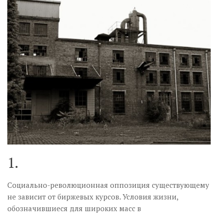
Музика революції
Візуальне
Научпоп
Головне
Цитати
Inter/antinational
1.
Социально-революционная оппозиция существующему
не зависит от биржевых курсов. Условия жизни,
обозначившиеся для широких масс в