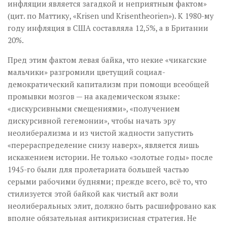
инфляции является загадкой и неприятным фактом»
(цит. по Маттику, «Krisen und Krisentheorien»). К 1980-му
году инфляция в США составляла 12,5%, а в Британии
20%.
Пред этим фактом левая байка, что некие «чикагские
мальчики» разгромили цветущий социал-
демократический капитализм при помощи всеобщей
промывки мозгов — на академическом языке:
«дискурсивными смещениями», «получением
дискурсивной гегемонии», чтобы начать эру
неолиберализма и из чистой жадности запустить
«перераспределение снизу наверх», является лишь
искажением истории. Не только «золотые годы» после
1945-го были для пролетариата большей частью
серыми рабочими буднями; прежде всего, всё то, что
стилизуется этой байкой как чистый акт воли
неолиберальных элит, должно быть расшифровано как
вполне обязательная антикризисная стратегия. Не