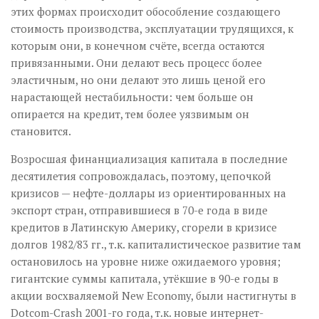
этих формах происходит обособление создающего
стоимость производства, эксплуатации трудящихся, к
которым они, в конечном счёте, всегда остаются
привязанными. Они делают весь процесс более
эластичным, но они делают это лишь ценой его
нарастающей нестабильности: чем больше он
опирается на кредит, тем более уязвимым он
становится.
Возросшая финанциализация капитала в последние
десятилетия сопровождалась, поэтому, цепочкой
кризисов — нефте-доллары из ориентированных на
экспорт стран, отправившиеся в 70-е года в виде
кредитов в Латинскую Америку, сгорели в кризисе
долгов 1982/83 гг., т.к. капиталистическое развитие там
остановилось на уровне ниже ожидаемого уровня;
гигантские суммы капитала, утёкшие в 90-е годы в
акции восхваляемой New Economy, были настигнуты в
Dotcom-Crash 2001-го года, т.к. новые интернет-