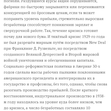
погибли. Раздувшиеся курсы акций обрушиваются,
фабрики по-быстрому закрываются или перенимаются
конкуренцией по бросовым ценам, если та может
поправить уровень прибыли, стремительно выросшая
безработица способствует понижению зарплат и
сверхурочной работе. Так, течение кризиса готовит
почву для нового бума. И тяжёлый кризис 1929-го года
не был разрешён мирным путём посредством New Deal
при Франклине Д. Рузвельте, но посредством
созданного Великой Депрессией и Второй мировой
войной уничтожения и обесценивания капитала.
Социально-реформистская политика в Америке 30-х
годов сделала массы рабочих пылкими поклонниками
американского президента и интегрировала их в
государство и профсоюзы, без того, однако, чтобы снова
разогнать производство прибылей. После краткого
восстановления, индустриальное производство в 1938-
м году находилось на уровне куда более низком, чем
до кризиса, а число безработных составляло 10