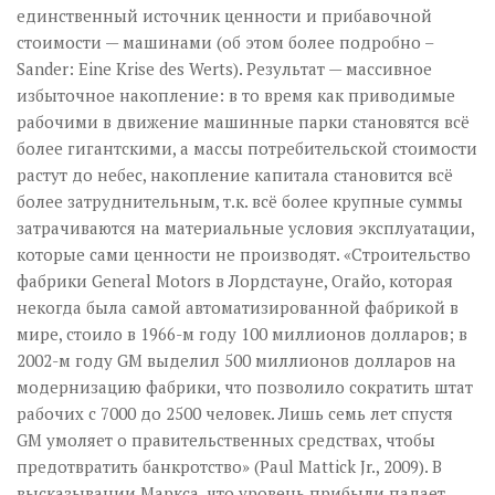
единственный источник ценности и прибавочной
стоимости — машинами (об этом более подробно –
Sander: Eine Krise des Werts). Результат — массивное
избыточное накопление: в то время как приводимые
рабочими в движение машинные парки становятся всё
более гигантскими, а массы потребительской стоимости
растут до небес, накопление капитала становится всё
более затруднительным, т.к. всё более крупные суммы
затрачиваются на материальные условия эксплуатации,
которые сами ценности не производят. «Строительство
фабрики General Motors в Лордстауне, Огайо, которая
некогда была самой автоматизированной фабрикой в
мире, стоило в 1966-м году 100 миллионов долларов; в
2002-м году GM выделил 500 миллионов долларов на
модернизацию фабрики, что позволило сократить штат
рабочих с 7000 до 2500 человек. Лишь семь лет спустя
GM умоляет о правительственных средствах, чтобы
предотвратить банкротство» (Paul Mattick Jr., 2009). В
высказывании Маркса, что уровень прибыли падает