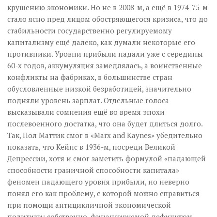
крушению экономики. Но не в 2008-м, а ещё в 1974-75-м
стало ясно пред лицом обостряющегося кризиса, что до
стабильности государственно регулируемому
капитализму ещё далеко, как думали некоторые его
противники. Уровни прибыли падали уже с середины
60-х годов, аккумуляция замедлялась, а воинственные
конфликты на фабриках, в большинстве стран
обусловленные низкой безработицей, значительно
подняли уровень зарплат. Отдельные голоса
высказывали сомнения ещё во время эпохи
послевоенного достатка, что она будет длиться долго.
Так, Пол Маттик смог в «Marx and Kaynes» убедительно
показать, что Кейнс в 1936-м, посреди Великой
Депрессии, хотя и смог заметить формулой «падающей
способности граничной способности капитала»
феномен падающего уровня прибыли, но неверно
понял его как проблему, с которой можно справиться
при помощи антицикличной экономической
политики; собственно, финансируемой дефицитом