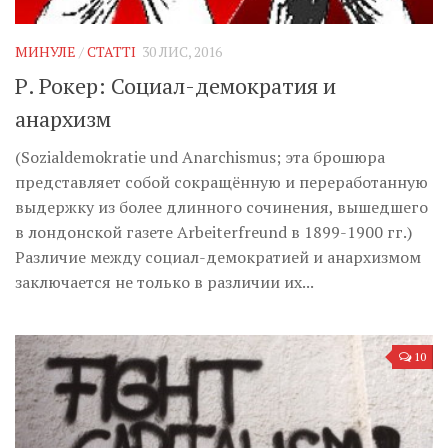
Музика революції
Візуальне
МИНУЛЕ
/
СТАТТІ
30 ЛИС, 2016
Научпоп
Р. Рокер: Социал-демократия и
Головне
анархизм
Цитати
(Sozialdemokratie und Anarchismus; эта брошюра
представляет собой сокращённую и переработанную
Inter/antinational
выдержку из более длинного сочинения, вышедшего
в лондонской газете Arbeiterfreund в 1899-1900 гг.)
Различие между социал-демократией и анархизмом
заключается не только в различии их...
10