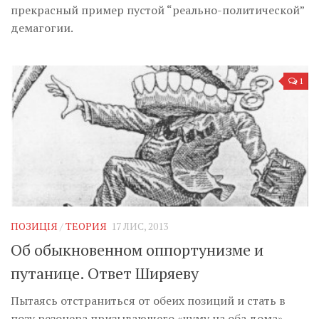
прекрасный пример пустой “реально-политической”
демагогии.
1
ПОЗИЦІЯ
/
ТЕОРИЯ
17 ЛИС, 2013
Об обыкновенном оппортунизме и
путанице. Ответ Ширяеву
Пытаясь отстраниться от обеих позиций и стать в
позу резонера призывающего «чуму на оба дома»,