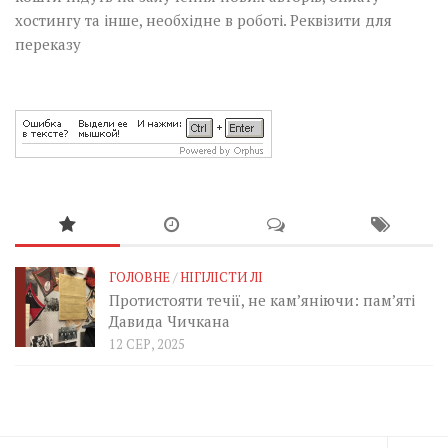
хостингу та інше, необхідне в роботі.
Реквізити для
переказу
ГОЛОВНЕ
/
НІГІЛІСТИ ЛІ
Протистояти течії, не кам’яніючи: пам’яті
Давида Чичкана
12 СЕР, 2025