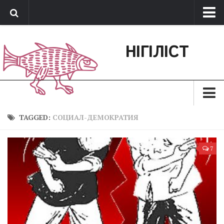
Про нас
НІГІЛІСТ
Обратная связь
Поддержать сайт
Зараз
TAGGED:
СОЦИАЛ-ДЕМОКРАТИЯ
Минуле
7
Позиція
Дії
Belles lettres
Агітатор