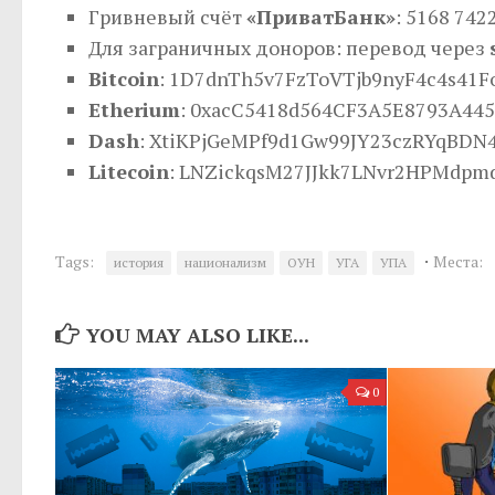
Гривневый счёт
«ПриватБанк»
: 5168 742
Для заграничных доноров: перевод через
Bitcoin
: 1D7dnTh5v7FzToVTjb9nyF4c4s41F
Etherium
: 0xacC5418d564CF3A5E8793A445
Dash
: XtiKPjGeMPf9d1Gw99JY23czRYqBDN
Litecoin
: LNZickqsM27JJkk7LNvr2HPMdpm
·
Tags:
Места:
история
национализм
ОУН
УГА
УПА
YOU MAY ALSO LIKE...
0