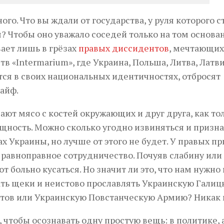
го. Что вы ждали от государства, у руля которого с
 Чтобы оно уважало соседей только на том основа
вает лишь в грёзах
правых диссидентов
, мечтающих
в «Intermarium», где Украина, Польша, Литва, Латви
тся в своих национальных идентичностях, отбросят
айф.
ют мясо с костей окружающих и друг друга, как то
щность. Можно сколько угодно извиняться и призна
 Украины, но лучше от этого не будет. У правых пр
 равноправное сотрудничество. Почуяв слабину или
 больно кусаться. Но значит ли это, что нам нужно
ть щеки и неистово прославлять Украинскую Галиц
тов или Украинскую Повстанческую Армию? Никак 
тобы осознавать одну простую вещь: в политике, 