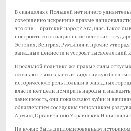
В скандалах с Польшей нет ничего удивительно
совершенно искренние правые националисты?
что они — братский народ? Ага, щас. Такое бы
построить союз националистических государст
Эстония, Венгрия, Румыния и прочие утвердя
западные ценности и устроят тысячелетний к
В реальной политике же правые силы откусыва
осознают свою власть и видят чужую беспомо
историческую роль Польши в западных городах
власти нет цели помирить народы и наладить
зависимость, они показывают зубки и начинают
обнаглевшим соседским чиновникам раздува
Армию, Организацию Украинских Националис
Не нужно быть дипломированным историком, ч