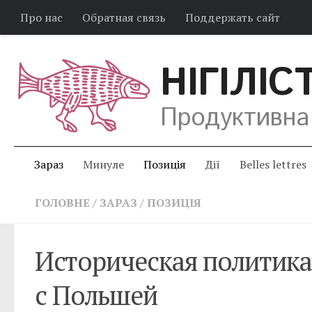
Про нас
Обратная связь
Поддержать сайт
НІГІЛІС
Продуктивна
Зараз
Минуле
Позиція
Дії
Belles lettres
ГОЛОВНЕ
/
ЗАРАЗ
/
ПОЗИЦІЯ
Историческая политика
с Польшей