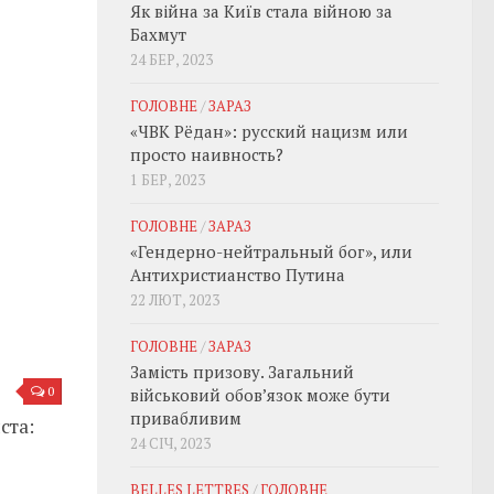
Як війна за Київ стала війною за
Бахмут
24 БЕР, 2023
ГОЛОВНЕ
/
ЗАРАЗ
«ЧВК Рёдан»: русский нацизм или
просто наивность?
1 БЕР, 2023
ГОЛОВНЕ
/
ЗАРАЗ
«Гендерно-нейтральный бог», или
Антихристианство Путина
22 ЛЮТ, 2023
ГОЛОВНЕ
/
ЗАРАЗ
Замість призову. Загальний
0
військовий обовʼязок може бути
привабливим
ста:
24 СІЧ, 2023
BELLES LETTRES
/
ГОЛОВНЕ