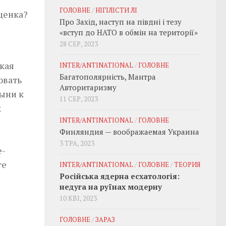
ГОЛОВНЕ
/
НІГІЛІСТИ ЛІ
ценка?
Про Захід, наступ на півдні і тезу
«вступ до НАТО в обмін на території»
28 СЕР, 2023
кая
INTER/ANTINATIONAL
/
ГОЛОВНЕ
Багатополярність, Мантра
овать
Авторитаризму
лыни к
11 СЕР, 2023
к
INTER/ANTINATIONAL
/
ГОЛОВНЕ
Финляндия — воображаемая Украина
3 ТРА, 2023
е-
ге
INTER/ANTINATIONAL
/
ГОЛОВНЕ
/
ТЕОРИЯ
Російська ядерна есхатологія:
недуга на руїнах модерну
10 КВІ, 2023
ГОЛОВНЕ
/
ЗАРАЗ