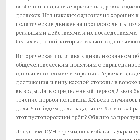
особенно в политике кризисных, революцион
доспехах. Нет никаких однозначно хороших и 
политические движения прошлого лишь по час
реальными действиями и их последствиями — 
белых иллюзий, которые только подпитываю
Историческая политика в цивилизованном об
общечеловеческим понятиям о справедливости
однозначно плохие и хорошие. Героев и злоде
достижения и вину каждой стороны в ворохе 
выводы. Да, в определённый период Львов бы
течение первой половины ХХ века случилось 
дела. Что будем делать дальше? Хотите забра
этот пустопорожний трёп? Обидно за преступ
Допустим, ОУН стремились избавить Украину 
правы, но взамен смогли предложить лишь и