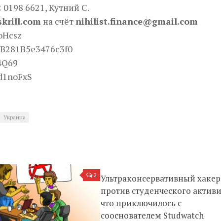
2 0198 6621, Кутний С.
skrill.com
на счёт
nihilist.finance@gmail.com
oHcsz
B281B5e3476c3f0
4Q69
d1noFxS
Украина
2
Ультраконсервативный хакер
против студенческого активи
что приключилось с
сооснователем Studwatch