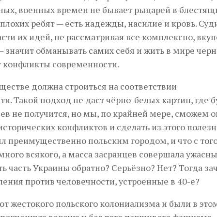
ных, военных времен не бывает рыцарей в блестящ
плохих ребят — есть надежды, насилие и кровь. Суд
ти их идей, не рассматривая все комплексно, вкуп
значит обманывать самих себя и жить в мире черн
т конфликты современности.
ществе должна строиться на соответствии
. Такой подход не даст чёрно-белых картин, где б
ев не получится, но мы, по крайней мере, сможем 
исторических конфликтов и сделать из этого полез
л преимущественно польским городом, и что с того
много всякого, а масса засранцев совершала ужасн
ть часть Украины обратно? Серьёзно? Нет? Тогда за
ления против человечности, устроенные в 40-е?
от жестокого польского колониализма и были в это
спорченную версию и без того паршивого фашизма,