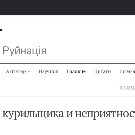
Т
 Руйнація
Агітатор
Научпоп
Головне
Цитати
Inter/
0 CO
 курильщика и неприятнос