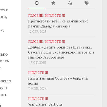
тоят
нии,
ГОЛОВНЕ
/
НІГІЛІСТИ ЛІ
Протистояти течії, не кам’яніючи:
пам’яті Давида Чичкана
я,
12 СЕР, 2025
ГОЛОВНЕ
/
НІГІЛІСТИ ЛІ
Донбас – десять років без Шевченка,
Стуса і віршів українською. Інтерв’ю з
лько
Ганною Заворотною
вать
1 ЛЮТ, 2025
и
НІГІЛІСТИ ЛІ
Пам’яті Андрія Соснова – барда та
 назло
воїна
кую
7 ЖОВ, 2024
нет.
НІГІЛІСТИ ЛІ
War diaries: part one
а