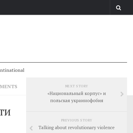
antinational
MMENTS
NEXT STORY
«Национальный корпус» и
польская украинофобия
ти
PREVIOUS STORY
Talking about revolutionary violence