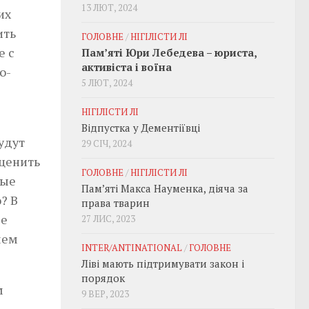
13 ЛЮТ, 2024
их
ить
ГОЛОВНЕ
/
НІГІЛІСТИ ЛІ
е с
Пам’яті Юри Лебедева – юриста,
активіста і воїна
о-
5 ЛЮТ, 2024
НІГІЛІСТИ ЛІ
Відпустка у Дементіївці
удут
29 СІЧ, 2024
оценить
ГОЛОВНЕ
/
НІГІЛІСТИ ЛІ
ные
Пам’яті Макса Науменка, діяча за
? В
права тварин
ые
27 ЛИС, 2023
чем
INTER/ANTINATIONAL
/
ГОЛОВНЕ
Ліві мають підтримувати закон і
порядок
м
9 ВЕР, 2023