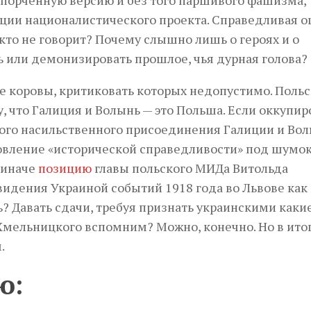
ации националистического проекта. Справедливая о
икто не говорит? Почему слышно лишь о героях и о
 или демонизировать прошлое, чья дурная голова?
е коровы, критиковать которых недопустимо. Польс
, что Галиция и Волынь — это Польша. Если оккупир
акого насильственного присоединения Галиции и Во
новление «исторической справедливости» под шумо
 иначе
позицию
главы польского МИДа Витольда
видения Украиной событий 1918 года во Львове как
ь? Давать сдачи, требуя признать украинскими каки
Хмельницкого вспомним? Можно, конечно. Но в ито
.
ю: