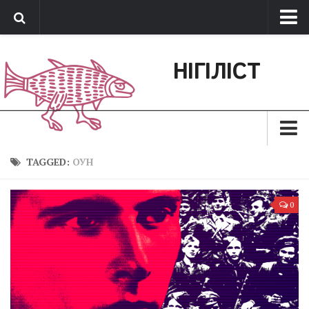
Про нас
НІГІЛІСТ
Обратная связь
Поддержать сайт
Зараз
TAGGED:
ОУН
Минуле
0
Позиція
Дії
Belles lettres
Агітатор