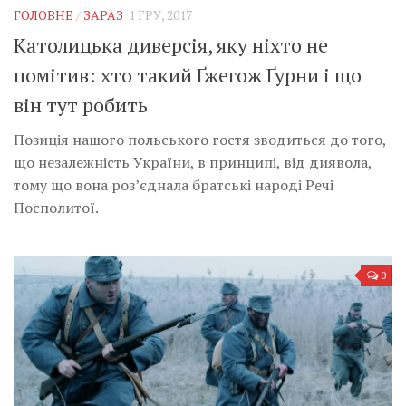
ГОЛОВНЕ
/
ЗАРАЗ
1 ГРУ, 2017
Католицька диверсія, яку ніхто не
помітив: хто такий Ґжегож Ґурни і що
він тут робить
Позиція нашого польського гостя зводиться до того,
що незалежність України, в принципі, від диявола,
тому що вона роз’єднала братські народі Речі
Посполитої.
0