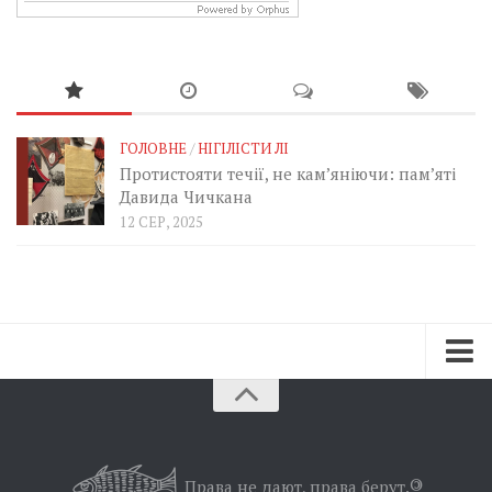
ГОЛОВНЕ
/
НІГІЛІСТИ ЛІ
Протистояти течії, не кам’яніючи: пам’яті
Давида Чичкана
12 СЕР, 2025
Зараз
Минуле
Позиція
Права не дают, права берут.
©