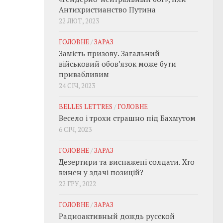
Антихристианство Путина
22 ЛЮТ, 2023
ГОЛОВНЕ
/
ЗАРАЗ
Замість призову. Загальний
військовий обовʼязок може бути
привабливим
24 СІЧ, 2023
BELLES LETTRES
/
ГОЛОВНЕ
Весело і трохи страшно під Бахмутом
6 СІЧ, 2023
ГОЛОВНЕ
/
ЗАРАЗ
Дезертири та виснажені солдати. Хто
винен у здачі позицій?
22 ГРУ, 2022
ГОЛОВНЕ
/
ЗАРАЗ
Радиоактивный дождь русской