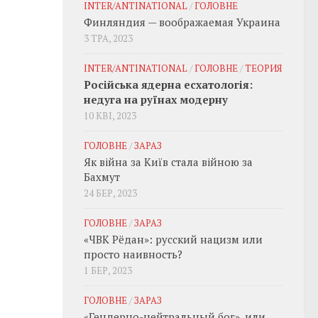
INTER/ANTINATIONAL
/
ГОЛОВНЕ
Финляндия — воображаемая Украина
3 ТРА, 2023
INTER/ANTINATIONAL
/
ГОЛОВНЕ
/
ТЕОРИЯ
Російська ядерна есхатологія:
недуга на руїнах модерну
10 КВІ, 2023
ГОЛОВНЕ
/
ЗАРАЗ
Як війна за Київ стала війною за
Бахмут
24 БЕР, 2023
ГОЛОВНЕ
/
ЗАРАЗ
«ЧВК Рёдан»: русский нацизм или
просто наивность?
1 БЕР, 2023
ГОЛОВНЕ
/
ЗАРАЗ
«Гендерно-нейтральный бог», или