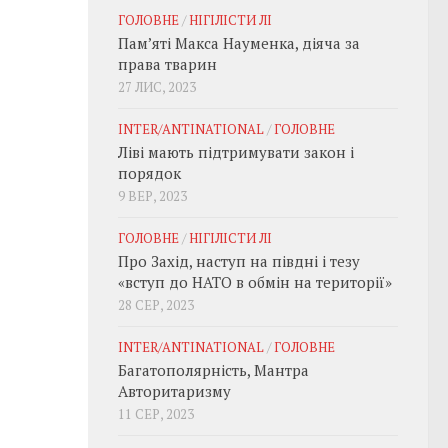
ГОЛОВНЕ
/
НІГІЛІСТИ ЛІ
Пам’яті Макса Науменка, діяча за
права тварин
27 ЛИС, 2023
INTER/ANTINATIONAL
/
ГОЛОВНЕ
Ліві мають підтримувати закон і
порядок
9 ВЕР, 2023
ГОЛОВНЕ
/
НІГІЛІСТИ ЛІ
Про Захід, наступ на півдні і тезу
«вступ до НАТО в обмін на території»
28 СЕР, 2023
INTER/ANTINATIONAL
/
ГОЛОВНЕ
Багатополярність, Мантра
Авторитаризму
11 СЕР, 2023