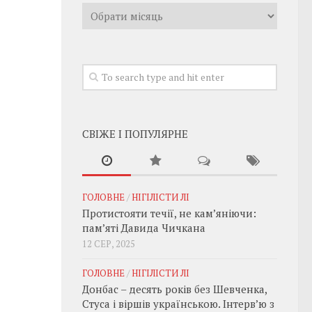
Архивы
СВІЖЕ І ПОПУЛЯРНЕ
ГОЛОВНЕ
/
НІГІЛІСТИ ЛІ
Протистояти течії, не кам’яніючи:
пам’яті Давида Чичкана
12 СЕР, 2025
ГОЛОВНЕ
/
НІГІЛІСТИ ЛІ
Донбас – десять років без Шевченка,
Стуса і віршів українською. Інтерв’ю з