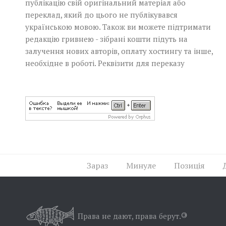
публікацію свій оригінальний матеріал або
переклад, який до цього не публікувався
українською мовою. Також ви можете підтримати
редакцію гривнею - зібрані кошти підуть на
залучення нових авторів, оплату хостингу та інше,
необхідне в роботі.
Реквізити для переказу
Зараз
Минуле
Позиція
Права не дают, права берут.
©