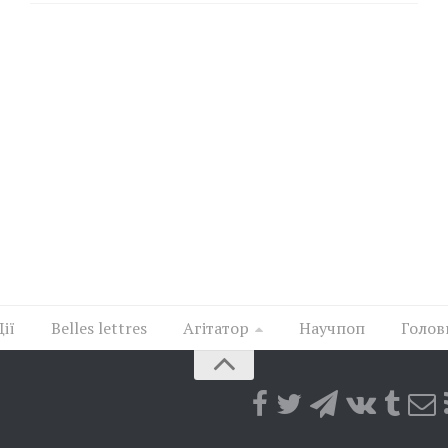
Дії
Belles lettres
Агітатор
Научпоп
Голов