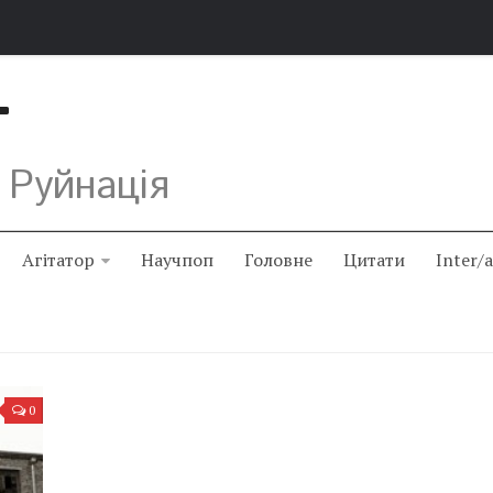
Т
 Руйнація
Агітатор
Научпоп
Головне
Цитати
Inter/
0