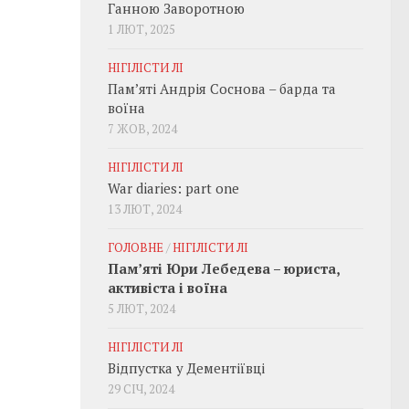
Ганною Заворотною
1 ЛЮТ, 2025
НІГІЛІСТИ ЛІ
Пам’яті Андрія Соснова – барда та
воїна
7 ЖОВ, 2024
НІГІЛІСТИ ЛІ
War diaries: part one
13 ЛЮТ, 2024
ГОЛОВНЕ
/
НІГІЛІСТИ ЛІ
Пам’яті Юри Лебедева – юриста,
активіста і воїна
5 ЛЮТ, 2024
НІГІЛІСТИ ЛІ
Відпустка у Дементіївці
29 СІЧ, 2024