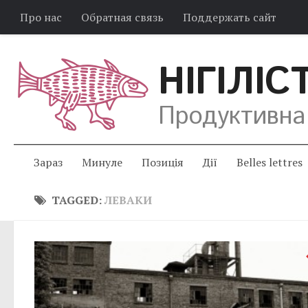
Про нас
Обратная связь
Поддержать сайт
НІГІЛІС
Продуктивна
Зараз
Минуле
Позиція
Дії
Belles lettres
TAGGED:
ЛЕВАКИ