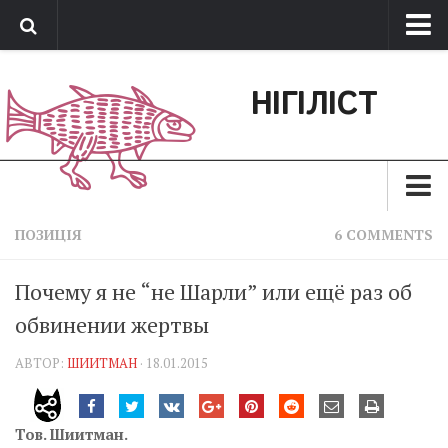
Про нас
НІГІЛІСТ
Обратная связь
Поддержать сайт
Зараз
ПОЗИЦІЯ
6 COMMENTS
Минуле
Почему я не “не Шарли” или ещё раз об
Позиція
обвинении жертвы
Дії
АВТОР:
ШИИТМАН
· 18.01.2015
Belles lettres
Агітатор
Тов. Шиитман.