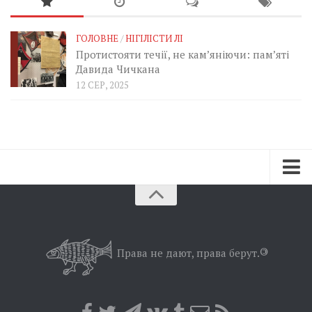
ГОЛОВНЕ
/
НІГІЛІСТИ ЛІ
Протистояти течії, не кам’яніючи: пам’яті
Давида Чичкана
12 СЕР, 2025
Зараз
Минуле
Позиція
Права не дают, права берут.
©
Дії
Belles lettres