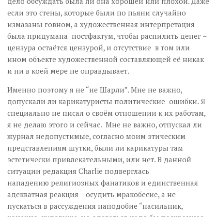
дело обсуждать была ли она хорошей или плохой. Даже
если это стены, которые были по пьяни случайно
измазаны говном, а художественная интерпретация
была придумана постфактум, чтобы распилить денег –
цензура остаётся цензурой, и отсутствие в том или
ином объекте художественной составляющей её никак
и ни в коей мере не оправдывает.
Именно поэтому я не “не Шарли”. Мне не важно,
допускали ли карикатуристы политические ошибки. Я
специально не писал о своём отношении к их работам,
я не делаю этого и сейчас. Мне не важно, отпускал ли
журнал недопустимые, согласно моим этическим
представлениям шутки, были ли карикатуры там
эстетически привлекательными, или нет. В данной
ситуации редакция Charlie подверглась
нападению религиозных фанатиков и единственная
адекватная реакция – осудить мракобесие, а не
пускаться в рассуждения наподобие “насильник,