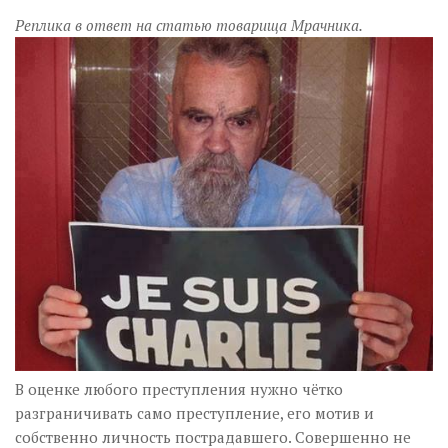
Музика революції
Реплика в ответ на статью товарища Мрачника.
Візуальне
Научпоп
Головне
Цитати
Inter/antinational
В оценке любого преступления нужно чётко
разграничивать само преступление, его мотив и
собственно личность пострадавшего. Совершенно не