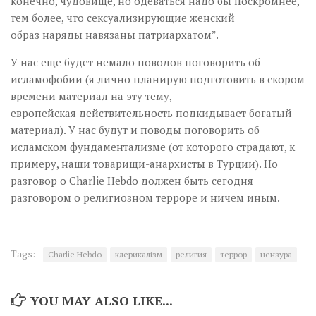
конечно, чудовище, но одеваться надо бы поскромнее,
тем более, что сексуализирующие женский
образ наряды навязаны патриархатом”.
У нас еще будет немало поводов поговорить об
исламофобии (я лично планирую подготовить в скором
времени материал на эту тему,
европейская действительность подкидывает богатый
материал). У нас будут и поводы поговорить об
исламском фундаментализме (от которого страдают, к
примеру, наши товарищи-анархисты в Турции). Но
разговор о Charlie Hebdo должен быть сегодня
разговором о религиозном терроре и ничем иным.
Tags:
Charlie Hebdo
клерикалізм
религия
террор
цензура
YOU MAY ALSO LIKE...