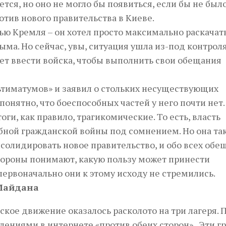
тся, но оно не могло бы появиться, если бы не был
отив нового правительства в Киеве.
ью Кремля – он хотел просто максимально раскачат
ма. Но сейчас, увы, ситуация ушла из-под контрол
ет ввести войска, чтобы выполнить свои обещания
ьтиматумов» и заявил о стольких несуществующих
онятно, что боеспособных частей у него почти нет.
ги, как правило, трагикомические. То есть, власть
ной гражданской войны под сомнением. Но она та
нсолидировать новое правительство, и обо всех обе
стороны понимают, какую пользу может принести
первоначально они к этому исходу не стремились.
 Майдана
ое движение оказалось расколото на три лагеря. 
влениями в интернете «против обеих сторон». Эти г