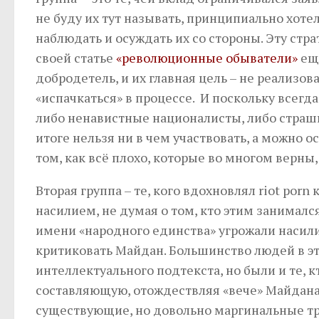
не буду их тут называть, принципиально хотел
наблюдать и осуждать их со стороны. Эту стра
своей статье
«революционные обыватели»
ещё
добродетель, и их главная цель – не реализо
«испачкаться» в процессе. И поскольку всегд
либо ненавистные националисты, либо страшн
итоге нельзя ни в чем участвовать, а можно о
том, как всё плохо, которые во многом верны,
Вторая группа – те, кого вдохновлял riot po
насилием, не думая о том, кто этим занималс
имени «народного единства» угрожали насили
критиковать Майдан. Большинство людей в эт
интеллектуального подтекста, но были и те,
составляющую, отождествляя «вече» Майдана
существующие, но довольно маргинальные тр