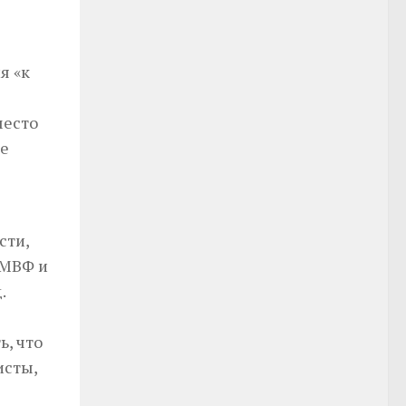
я «к
место
не
сти,
 МВФ и
.
, что
исты,