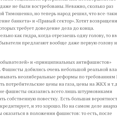
даже не были востребованы. Неважно, сколько раз
вой Тимошенко, но теперь народ решил, что все-таки
ие банкета» и «Правый сектор». Хотят возвращени
 которых требует доведение дела до конца.
льно как гидра, когда отрезаешь одну голову, то в
обыватели предлагают вообще даже первую голову 
 обывателей» и «принципиальных антифашистов»
 Фашисты добились очень небольшой реальной вла
изовывать неолиберальные реформы по требованиям
ать потребительские цены на газа, цены на ЖКХ и т.д
кие фашисты оказались всего лишь штурмовиками
ь собственную повестку. Есть большая вероятность
редитирует, и это хорошо. Но на самом деле анарх
 оказаться в положении фашистов: то есть, после