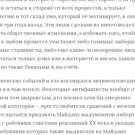
и остаться в стороне от всех процессов, а только
тегию и тот склад ума, который её мотивирует, я оп
 три года назад. Эти люди сделали из ничегонеде
вать общественные изменения, а избежать того, чтоб
а в любом процессе участвуют либо голимые либера
ые сталинисты, либо еще какие-то нехорошие люди
статься только дома или в интернете и писать заявл
 но также банальны и ни о чём.
rn киевских событий и кто восхищался антиментовски
я и в чью пользу. Некоторые антифашисты вообще о
ем тем анархистам, кто посмел хотя бы умеренно
ой категории — просто любители сражений с ментам
 кто пытался придавать Майдану выдуманную либер
 с рабочими советами революций XX века и указыва
ебования которых также выдвигали на Майдане.