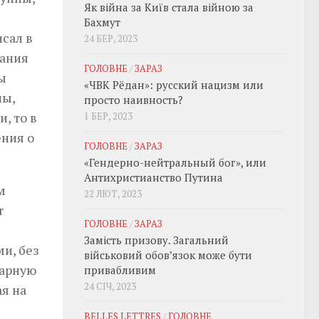
Як війна за Київ стала війною за
Бахмут
исал в
24 БЕР, 2023
лания
ГОЛОВНЕ
/
ЗАРАЗ
ы
«ЧВК Рёдан»: русский нацизм или
лы,
просто наивность?
, то в
1 БЕР, 2023
ения о
ГОЛОВНЕ
/
ЗАРАЗ
«Гендерно-нейтральный бог», или
Антихристианство Путина
м
22 ЛЮТ, 2023
т
ГОЛОВНЕ
/
ЗАРАЗ
Замість призову. Загальний
и, без
військовий обовʼязок може бути
тарную
привабливим
24 СІЧ, 2023
я на
BELLES LETTRES
/
ГОЛОВНЕ