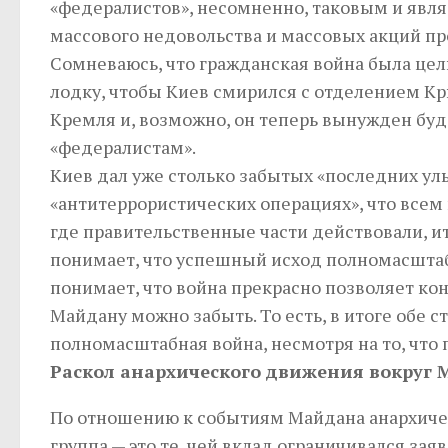
«федералистов», несомненно, таковым и являе
массового недовольства и массовых акций пр
Сомневаюсь, что гражданская война была цел
лодку, чтобы Киев смирился с отделением Кры
Кремля и, возможно, он теперь вынужден буд
«федералистам».
Киев дал уже столько забытых «последних ул
«антитеррористических операциях», что всем п
где правительственные части действовали, ито
понимает, что успешный исход полномасштаб
понимает, что война прекрасно позволяет ко
Майдану можно забыть. То есть, в итоге обе 
полномасштабная война, несмотря на то, что 
Раскол анархического движения вокруг
По отношению к событиям Майдана анархическ
группа — это те, чей вклад ограничивался зая