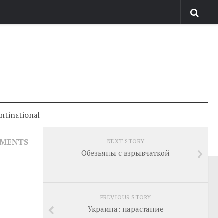
antinational
MMENTS
NEXT STORY
Обезьяны с взрывчаткой
PREVIOUS STORY
Украина: нарастание