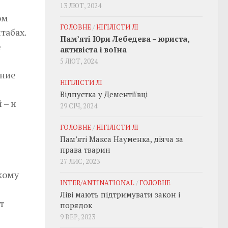
13 ЛЮТ, 2024
ом
ГОЛОВНЕ
/
НІГІЛІСТИ ЛІ
табах.
Пам’яті Юри Лебедева – юриста,
е
активіста і воїна
5 ЛЮТ, 2024
ание
НІГІЛІСТИ ЛІ
Відпустка у Дементіївці
 – и
29 СІЧ, 2024
ГОЛОВНЕ
/
НІГІЛІСТИ ЛІ
Пам’яті Макса Науменка, діяча за
права тварин
27 ЛИС, 2023
кому
INTER/ANTINATIONAL
/
ГОЛОВНЕ
Ліві мають підтримувати закон і
т
порядок
9 ВЕР, 2023