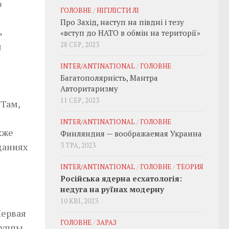
о
ГОЛОВНЕ
/
НІГІЛІСТИ ЛІ
Про Захід, наступ на півдні і тезу
ь
«вступ до НАТО в обмін на території»
28 СЕР, 2023
я
INTER/ANTINATIONAL
/
ГОЛОВНЕ
Багатополярність, Мантра
Авторитаризму
11 СЕР, 2023
 Там,
INTER/ANTINATIONAL
/
ГОЛОВНЕ
кже
Финляндия — воображаемая Украина
щаниях
3 ТРА, 2023
INTER/ANTINATIONAL
/
ГОЛОВНЕ
/
ТЕОРИЯ
Російська ядерна есхатологія:
недуга на руїнах модерну
10 КВІ, 2023
Первая
ГОЛОВНЕ
/
ЗАРАЗ
руппы,