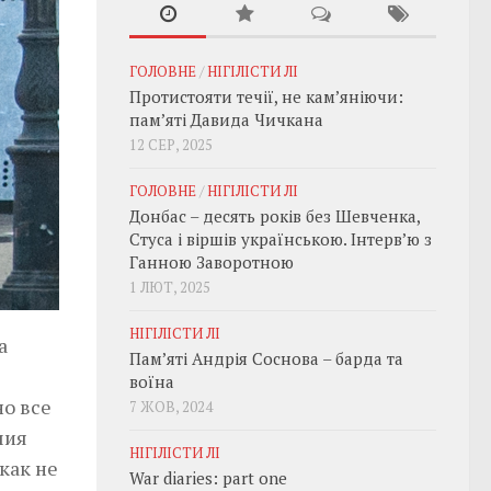
ГОЛОВНЕ
/
НІГІЛІСТИ ЛІ
Протистояти течії, не кам’яніючи:
пам’яті Давида Чичкана
12 СЕР, 2025
ГОЛОВНЕ
/
НІГІЛІСТИ ЛІ
Донбас – десять років без Шевченка,
Стуса і віршів українською. Інтерв’ю з
Ганною Заворотною
1 ЛЮТ, 2025
НІГІЛІСТИ ЛІ
а
Пам’яті Андрія Соснова – барда та
воїна
но все
7 ЖОВ, 2024
чия
НІГІЛІСТИ ЛІ
как не
War diaries: part one