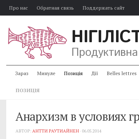
Про нас
Обратная связь
Поддержать сайт
НІГІЛІС
Продуктивна
Зараз
Минуле
Позиція
Дії
Belles lettres
ПОЗИЦІЯ
Анархизм в условиях г
АВТОР:
АНТТИ РАУТИАЙНЕН
· 06.05.2014