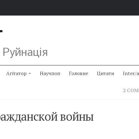
Т
 Руйнація
Агітатор
Научпоп
Головне
Цитати
Inter/
2 CO
ражданской войны