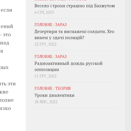
Весело і трохи страшно під Бахмутом
 если
6 СІЧ, 2023
ГОЛОВНЕ
/
ЗАРАЗ
шений
Дезертири та виснажені солдати. Хто
 это
винен у здачі позицій?
 над
22 ГРУ, 2022
ия
ГОЛОВНЕ
/
ЗАРАЗ
Радиоактивный дождь русской
орых
оппозиции
11 ГРУ, 2022
ть эти
ГОЛОВНЕ
/
ТЕОРИЯ
акие
Уроки диалектики
полне
28 ЛИС, 2022
изко