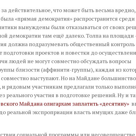
за действительное, что может быть весьма вредно,
 была «прямая демократия» распространится среди
политики вынуждены были отказываться от своих ре
ой демократии там ещё далеко. Толпа на площади –
тия должна подразумевать общественный контроль
т подготовки проектов и повестки до осуществлен
ячи людей не могут совместно обсуждать вопросы
руппы близости (аффинити-группы), каждая из кот
 совместно выступают. Но на Майдане большинство
 и рядовым участникам предлагали только выполня
з реального участия в подготовке решений. Ну и т
евского Майдана олигархам заплатить «десятину»
в
 до реальной экспроприации власть имущих даже бл
утствии социальной программы или несовершенстве