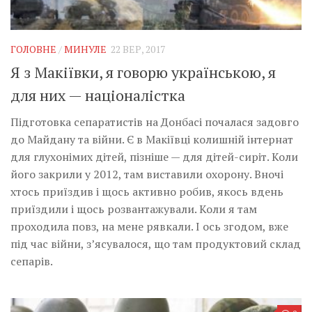
ГОЛОВНЕ
/
МИНУЛЕ
22 ВЕР, 2017
Я з Макіївки, я говорю українською, я
для них — націоналістка
Підготовка сепаратистів на Донбасі почалася задовго
до Майдану та війни. Є в Макіївці колишній інтернат
для глухонімих дітей, пізніше — для дітей-сиріт. Коли
його закрили у 2012, там виставили охорону. Вночі
хтось приїздив і щось активно робив, якось вдень
приїздили і щось розвантажували. Коли я там
проходила повз, на мене рявкали. І ось згодом, вже
під час війни, з’ясувалося, що там продуктовий склад
сепарів.