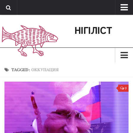
Про нас
НІГІЛІСТ
Обратная связь
Поддержать сайт
Зараз
TAGGED:
ОККУПАЦИЯ
Минуле
0
Позиція
Дії
Belles lettres
Агітатор