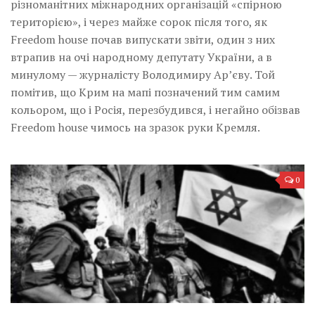
різноманітних міжнародних організацій «спірною
територією», і через майже сорок після того, як
Freedom house почав випускати звіти, один з них
втрапив на очі народному депутату України, а в
минулому — журналісту Володимиру Ар’єву. Той
помітив, що Крим на мапі позначений тим самим
кольором, що і Росія, перезбудився, і негайно обізвав
Freedom house чимось на зразок руки Кремля.
0