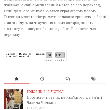
публікацію свій оригінальний матеріал або переклад,
який до цього не публікувався українською мовою.
Також ви можете підтримати редакцію гривнею - зібрані
кошти підуть на залучення нових авторів, оплату
хостингу та інше, необхідне в роботі.
Реквізити для
переказу
ГОЛОВНЕ
/
НІГІЛІСТИ ЛІ
Протистояти течії, не кам’яніючи: пам’яті
Давида Чичкана
12 СЕР, 2025