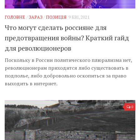
Музика революції
Візуальне
ГОЛОВНЕ
/
ЗАРАЗ
/
ПОЗИЦІЯ
9 КВІ, 2021
Научпоп
Что могут сделать россияне для
Головне
предотвращения войны? Краткий гайд
Цитати
для революционеров
Inter/antinational
Поскольку в России политического плюрализма нет,
революционерам приходится либо существовать в
подполье, либо добровольно оскопиться за право
выходить в интернет.
0