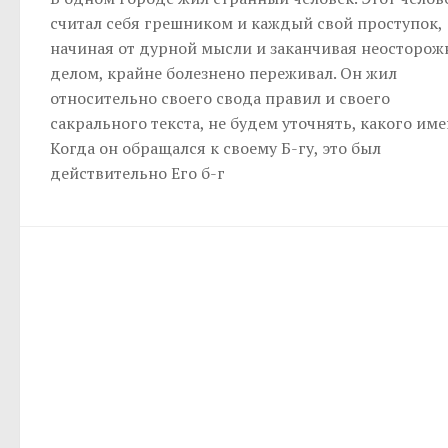
считал себя грешником и каждый свой проступок,
начиная от дурной мысли и заканчивая неосторо
делом, крайне болезнено переживал. Он жил
относительно своего свода правил и своего
сакрального текста, не будем уточнять, какого име
Когда он обращался к своему Б-гу, это был
действительно Его б-г