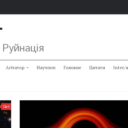
Т
 Руйнація
Агітатор
Научпоп
Головне
Цитати
Inter/
0