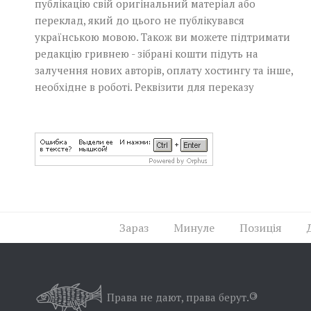
публікацію свій оригінальний матеріал або
переклад, який до цього не публікувався
українською мовою. Також ви можете підтримати
редакцію гривнею - зібрані кошти підуть на
залучення нових авторів, оплату хостингу та інше,
необхідне в роботі.
Реквізити для переказу
Зараз
Минуле
Позиція
Права не дают, права берут.
©