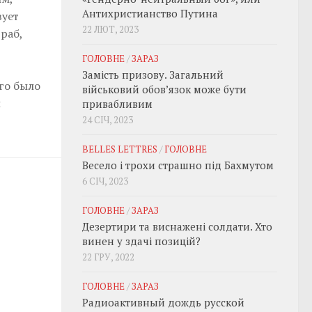
Антихристианство Путина
вует
22 ЛЮТ, 2023
 раб,
ГОЛОВНЕ
/
ЗАРАЗ
Замість призову. Загальний
его было
військовий обовʼязок може бути
й
привабливим
24 СІЧ, 2023
BELLES LETTRES
/
ГОЛОВНЕ
Весело і трохи страшно під Бахмутом
6 СІЧ, 2023
ГОЛОВНЕ
/
ЗАРАЗ
Дезертири та виснажені солдати. Хто
винен у здачі позицій?
22 ГРУ, 2022
ГОЛОВНЕ
/
ЗАРАЗ
Радиоактивный дождь русской