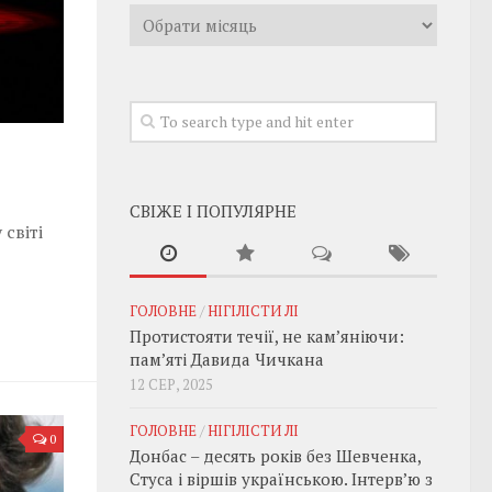
Архивы
СВІЖЕ І ПОПУЛЯРНЕ
 світі
ГОЛОВНЕ
/
НІГІЛІСТИ ЛІ
Протистояти течії, не кам’яніючи:
пам’яті Давида Чичкана
12 СЕР, 2025
ГОЛОВНЕ
/
НІГІЛІСТИ ЛІ
0
Донбас – десять років без Шевченка,
Стуса і віршів українською. Інтерв’ю з