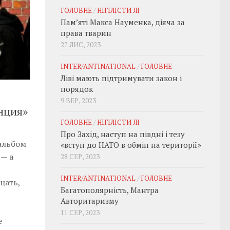
ГОЛОВНЕ
/
НІГІЛІСТИ ЛІ
Пам’яті Макса Науменка, діяча за
права тварин
27 ЛИС, 2023
INTER/ANTINATIONAL
/
ГОЛОВНЕ
Ліві мають підтримувати закон і
порядок
9 ВЕР, 2023
нция»
ГОЛОВНЕ
/
НІГІЛІСТИ ЛІ
Про Захід, наступ на півдні і тезу
альбом
«вступ до НАТО в обмін на території»
 — а
28 СЕР, 2023
INTER/ANTINATIONAL
/
ГОЛОВНЕ
цать,
Багатополярність, Мантра
Авторитаризму
11 СЕР, 2023
е