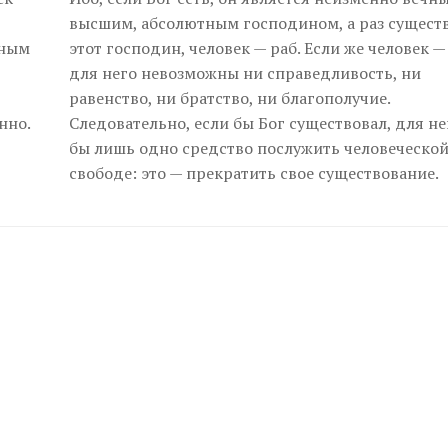
высшим, абсолютным господином, а раз сущест
жным
этот господин, человек — раб. Если же человек —
для него невозможны ни справедливость, ни
равенство, ни братство, ни благополучие.
нно.
Следовательно, если бы Бог существовал, для н
бы лишь одно средство послужить человеческо
свободе: это — прекратить свое существование.