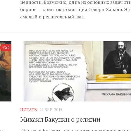
ценности. Возможно, одна из основных задач эт
борцов — криптокатолизация Северо-Запада. Эт
смелый и решительный шаг.
0
ЦИТАТЫ
21 БЕР, 2015
Михаил Бакунин о религии
ек
Ибо, если Бог есть, он является неизменно вечн