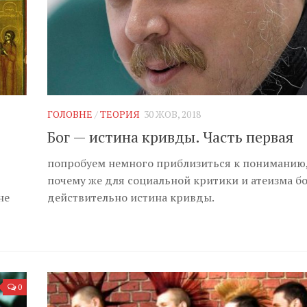
ГОЛОВНЕ
/
ТЕОРИЯ
30 ЖОВ, 2018
Бог — истина кривды. Часть первая
попробуем немного приблизиться к пониманию
почему же для социальной критики и атеизма бо
не
действительно истина кривды.
0