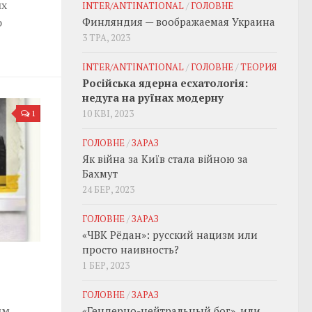
их
INTER/ANTINATIONAL
/
ГОЛОВНЕ
о
Финляндия — воображаемая Украина
3 ТРА, 2023
INTER/ANTINATIONAL
/
ГОЛОВНЕ
/
ТЕОРИЯ
Російська ядерна есхатологія:
недуга на руїнах модерну
10 КВІ, 2023
1
ГОЛОВНЕ
/
ЗАРАЗ
Як війна за Київ стала війною за
Бахмут
24 БЕР, 2023
ГОЛОВНЕ
/
ЗАРАЗ
«ЧВК Рёдан»: русский нацизм или
просто наивность?
1 БЕР, 2023
ГОЛОВНЕ
/
ЗАРАЗ
ым,
«Гендерно-нейтральный бог», или