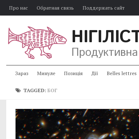
Про нас
Обратная связь
Поддержать сайт
НІГІЛІС
Продуктивна
Зараз
Минуле
Позиція
Дії
Belles lettres
TAGGED:
БОГ