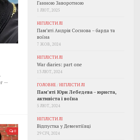
Ганною Заворотною
1 ЛЮТ, 2025
НІГІЛІСТИ ЛІ
Пам’яті Андрія Соснова – барда та
воїна
7 ЖОВ, 2024
НІГІЛІСТИ ЛІ
War diaries: part one
13 ЛЮТ, 2024
,
г —
ГОЛОВНЕ
/
НІГІЛІСТИ ЛІ
Пам’яті Юри Лебедева – юриста,
активіста і воїна
5 ЛЮТ, 2024
НІГІЛІСТИ ЛІ
Відпустка у Дементіївці
0
29 СІЧ, 2024