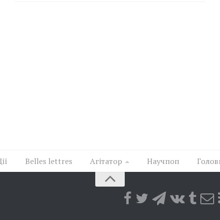
Дії
Belles lettres
Агітатор
Научпоп
Голов