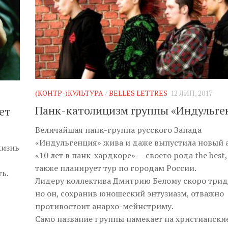
(КОНТР-)КУЛЬТУРА
/
BELLES LETTRES
12 ЛИП, 2017
Панк-католицизм группы «Индульге
ет
Величайшая панк-группа русского Запада
«Индульгенция» жива и даже выпустила новый 
жизнь
«10 лет в панк-хардкоре» — своего рода the best,
также планирует тур по городам России.
ть.
Лидеру коллектива Дмитрию Белому скоро трид
но он, сохранив юношеский энтузиазм, отважно
противостоит анархо-мейнстриму.
Само название группы намекает на христиански